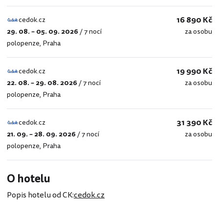
16 890 Kč
cedok.cz
29. 08. – 05. 09. 2026
/
7 nocí
za osobu
cedok.cz
polopenze
,
Praha
19 990 Kč
cedok.cz
22. 08. – 29. 08. 2026
/
7 nocí
za osobu
cedok.cz
polopenze
,
Praha
31 390 Kč
cedok.cz
21. 09. – 28. 09. 2026
/
7 nocí
za osobu
cedok.cz
polopenze
,
Praha
O hotelu
Popis hotelu od CK:
cedok.cz