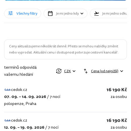
Všechny filtry
Je mi jedno kdy
Je mi jedno odkud
Ceny aktualizujeme několikrát denně. Přesto se mohou nabídky změnit
nebo vyprodat. Aktuální cenu i dostupnost potvrzuje cestovní kancelář.
termínů odpovídá
CZK
Cena (od nejnižší)
vašemu hledání
16 190 Kč
cedok.cz
07. 09. – 14. 09. 2026
/
7 nocí
za osobu
cedok.cz
polopenze
,
Praha
16 190 Kč
cedok.cz
12. 09. – 19. 09. 2026
/
7 nocí
za osobu
cedok.cz