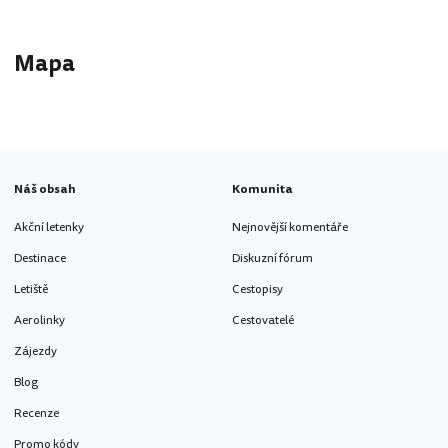
Mapa
Náš obsah
Komunita
Akční letenky
Nejnovější komentáře
Destinace
Diskuzní fórum
Letiště
Cestopisy
Aerolinky
Cestovatelé
Zájezdy
Blog
Recenze
Promo kódy