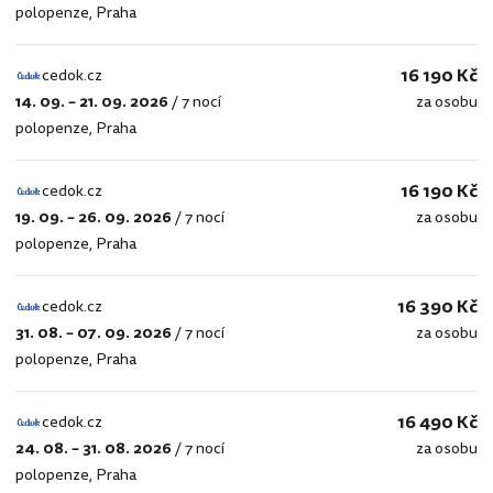
polopenze
,
Praha
16 190 Kč
cedok.cz
14. 09. – 21. 09. 2026
/
7 nocí
za osobu
cedok.cz
polopenze
,
Praha
16 190 Kč
cedok.cz
19. 09. – 26. 09. 2026
/
7 nocí
za osobu
cedok.cz
polopenze
,
Praha
16 390 Kč
cedok.cz
31. 08. – 07. 09. 2026
/
7 nocí
za osobu
cedok.cz
polopenze
,
Praha
16 490 Kč
cedok.cz
24. 08. – 31. 08. 2026
/
7 nocí
za osobu
cedok.cz
polopenze
,
Praha