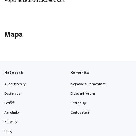
Popis hotelu od CK:
cedok.cz
Mapa
Náš obsah
Komunita
Akční letenky
Nejnovější komentáře
Destinace
Diskuzní fórum
Letiště
Cestopisy
Aerolinky
Cestovatelé
Zájezdy
Blog