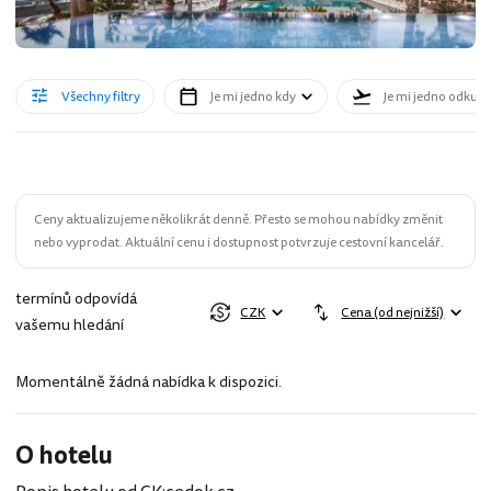
Všechny filtry
Je mi jedno kdy
Je mi jedno odkud
Ceny aktualizujeme několikrát denně. Přesto se mohou nabídky změnit
nebo vyprodat. Aktuální cenu i dostupnost potvrzuje cestovní kancelář.
termínů odpovídá
CZK
Cena (od nejnižší)
vašemu hledání
Momentálně žádná nabídka k dispozici.
O hotelu