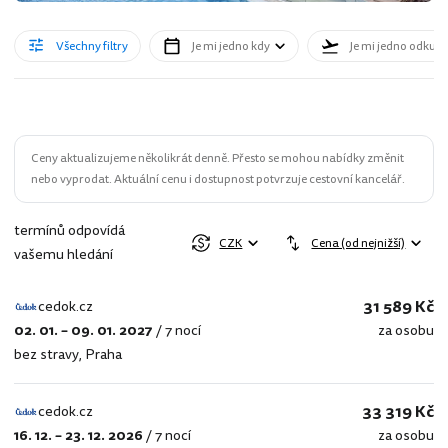
Všechny filtry
Je mi jedno kdy
Je mi jedno odkud
Ceny aktualizujeme několikrát denně. Přesto se mohou nabídky změnit
nebo vyprodat. Aktuální cenu i dostupnost potvrzuje cestovní kancelář.
termínů odpovídá
CZK
Cena (od nejnižší)
vašemu hledání
31 589 Kč
cedok.cz
02. 01. – 09. 01. 2027
/
7 nocí
za osobu
cedok.cz
bez stravy
,
Praha
33 319 Kč
cedok.cz
16. 12. – 23. 12. 2026
/
7 nocí
za osobu
cedok.cz