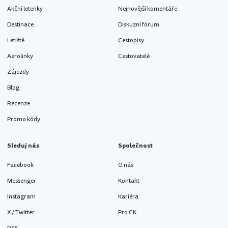
Akční letenky
Nejnovější komentáře
Destinace
Diskuzní fórum
Letiště
Cestopisy
Aerolinky
Cestovatelé
Zájezdy
Blog
Recenze
Promo kódy
Sleduj nás
Společnost
Facebook
O nás
Messenger
Kontakt
Instagram
Kariéra
X / Twitter
Pro CK