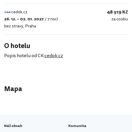
48 519 Kč
cedok.cz
26. 12. – 02. 01. 2027
/
7 nocí
za osobu
cedok.cz
bez stravy
,
Praha
O hotelu
Popis hotelu od CK:
cedok.cz
Mapa
Náš obsah
Komunita