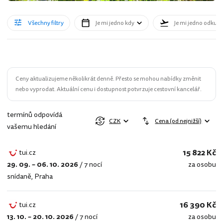
Všechny filtry
Je mi jedno kdy
Je mi jedno odkud
Ceny aktualizujeme několikrát denně. Přesto se mohou nabídky změnit
nebo vyprodat. Aktuální cenu i dostupnost potvrzuje cestovní kancelář.
termínů odpovídá
CZK
Cena (od nejnižší)
vašemu hledání
15 822 Kč
tui.cz
29. 09. – 06. 10. 2026
/
7 nocí
za osobu
tui.cz
snídaně
,
Praha
16 390 Kč
tui.cz
13. 10. – 20. 10. 2026
/
7 nocí
za osobu
tui.cz