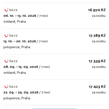
16 970 Kč
tui.cz
06. 10. – 13. 10. 2026
/
7 nocí
za osobu
tui.cz
snídaně
,
Praha
17 289 Kč
tui.cz
13. 10. – 20. 10. 2026
/
7 nocí
za osobu
tui.cz
polopenze
,
Praha
17 359 Kč
tui.cz
08. 09. – 15. 09. 2026
/
7 nocí
za osobu
tui.cz
snídaně
,
Praha
17 423 Kč
tui.cz
22. 09. – 29. 09. 2026
/
7 nocí
za osobu
tui.cz
polopenze
,
Praha