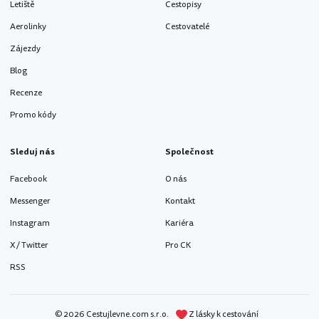
Letiště
Cestopisy
Aerolinky
Cestovatelé
Zájezdy
Blog
Recenze
Promo kódy
Sleduj nás
Společnost
Facebook
O nás
Messenger
Kontakt
Instagram
Kariéra
X / Twitter
Pro CK
RSS
© 2026 Cestujlevne.com s.r.o.
Z lásky k cestování