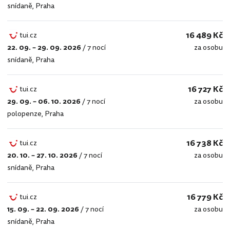
snídaně
,
Praha
16 489 Kč
tui.cz
22. 09. – 29. 09. 2026
/
7 nocí
za osobu
tui.cz
snídaně
,
Praha
16 727 Kč
tui.cz
29. 09. – 06. 10. 2026
/
7 nocí
za osobu
tui.cz
polopenze
,
Praha
16 738 Kč
tui.cz
20. 10. – 27. 10. 2026
/
7 nocí
za osobu
tui.cz
snídaně
,
Praha
16 779 Kč
tui.cz
15. 09. – 22. 09. 2026
/
7 nocí
za osobu
tui.cz
snídaně
,
Praha