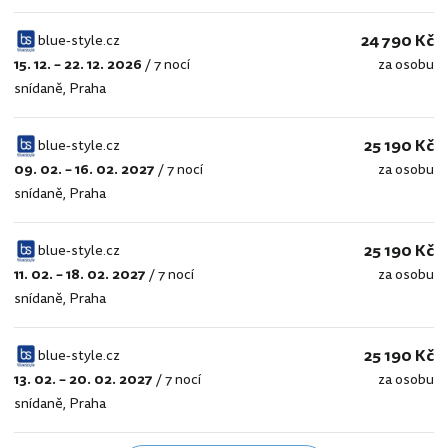
24 790 Kč
blue-style.cz
15. 12. – 22. 12. 2026
/
7 nocí
za osobu
blue-
snídaně
,
Praha
style.cz
25 190 Kč
blue-style.cz
09. 02. – 16. 02. 2027
/
7 nocí
za osobu
blue-
snídaně
,
Praha
style.cz
25 190 Kč
blue-style.cz
11. 02. – 18. 02. 2027
/
7 nocí
za osobu
blue-
snídaně
,
Praha
style.cz
25 190 Kč
blue-style.cz
13. 02. – 20. 02. 2027
/
7 nocí
za osobu
blue-
snídaně
,
Praha
style.cz