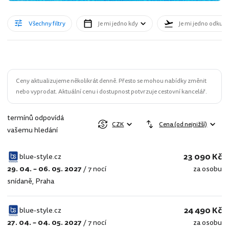
Všechny filtry
Je mi jedno kdy
Je mi jedno odkud
Ceny aktualizujeme několikrát denně. Přesto se mohou nabídky změnit
nebo vyprodat. Aktuální cenu i dostupnost potvrzuje cestovní kancelář.
termínů odpovídá
CZK
Cena (od nejnižší)
vašemu hledání
23 090 Kč
blue-style.cz
29. 04. – 06. 05. 2027
/
7 nocí
za osobu
blue-
snídaně
,
Praha
style.cz
24 490 Kč
blue-style.cz
27. 04. – 04. 05. 2027
/
7 nocí
za osobu
blue-