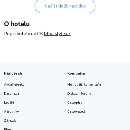
Načíst další nabídky
O hotelu
Popis hotelu od CK:
blue-style.cz
Náš obsah
Komunita
Akční letenky
Nejnovější komentáře
Destinace
Diskuzní fórum
Letiště
Cestopisy
Aerolinky
Cestovatelé
Zájezdy
Blog