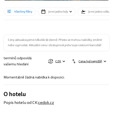
Všechny filtry
Je mi jedno kdy
Je mi jedno odkud
Ceny aktualizujeme několikrát denně. Přesto se mohou nabídky změnit
nebo vyprodat. Aktuální cenu i dostupnost potvrzuje cestovní kancelář.
termínů odpovídá
CZK
Cena (od nejnižší)
vašemu hledání
Momentálně žádná nabídka k dispozici.
O hotelu
Popis hotelu od CK:
cedok.cz