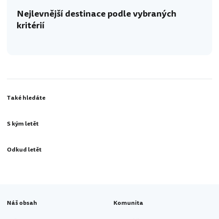
Nejlevnější destinace podle vybraných
kritérií
Také hledáte
S kým letět
Odkud letět
Náš obsah
Komunita