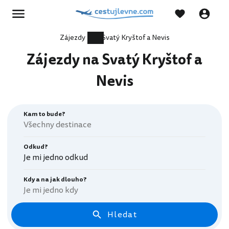
Zájezdy
Svatý Kryštof a Nevis
Zájezdy na Svatý Kryštof a
Nevis
Kam to bude?
Odkud?
Je mi jedno odkud
Kdy a na jak dlouho?
Je mi jedno kdy
Hledat