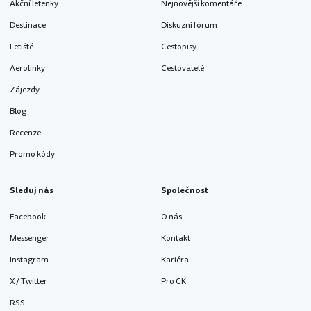
Akční letenky
Nejnovější komentáře
Destinace
Diskuzní fórum
Letiště
Cestopisy
Aerolinky
Cestovatelé
Zájezdy
Blog
Recenze
Promo kódy
Sleduj nás
Společnost
Facebook
O nás
Messenger
Kontakt
Instagram
Kariéra
X / Twitter
Pro CK
RSS