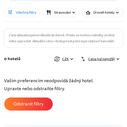
Všechny filtry
Stravování
Úroveň hotelu
Ceny aktualizujeme několikrát denně. Přesto se mohou nabídky změnit
nebo vyprodat. Aktuální cenu i dostupnost potvrzuje cestovní kancelář.
0 hotelů
CZK
Cena (od nejnižší)
Vaším preferencím neodpovídá žádný hotel.
Upravte nebo odstraňte filtry.
Odstranit filtry