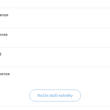
enze
enze
ě
penze
Načíst další nabídky