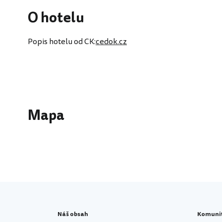
O hotelu
Popis hotelu od CK:
cedok.cz
Mapa
Náš obsah
Komuni