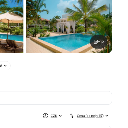
+ 10
ář
CZK
Cena (od nejnižší)