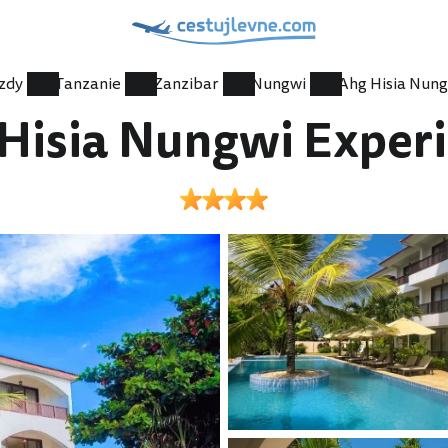
zdy
Tanzanie
Zanzibar
Nungwi
Hisia Nungwi Exper