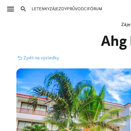
LETENKY
ZÁJEZDY
PRŮVODCI
FÓRUM
Záje
Ahg 
Zpět
na výsledky