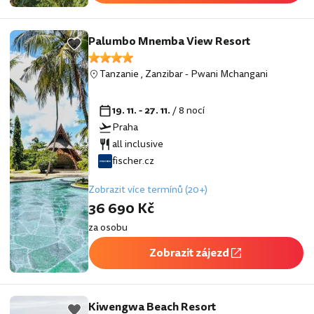
Palumbo Mnemba View Resort
Tanzanie
,
Zanzibar
-
Pwani Mchangani
19. 11. - 27. 11.
/ 8 nocí
Praha
all inclusive
fischer.cz
Zobrazit více termínů (20+)
36 690 Kč
za osobu
Zobrazit zájezd
Kiwengwa Beach Resort