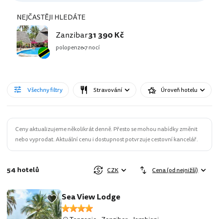
NEJČASTĚJI HLEDÁTE
Zanzibar
31 390 Kč
polopenze
7 nocí
Všechny filtry
Stravování
Úroveň hotelu
Ceny aktualizujeme několikrát denně. Přesto se mohou nabídky změnit
nebo vyprodat. Aktuální cenu i dostupnost potvrzuje cestovní kancelář.
54 hotelů
CZK
Cena (od nejnižší)
Sea View Lodge