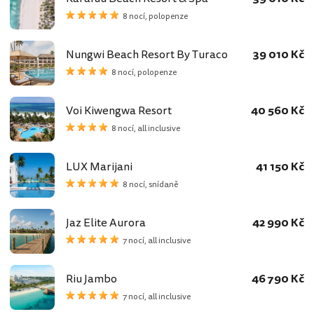
8 nocí, polopenze
Nungwi Beach Resort By Turaco
39 010 Kč
8 nocí, polopenze
Voi Kiwengwa Resort
40 560 Kč
8 nocí, all inclusive
LUX Marijani
41 150 Kč
8 nocí, snídaně
Jaz Elite Aurora
42 990 Kč
7 nocí, all inclusive
Riu Jambo
46 790 Kč
7 nocí, all inclusive