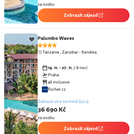
za osobu
Zobrazit zájezd
Palumbo Waves
Tanzanie
,
Zanzibar
-
Kendwa
19. 11. - 27. 11.
/ 8 nocí
Praha
all inclusive
fischer.cz
Zobrazit více termínů (20+)
36 690 Kč
za osobu
Zobrazit zájezd