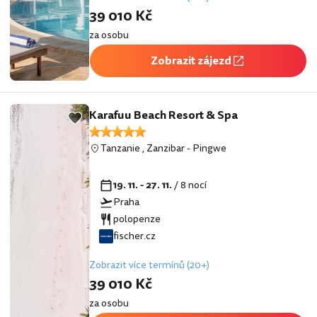
39 010 Kč
za osobu
Zobrazit zájezd
Karafuu Beach Resort & Spa
Tanzanie
,
Zanzibar
-
Pingwe
19. 11. - 27. 11.
/ 8 nocí
Praha
polopenze
fischer.cz
Zobrazit více termínů (20+)
39 010 Kč
za osobu