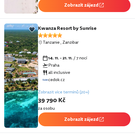
Zobrazit zájezd
Kwanza Resort by Sunrise
Tanzanie
,
Zanzibar
14. 11. - 21. 11.
/ 7 nocí
Praha
all inclusive
cedok.cz
Zobrazit více termínů (20+)
39 790 Kč
za osobu
Zobrazit zájezd