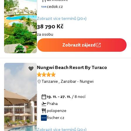
cedok.cz
Zobrazit více termínů (20+)
38 790 Kč
za osobu
Zobrazit zájezd
Nungwi Beach Resort By Turaco
Tanzanie
,
Zanzibar
-
Nungwi
19. 11. - 27. 11.
/ 8 nocí
Praha
polopenze
fischer.cz
Zobrazit více termínů (20+)