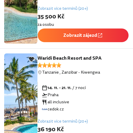
Zobrazit více termínů (20+)
35 500 Kč
za osobu
Zobrazit zájezd
Waridi Beach Resort and SPA
Tanzanie
,
Zanzibar
-
Kiwengwa
14. 11. - 21. 11.
/ 7 nocí
Praha
all inclusive
cedok.cz
Zobrazit více termínů (20+)
36 190 Kč