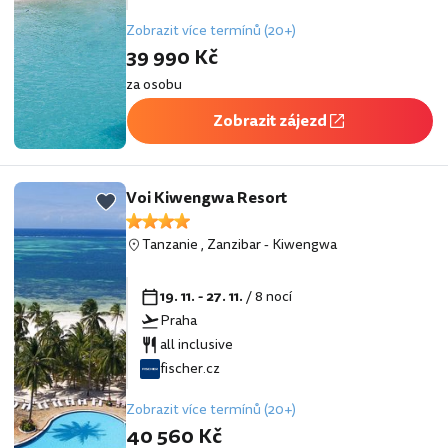
Zobrazit více termínů (20+)
39 990 Kč
za osobu
Zobrazit zájezd
Voi Kiwengwa Resort
Tanzanie
,
Zanzibar
-
Kiwengwa
19. 11. - 27. 11.
/ 8 nocí
Praha
all inclusive
fischer.cz
Zobrazit více termínů (20+)
40 560 Kč