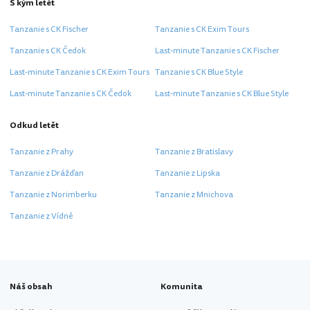
S kým letět
Tanzanie s CK Fischer
Tanzanie s CK Exim Tours
Tanzanie s CK Čedok
Last-minute Tanzanie s CK Fischer
Last-minute Tanzanie s CK Exim Tours
Tanzanie s CK Blue Style
Last-minute Tanzanie s CK Čedok
Last-minute Tanzanie s CK Blue Style
Odkud letět
Tanzanie z Prahy
Tanzanie z Bratislavy
Tanzanie z Drážďan
Tanzanie z Lipska
Tanzanie z Norimberku
Tanzanie z Mnichova
Tanzanie z Vídně
Náš obsah
Komunita