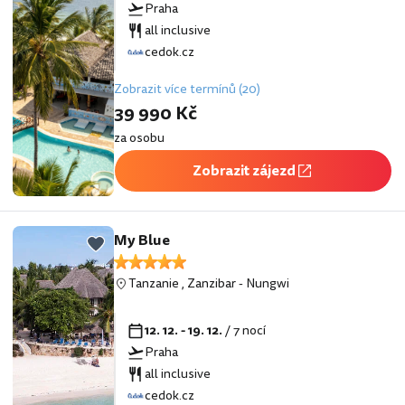
Praha
all inclusive
cedok.cz
Zobrazit více termínů (20)
39 990 Kč
za osobu
Zobrazit zájezd
My Blue
Tanzanie
,
Zanzibar
-
Nungwi
12. 12. - 19. 12.
/ 7 nocí
Praha
all inclusive
cedok.cz