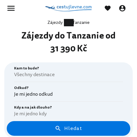
Zájezdy
Tanzanie
Zájezdy do Tanzanie od
31 390 Kč
Kam to bude?
Odkud?
Je mi jedno odkud
Kdy a na jak dlouho?
Je mi jedno kdy
Hledat