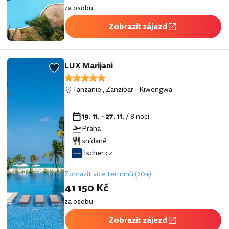
za osobu
Zobrazit zájezd
LUX Marijani
Tanzanie
,
Zanzibar
-
Kiwengwa
19. 11. - 27. 11.
/ 8 nocí
Praha
snídaně
fischer.cz
Zobrazit více termínů (20+)
41 150 Kč
za osobu
Zobrazit zájezd