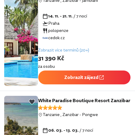
Tanzanie
,
Zanzibar
-
Jambiani
14. 11. - 21. 11.
/ 7 nocí
Praha
polopenze
cedok.cz
Zobrazit více termínů (20+)
31 390 Kč
za osobu
Zobrazit zájezd
White Paradise Boutique Resort Zanzibar
Tanzanie
,
Zanzibar
-
Pongwe
06. 03. - 13. 03.
/ 7 nocí