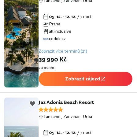
Tanzanie
,
Zanzibar
-
Uroa
05. 12. - 12. 12.
/ 7 nocí
Praha
all inclusive
cedok.cz
Zobrazit více termínů (21)
39 990 Kč
za osobu
Zobrazit zájezd
Jaz Adonia Beach Resort
Tanzanie
,
Zanzibar
-
Uroa
05. 12. - 12. 12.
/ 7 nocí