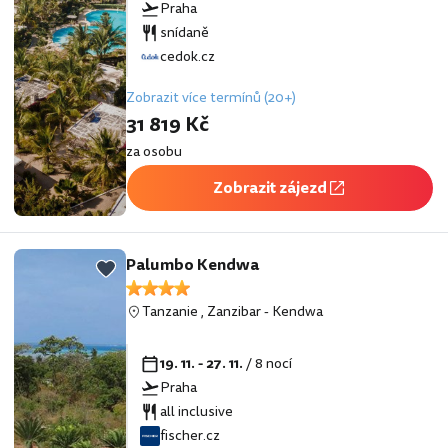
Praha
snídaně
cedok.cz
Zobrazit více termínů (20+)
31 819 Kč
za osobu
Zobrazit zájezd
Palumbo Kendwa
Tanzanie
,
Zanzibar
-
Kendwa
19. 11. - 27. 11.
/ 8 nocí
Praha
all inclusive
fischer.cz