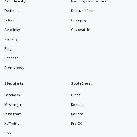
Akční letenky
Nejnovější komentáře
Destinace
Diskuzní fórum
Letiště
Cestopisy
Aerolinky
Cestovatelé
Zájezdy
Blog
Recenze
Promo kódy
Sleduj nás
Společnost
Facebook
O nás
Messenger
Kontakt
Instagram
Kariéra
X / Twitter
Pro CK
RSS