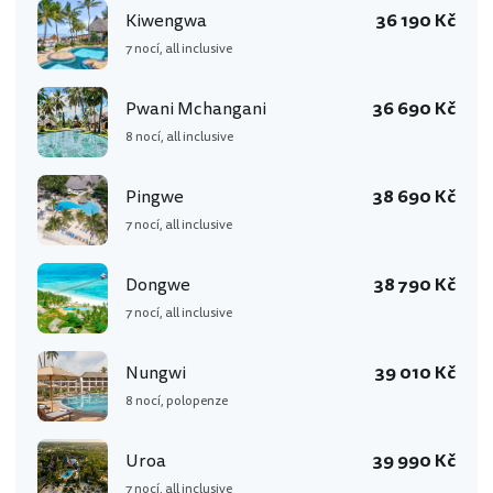
Kiwengwa
36 190 Kč
7 nocí, all inclusive
Pwani Mchangani
36 690 Kč
8 nocí, all inclusive
Pingwe
38 690 Kč
7 nocí, all inclusive
Dongwe
38 790 Kč
7 nocí, all inclusive
Nungwi
39 010 Kč
8 nocí, polopenze
Uroa
39 990 Kč
7 nocí, all inclusive