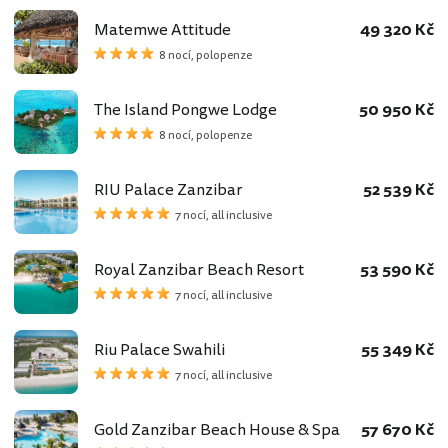
Matemwe Attitude
49 320 Kč
8 nocí, polopenze
The Island Pongwe Lodge
50 950 Kč
8 nocí, polopenze
RIU Palace Zanzibar
52 539 Kč
7 nocí, all inclusive
Royal Zanzibar Beach Resort
53 590 Kč
7 nocí, all inclusive
Riu Palace Swahili
55 349 Kč
7 nocí, all inclusive
Gold Zanzibar Beach House & Spa
57 670 Kč