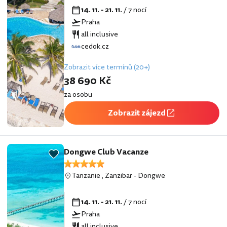
14. 11. - 21. 11.
/ 7 nocí
Praha
all inclusive
cedok.cz
Zobrazit více termínů (20+)
38 690 Kč
za osobu
Zobrazit zájezd
Dongwe Club Vacanze
Tanzanie
,
Zanzibar
-
Dongwe
14. 11. - 21. 11.
/ 7 nocí
Praha
all inclusive