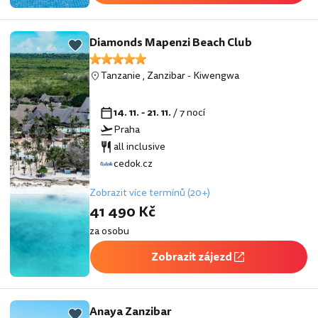
Diamonds Mapenzi Beach Club
Tanzanie
,
Zanzibar
-
Kiwengwa
14. 11. - 21. 11.
/ 7 nocí
Praha
all inclusive
cedok.cz
Zobrazit více termínů (20+)
41 490 Kč
za osobu
Zobrazit zájezd
Anaya Zanzibar