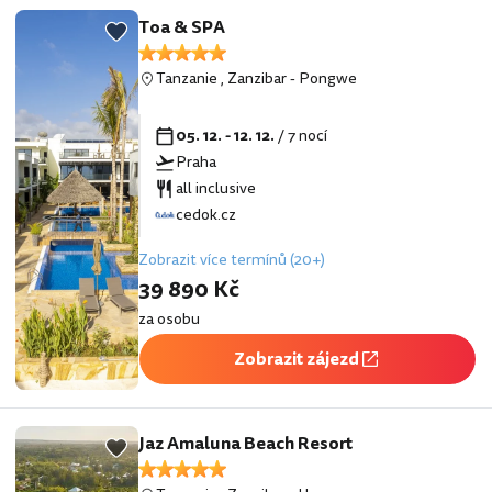
Toa & SPA
Tanzanie
,
Zanzibar
-
Pongwe
05. 12. - 12. 12.
/ 7 nocí
Praha
all inclusive
cedok.cz
Zobrazit více termínů (20+)
39 890 Kč
za osobu
Zobrazit zájezd
Jaz Amaluna Beach Resort