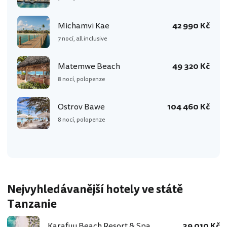
Michamvi Kae
42 990 Kč
7 nocí, all inclusive
Matemwe Beach
49 320 Kč
8 nocí, polopenze
Ostrov Bawe
104 460 Kč
8 nocí, polopenze
Nejvyhledávanější hotely ve státě
Tanzanie
Karafuu Beach Resort & Spa
39 010 Kč