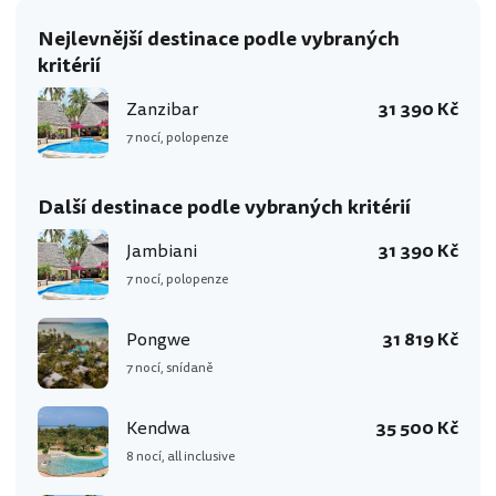
Nejlevnější destinace podle vybraných
kritérií
Zanzibar
31 390 Kč
7 nocí, polopenze
Další destinace podle vybraných kritérií
Jambiani
31 390 Kč
7 nocí, polopenze
Pongwe
31 819 Kč
7 nocí, snídaně
Kendwa
35 500 Kč
8 nocí, all inclusive