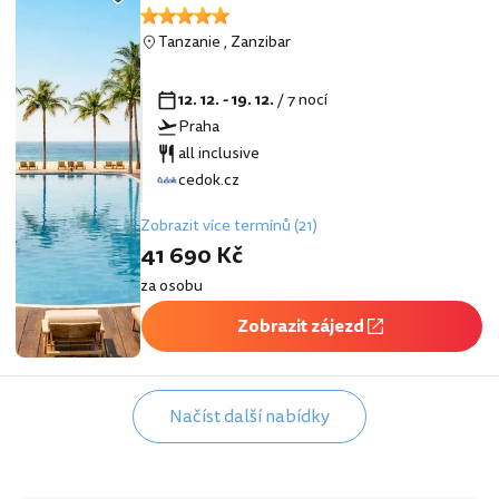
Tanzanie
,
Zanzibar
12. 12. - 19. 12.
/ 7 nocí
Praha
all inclusive
cedok.cz
Zobrazit více termínů (21)
41 690 Kč
za osobu
Zobrazit zájezd
Načíst další nabídky