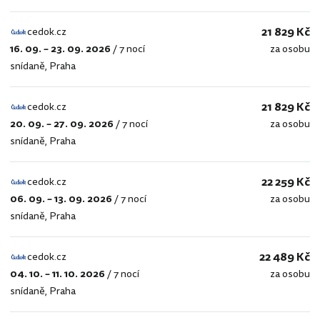
21 829 Kč
cedok.cz
16. 09. – 23. 09. 2026
/
7 nocí
za osobu
cedok.cz
snídaně
,
Praha
21 829 Kč
cedok.cz
20. 09. – 27. 09. 2026
/
7 nocí
za osobu
cedok.cz
snídaně
,
Praha
22 259 Kč
cedok.cz
06. 09. – 13. 09. 2026
/
7 nocí
za osobu
cedok.cz
snídaně
,
Praha
22 489 Kč
cedok.cz
04. 10. – 11. 10. 2026
/
7 nocí
za osobu
cedok.cz
snídaně
,
Praha