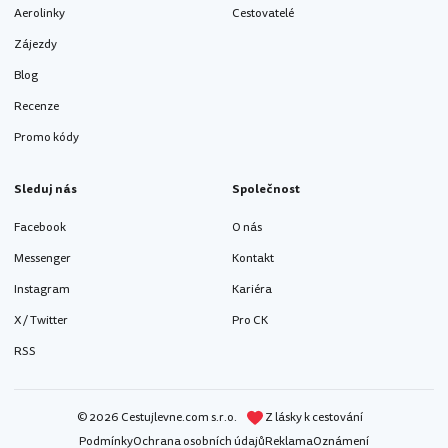
Aerolinky
Cestovatelé
Zájezdy
Blog
Recenze
Promo kódy
Sleduj nás
Společnost
Facebook
O nás
Messenger
Kontakt
Instagram
Kariéra
X / Twitter
Pro CK
RSS
© 2026 Cestujlevne.com s.r.o.
Z lásky k cestování
Podmínky
Ochrana osobních údajů
Reklama
Oznámení