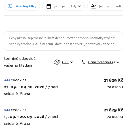
Všechny filtry
Je mi jedno kdy
Je mi jedno odkud
Ceny aktualizujeme několikrát denně. Přesto se mohou nabídky změnit
nebo vyprodat. Aktuální cenu i dostupnost potvrzuje cestovní kancelář.
termínů odpovídá
CZK
Cena (od nejnižší)
vašemu hledání
21 829 Kč
cedok.cz
27. 09. – 04. 10. 2026
/
7 nocí
za osobu
cedok.cz
snídaně
,
Praha
21 829 Kč
cedok.cz
13. 09. – 20. 09. 2026
/
7 nocí
za osobu
cedok.cz
snídaně
,
Praha