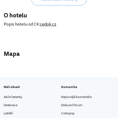
O hotelu
Popis hotelu od CK:
cedok.cz
Mapa
Náš obsah
Komunita
Akční letenky
Nejnovější komentáře
Destinace
Diskuzní fórum
Letiště
Cestopisy