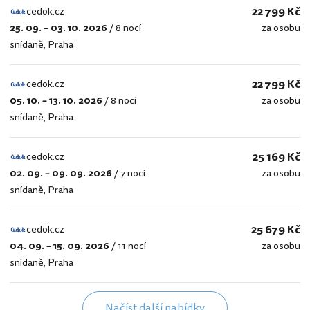
22 799 Kč
cedok.cz
25. 09. – 03. 10. 2026
/
8 nocí
za osobu
cedok.cz
snídaně
,
Praha
22 799 Kč
cedok.cz
05. 10. – 13. 10. 2026
/
8 nocí
za osobu
cedok.cz
snídaně
,
Praha
25 169 Kč
cedok.cz
02. 09. – 09. 09. 2026
/
7 nocí
za osobu
cedok.cz
snídaně
,
Praha
25 679 Kč
cedok.cz
04. 09. – 15. 09. 2026
/
11 nocí
za osobu
cedok.cz
snídaně
,
Praha
Načíst další nabídky