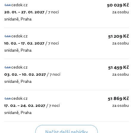
50 029 Kč
cedok.cz
20. 01. – 27. 01. 2027
/
7 nocí
za osobu
cedok.cz
snídaně
,
Praha
51 209 Kč
cedok.cz
10. 02. – 17. 02. 2027
/
7 nocí
za osobu
cedok.cz
snídaně
,
Praha
51 459 Kč
cedok.cz
03. 02. – 10. 02. 2027
/
7 nocí
za osobu
cedok.cz
snídaně
,
Praha
51 869 Kč
cedok.cz
17. 02. – 24. 02. 2027
/
7 nocí
za osobu
cedok.cz
snídaně
,
Praha
Načíst další nabídky