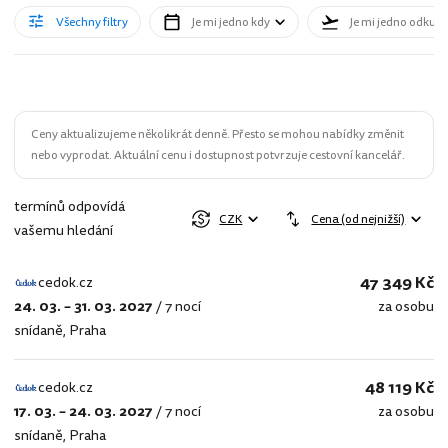
Všechny filtry
Je mi jedno kdy
Je mi jedno odkud
Ceny aktualizujeme několikrát denně. Přesto se mohou nabídky změnit
nebo vyprodat. Aktuální cenu i dostupnost potvrzuje cestovní kancelář.
termínů odpovídá
CZK
Cena (od nejnižší)
vašemu hledání
47 349 Kč
cedok.cz
24. 03. – 31. 03. 2027
/
7 nocí
za osobu
cedok.cz
snídaně
,
Praha
48 119 Kč
cedok.cz
17. 03. – 24. 03. 2027
/
7 nocí
za osobu
cedok.cz
snídaně
,
Praha