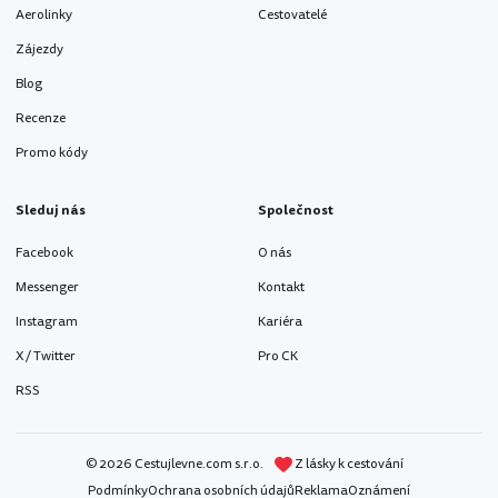
Aerolinky
Cestovatelé
Zájezdy
Blog
Recenze
Promo kódy
Sleduj nás
Společnost
Facebook
O nás
Messenger
Kontakt
Instagram
Kariéra
X / Twitter
Pro CK
RSS
© 2026 Cestujlevne.com s.r.o.
Z lásky k cestování
Podmínky
Ochrana osobních údajů
Reklama
Oznámení