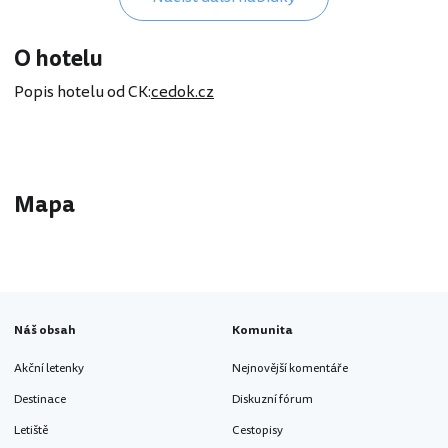
O hotelu
Popis hotelu od CK:
cedok.cz
Mapa
Náš obsah
Komunita
Akční letenky
Nejnovější komentáře
Destinace
Diskuzní fórum
Letiště
Cestopisy