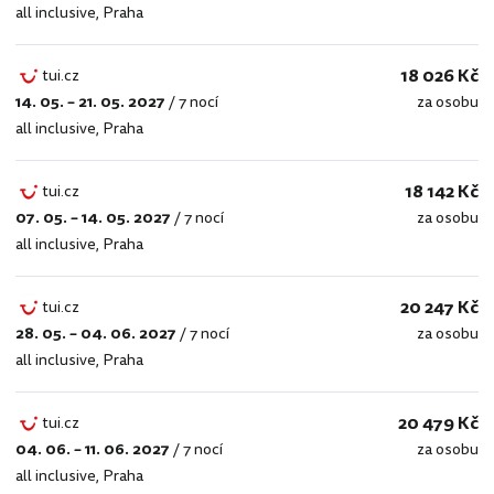
all inclusive
,
Praha
18 026 Kč
tui.cz
14. 05. – 21. 05. 2027
/
7 nocí
za osobu
tui.cz
all inclusive
,
Praha
18 142 Kč
tui.cz
07. 05. – 14. 05. 2027
/
7 nocí
za osobu
tui.cz
all inclusive
,
Praha
20 247 Kč
tui.cz
28. 05. – 04. 06. 2027
/
7 nocí
za osobu
tui.cz
all inclusive
,
Praha
20 479 Kč
tui.cz
04. 06. – 11. 06. 2027
/
7 nocí
za osobu
tui.cz
all inclusive
,
Praha