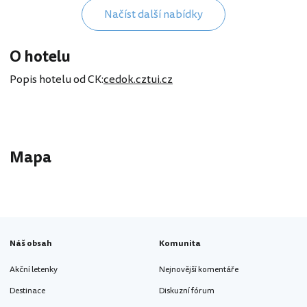
Načíst další nabídky
O hotelu
Popis hotelu od CK:
cedok.cz
tui.cz
Mapa
Náš obsah
Komunita
Akční letenky
Nejnovější komentáře
Destinace
Diskuzní fórum