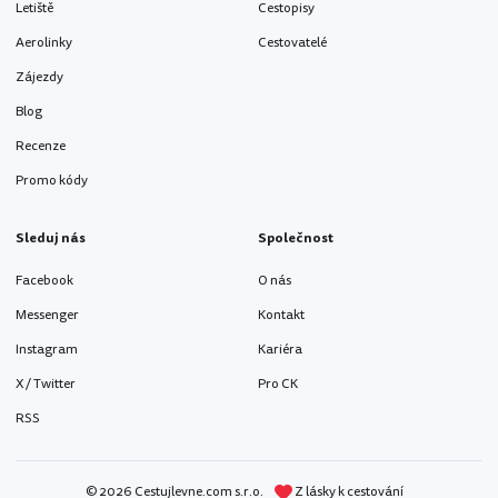
Letiště
Cestopisy
Aerolinky
Cestovatelé
Zájezdy
Blog
Recenze
Promo kódy
Sleduj nás
Společnost
Facebook
O nás
Messenger
Kontakt
Instagram
Kariéra
X / Twitter
Pro CK
RSS
© 2026 Cestujlevne.com s.r.o.
Z lásky k cestování