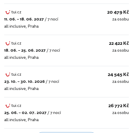
20 479 Kč
tui.cz
11. 06. – 18. 06. 2027
/
7 nocí
za osobu
tui.cz
all inclusive
,
Praha
22 422 Kč
tui.cz
18. 06. – 25. 06. 2027
/
7 nocí
za osobu
tui.cz
all inclusive
,
Praha
24 545 Kč
tui.cz
23. 10. – 30. 10. 2026
/
7 nocí
za osobu
tui.cz
all inclusive
,
Praha
26 772 Kč
tui.cz
25. 06. – 02. 07. 2027
/
7 nocí
za osobu
tui.cz
all inclusive
,
Praha