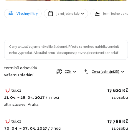
Všechny filtry
Je mi jedno kdy
Je mi jedno odkud
Ceny aktualizujeme několikrát denně. Přesto se mohou nabídky změnit
nebo vyprodat. Aktuální cenu i dostupnost potvrzuje cestovní kancelář.
termínů odpovídá
CZK
Cena (od nejnižší)
vašemu hledání
17 620 Kč
tui.cz
21. 05. – 28. 05. 2027
/
7 nocí
za osobu
tui.cz
all inclusive
,
Praha
17 788 Kč
tui.cz
30. 04. – 07. 05. 2027
/
7 nocí
za osobu
tui.cz