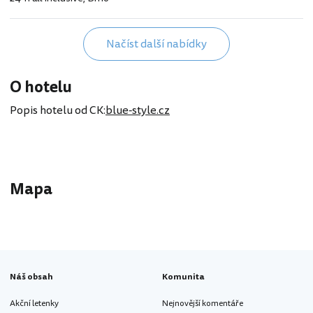
style.cz
Načíst další nabídky
O hotelu
Popis hotelu od CK:
blue-style.cz
Mapa
Náš obsah
Komunita
Akční letenky
Nejnovější komentáře