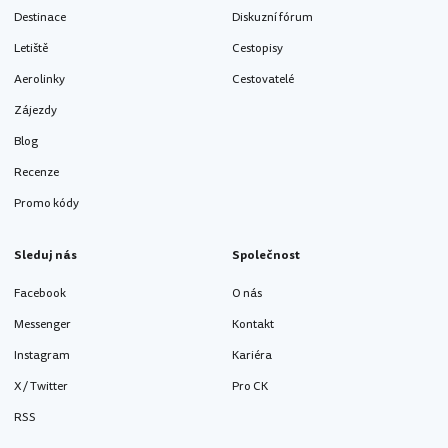
Destinace
Diskuzní fórum
Letiště
Cestopisy
Aerolinky
Cestovatelé
Zájezdy
Blog
Recenze
Promo kódy
Sleduj nás
Společnost
Facebook
O nás
Messenger
Kontakt
Instagram
Kariéra
X / Twitter
Pro CK
RSS