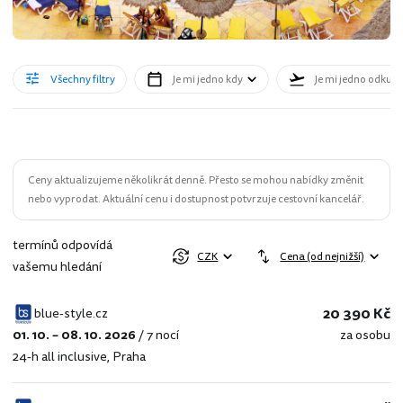
Všechny filtry
Je mi jedno kdy
Je mi jedno odkud
Ceny aktualizujeme několikrát denně. Přesto se mohou nabídky změnit
nebo vyprodat. Aktuální cenu i dostupnost potvrzuje cestovní kancelář.
termínů odpovídá
CZK
Cena (od nejnižší)
vašemu hledání
20 390 Kč
blue-style.cz
01. 10. – 08. 10. 2026
/
7 nocí
za osobu
blue-
24-h all inclusive
,
Praha
style.cz