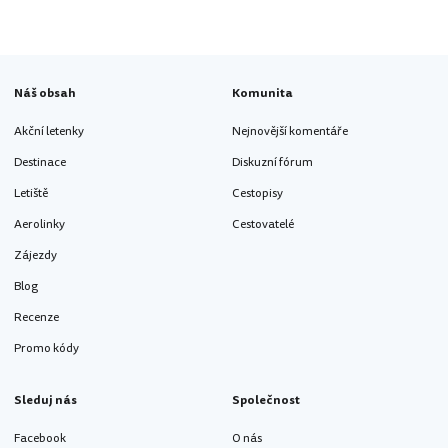
Náš obsah
Komunita
Akční letenky
Nejnovější komentáře
Destinace
Diskuzní fórum
Letiště
Cestopisy
Aerolinky
Cestovatelé
Zájezdy
Blog
Recenze
Promo kódy
Sleduj nás
Společnost
Facebook
O nás