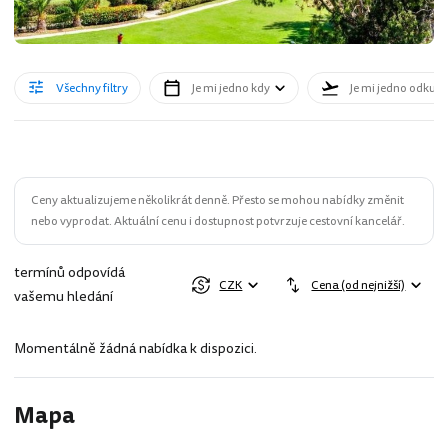
Všechny filtry
Je mi jedno kdy
Je mi jedno odkud
Ceny aktualizujeme několikrát denně. Přesto se mohou nabídky změnit
nebo vyprodat. Aktuální cenu i dostupnost potvrzuje cestovní kancelář.
termínů odpovídá
CZK
Cena (od nejnižší)
vašemu hledání
Momentálně žádná nabídka k dispozici.
Mapa