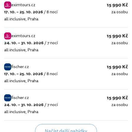
15 990 Kč
eximtours.cz
17. 10. – 25. 10. 2026
/
8 nocí
za osobu
eximtours.cz
all inclusive
,
Praha
15 990 Kč
eximtours.cz
24. 10. – 31. 10. 2026
/
7 nocí
za osobu
eximtours.cz
all inclusive
,
Praha
15 990 Kč
fischer.cz
17. 10. – 25. 10. 2026
/
8 nocí
za osobu
fischer.cz
all inclusive
,
Praha
15 990 Kč
fischer.cz
24. 10. – 31. 10. 2026
/
7 nocí
za osobu
fischer.cz
all inclusive
,
Praha
Načíst další nabídky