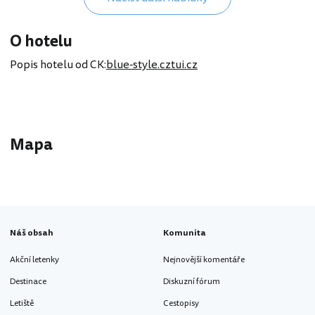
O hotelu
Popis hotelu od CK:
blue-style.cz
tui.cz
Mapa
10 EUR
Náš obsah
Komunita
Akční letenky
Nejnovější komentáře
Destinace
Diskuzní fórum
Letiště
Cestopisy