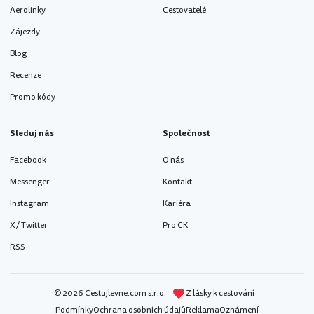
Aerolinky
Cestovatelé
Zájezdy
Blog
Recenze
Promo kódy
Sleduj nás
Společnost
Facebook
O nás
Messenger
Kontakt
Instagram
Kariéra
X / Twitter
Pro CK
RSS
© 2026 Cestujlevne.com s.r.o.
Z lásky k cestování
Podmínky
Ochrana osobních údajů
Reklama
Oznámení