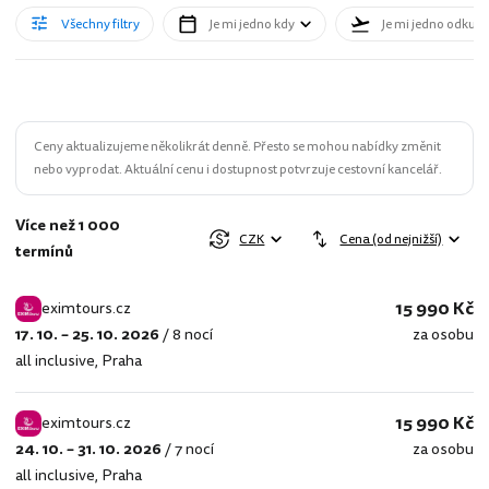
Všechny filtry
Je mi jedno kdy
Je mi jedno odkud
Ceny aktualizujeme několikrát denně. Přesto se mohou nabídky změnit
nebo vyprodat. Aktuální cenu i dostupnost potvrzuje cestovní kancelář.
Více než 1 000
CZK
Cena (od nejnižší)
termínů
15 990 Kč
eximtours.cz
17. 10. – 25. 10. 2026
/
8 nocí
za osobu
eximtours.cz
all inclusive
,
Praha
15 990 Kč
eximtours.cz
24. 10. – 31. 10. 2026
/
7 nocí
za osobu
eximtours.cz
all inclusive
,
Praha