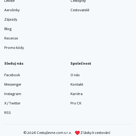
Letiště
Cestopisy
Aerolinky
Cestovatelé
Zájezdy
Blog
Recenze
Promo kódy
Sleduj nás
Společnost
Facebook
O nás
Messenger
Kontakt
Instagram
Kariéra
X / Twitter
Pro CK
RSS
© 2026 Cestujlevne.com s.r.o.
Z lásky k cestování