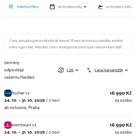
Všechny filtry
Je mi jedno kdy
Je mi jedno odkud
Ceny aktualizujeme několikrát denně. Přesto se mohou nabídky změnit
nebo vyprodat. Aktuální cenu i dostupnost potvrzuje cestovní kancelář.
termíny
odpovídají
CZK
Cena (od nejnižší)
vašemu hledání
16 990 Kč
fischer.cz
24. 10. – 31. 10. 2026
/
7 nocí
za osobu
fischer.cz
all inclusive
,
Praha
16 990 Kč
eximtours.cz
24. 10. – 31. 10. 2026
/
7 nocí
za osobu
eximtours.cz