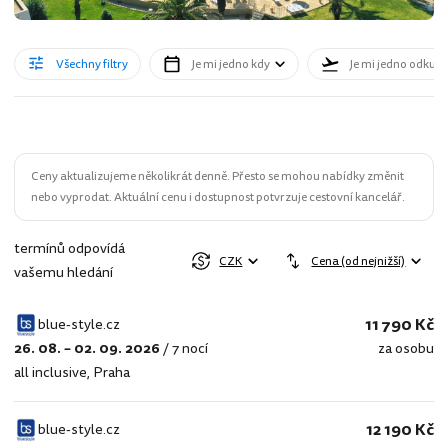
Všechny filtry
Je mi jedno kdy
Je mi jedno odkud
Ceny aktualizujeme několikrát denně. Přesto se mohou nabídky změnit
nebo vyprodat. Aktuální cenu i dostupnost potvrzuje cestovní kancelář.
termínů odpovídá
CZK
Cena (od nejnižší)
vašemu hledání
11 790 Kč
blue-style.cz
26. 08. – 02. 09. 2026
/
7 nocí
za osobu
blue-
all inclusive
,
Praha
style.cz
12 190 Kč
blue-style.cz