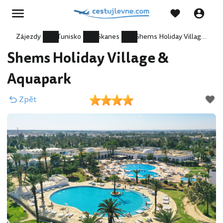
Zájezdy
Tunisko
Skanes
Shems Holiday Village & Aquapark
Shems Holiday Village &
Aquapark
Zpět