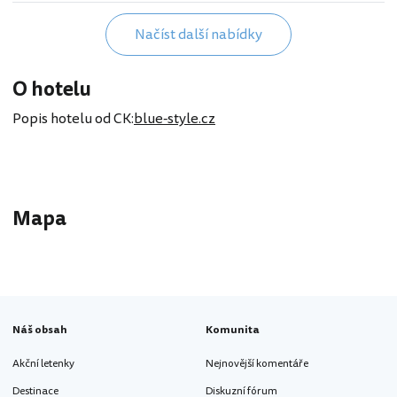
Načíst další nabídky
O hotelu
Popis hotelu od CK:
blue-style.cz
Mapa
10 E
Náš obsah
Komunita
Akční letenky
Nejnovější komentáře
Destinace
Diskuzní fórum