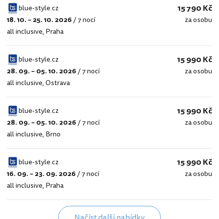
15 790 Kč
blue-style.cz
18. 10. – 25. 10. 2026
/
7 nocí
za osobu
blue-
all inclusive
,
Praha
style.cz
15 990 Kč
blue-style.cz
28. 09. – 05. 10. 2026
/
7 nocí
za osobu
blue-
all inclusive
,
Ostrava
style.cz
15 990 Kč
blue-style.cz
28. 09. – 05. 10. 2026
/
7 nocí
za osobu
blue-
all inclusive
,
Brno
style.cz
15 990 Kč
blue-style.cz
16. 09. – 23. 09. 2026
/
7 nocí
za osobu
blue-
all inclusive
,
Praha
style.cz
Načíst další nabídky