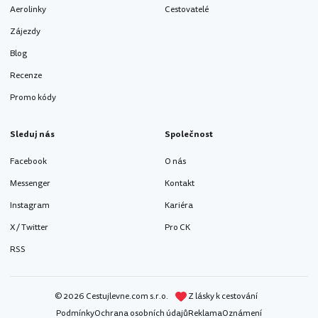
Aerolinky
Cestovatelé
Zájezdy
Blog
Recenze
Promo kódy
Sleduj nás
Společnost
Facebook
O nás
Messenger
Kontakt
Instagram
Kariéra
X / Twitter
Pro CK
RSS
© 2026 Cestujlevne.com s.r.o.
Z lásky k cestování
Podmínky
Ochrana osobních údajů
Reklama
Oznámení