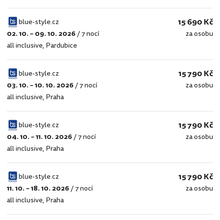
15 690 Kč
blue-style.cz
02. 10. – 09. 10. 2026
/
7 nocí
za osobu
blue-
all inclusive
,
Pardubice
style.cz
15 790 Kč
blue-style.cz
03. 10. – 10. 10. 2026
/
7 nocí
za osobu
blue-
all inclusive
,
Praha
style.cz
15 790 Kč
blue-style.cz
04. 10. – 11. 10. 2026
/
7 nocí
za osobu
blue-
all inclusive
,
Praha
style.cz
15 790 Kč
blue-style.cz
11. 10. – 18. 10. 2026
/
7 nocí
za osobu
blue-
all inclusive
,
Praha
style.cz