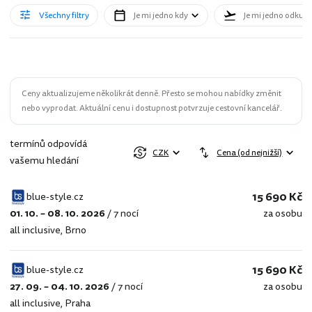
Všechny filtry
Je mi jedno kdy
Je mi jedno odkud
Ceny aktualizujeme několikrát denně. Přesto se mohou nabídky změnit
nebo vyprodat. Aktuální cenu i dostupnost potvrzuje cestovní kancelář.
termínů odpovídá
CZK
Cena (od nejnižší)
vašemu hledání
15 690 Kč
blue-style.cz
01. 10. – 08. 10. 2026
/
7 nocí
za osobu
blue-
all inclusive
,
Brno
style.cz
15 690 Kč
blue-style.cz
27. 09. – 04. 10. 2026
/
7 nocí
za osobu
blue-
all inclusive
,
Praha
style.cz