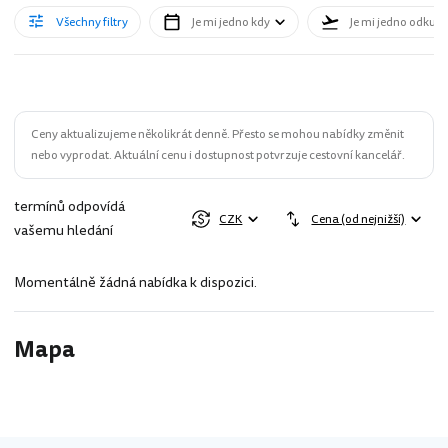
Všechny filtry
Je mi jedno kdy
Je mi jedno odkud
Ceny aktualizujeme několikrát denně. Přesto se mohou nabídky změnit
nebo vyprodat. Aktuální cenu i dostupnost potvrzuje cestovní kancelář.
termínů odpovídá
CZK
Cena (od nejnižší)
vašemu hledání
Momentálně žádná nabídka k dispozici.
Mapa