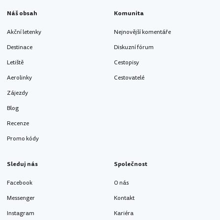
Náš obsah
Komunita
Akční letenky
Nejnovější komentáře
Destinace
Diskuzní fórum
Letiště
Cestopisy
Aerolinky
Cestovatelé
Zájezdy
Blog
Recenze
Promo kódy
Sleduj nás
Společnost
Facebook
O nás
Messenger
Kontakt
Instagram
Kariéra