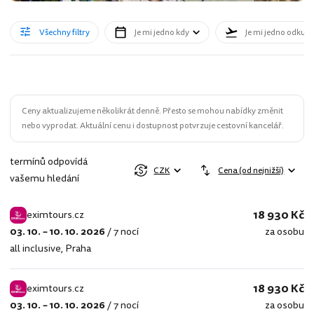
Všechny filtry
Je mi jedno kdy
Je mi jedno odkud
Ceny aktualizujeme několikrát denně. Přesto se mohou nabídky změnit
nebo vyprodat. Aktuální cenu i dostupnost potvrzuje cestovní kancelář.
termínů odpovídá
CZK
Cena (od nejnižší)
vašemu hledání
18 930 Kč
eximtours.cz
03. 10. – 10. 10. 2026
/
7 nocí
za osobu
eximtours.cz
all inclusive
,
Praha
18 930 Kč
eximtours.cz
03. 10. – 10. 10. 2026
/
7 nocí
za osobu
eximtours.cz