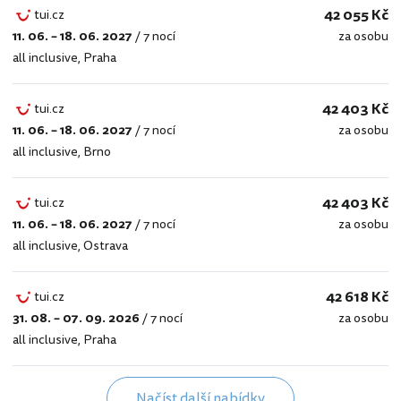
42 055 Kč
tui.cz
11. 06. – 18. 06. 2027
/
7 nocí
za osobu
tui.cz
all inclusive
,
Praha
42 403 Kč
tui.cz
11. 06. – 18. 06. 2027
/
7 nocí
za osobu
tui.cz
all inclusive
,
Brno
42 403 Kč
tui.cz
11. 06. – 18. 06. 2027
/
7 nocí
za osobu
tui.cz
all inclusive
,
Ostrava
42 618 Kč
tui.cz
31. 08. – 07. 09. 2026
/
7 nocí
za osobu
tui.cz
all inclusive
,
Praha
Načíst další nabídky