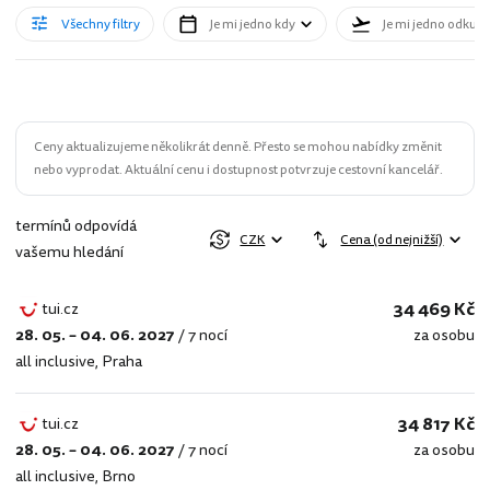
Všechny filtry
Je mi jedno kdy
Je mi jedno odkud
Ceny aktualizujeme několikrát denně. Přesto se mohou nabídky změnit
nebo vyprodat. Aktuální cenu i dostupnost potvrzuje cestovní kancelář.
termínů odpovídá
CZK
Cena (od nejnižší)
vašemu hledání
34 469 Kč
tui.cz
28. 05. – 04. 06. 2027
/
7 nocí
za osobu
tui.cz
all inclusive
,
Praha
34 817 Kč
tui.cz
28. 05. – 04. 06. 2027
/
7 nocí
za osobu
tui.cz
all inclusive
,
Brno