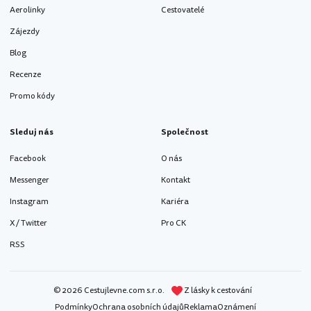
Aerolinky
Cestovatelé
Zájezdy
Blog
Recenze
Promo kódy
Sleduj nás
Společnost
Facebook
O nás
Messenger
Kontakt
Instagram
Kariéra
X / Twitter
Pro CK
RSS
© 2026 Cestujlevne.com s.r.o.
Z lásky k cestování
Podmínky
Ochrana osobních údajů
Reklama
Oznámení