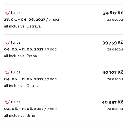
34 817 Kč
tui.cz
28. 05. – 04. 06. 2027
/
7 nocí
za osobu
tui.cz
all inclusive
,
Ostrava
39 759 Kč
tui.cz
04. 06. – 11. 06. 2027
/
7 nocí
za osobu
tui.cz
all inclusive
,
Praha
40 107 Kč
tui.cz
04. 06. – 11. 06. 2027
/
7 nocí
za osobu
tui.cz
all inclusive
,
Ostrava
40 397 Kč
tui.cz
04. 06. – 11. 06. 2027
/
7 nocí
za osobu
tui.cz
all inclusive
,
Brno