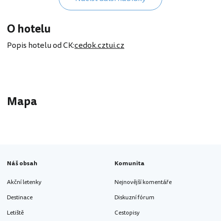
O hotelu
Popis hotelu od CK:
cedok.cz
tui.cz
Mapa
Náš obsah
Komunita
Akční letenky
Nejnovější komentáře
Destinace
Diskuzní fórum
Letiště
Cestopisy