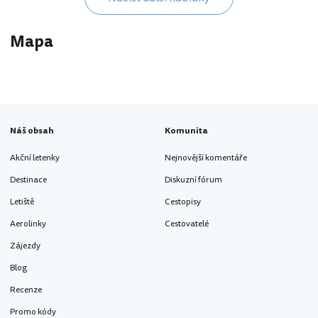
Mapa
Náš obsah
Komunita
Akční letenky
Nejnovější komentáře
Destinace
Diskuzní fórum
Letiště
Cestopisy
Aerolinky
Cestovatelé
Zájezdy
Blog
Recenze
Promo kódy