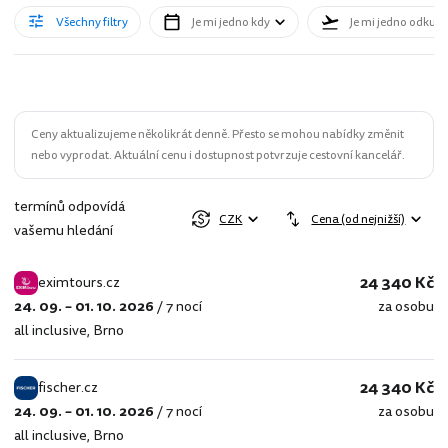
Všechny filtry
Je mi jedno kdy
Je mi jedno odkud
Ceny aktualizujeme několikrát denně. Přesto se mohou nabídky změnit
nebo vyprodat. Aktuální cenu i dostupnost potvrzuje cestovní kancelář.
termínů odpovídá
CZK
Cena (od nejnižší)
vašemu hledání
24 340 Kč
eximtours.cz
24. 09. – 01. 10. 2026
/
7 nocí
za osobu
eximtours.cz
all inclusive
,
Brno
24 340 Kč
fischer.cz
24. 09. – 01. 10. 2026
/
7 nocí
za osobu
fischer.cz
all inclusive
,
Brno