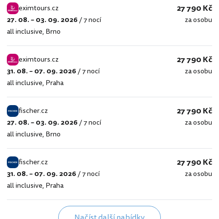
27 790 Kč
eximtours.cz
27. 08. – 03. 09. 2026
/
7 nocí
za osobu
eximtours.cz
all inclusive
,
Brno
27 790 Kč
eximtours.cz
31. 08. – 07. 09. 2026
/
7 nocí
za osobu
eximtours.cz
all inclusive
,
Praha
27 790 Kč
fischer.cz
27. 08. – 03. 09. 2026
/
7 nocí
za osobu
fischer.cz
all inclusive
,
Brno
27 790 Kč
fischer.cz
31. 08. – 07. 09. 2026
/
7 nocí
za osobu
fischer.cz
all inclusive
,
Praha
Načíst další nabídky