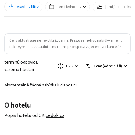
Všechny filtry
Je mi jedno kdy
Je mi jedno odkud
Ceny aktualizujeme několikrát denně. Přesto se mohou nabídky změnit
nebo vyprodat. Aktuální cenu i dostupnost potvrzuje cestovní kancelář.
termínů odpovídá
CZK
Cena (od nejnižší)
vašemu hledání
Momentálně žádná nabídka k dispozici.
O hotelu
Popis hotelu od CK:
cedok.cz