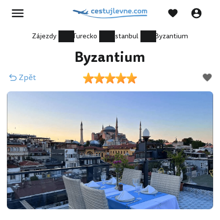
Zájezdy
Turecko
Istanbul
Byzantium
Byzantium
Zpět