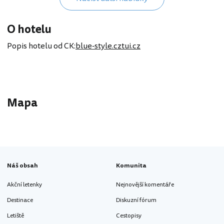
O hotelu
Popis hotelu od CK:
blue-style.cz
tui.cz
Mapa
Náš obsah
Komunita
Akční letenky
Nejnovější komentáře
Destinace
Diskuzní fórum
Letiště
Cestopisy