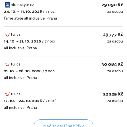
29 090 Kč
blue-style.cz
24. 10. – 31. 10. 2026
/
7 nocí
za osobu
blue-
fame style all inclusive
,
Praha
style.cz
29 777 Kč
tui.cz
14. 10. – 21. 10. 2026
/
7 nocí
za osobu
tui.cz
all inclusive
,
Praha
30 084 Kč
tui.cz
21. 10. – 28. 10. 2026
/
7 nocí
za osobu
tui.cz
all inclusive
,
Praha
32 329 Kč
tui.cz
17. 10. – 24. 10. 2026
/
7 nocí
za osobu
tui.cz
all inclusive
,
Praha
Načíst další nabídky