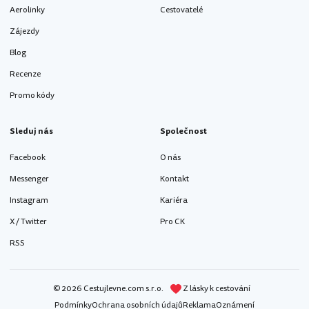
Aerolinky
Cestovatelé
Zájezdy
Blog
Recenze
Promo kódy
Sleduj nás
Společnost
Facebook
O nás
Messenger
Kontakt
Instagram
Kariéra
X / Twitter
Pro CK
RSS
© 2026 Cestujlevne.com s.r.o.
Z lásky k cestování
Podmínky
Ochrana osobních údajů
Reklama
Oznámení