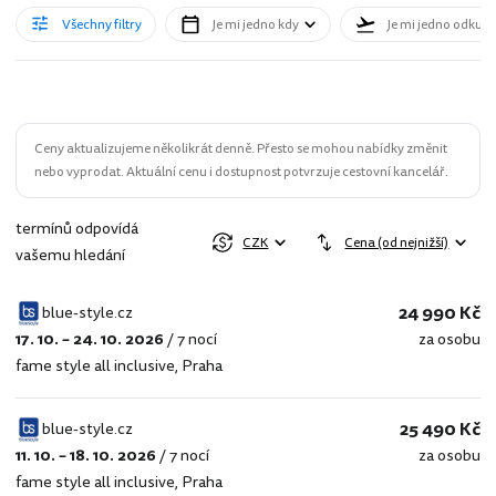
Všechny filtry
Je mi jedno kdy
Je mi jedno odkud
Ceny aktualizujeme několikrát denně. Přesto se mohou nabídky změnit
nebo vyprodat. Aktuální cenu i dostupnost potvrzuje cestovní kancelář.
termínů odpovídá
CZK
Cena (od nejnižší)
vašemu hledání
24 990 Kč
blue-style.cz
17. 10. – 24. 10. 2026
/
7 nocí
za osobu
blue-
fame style all inclusive
,
Praha
style.cz
25 490 Kč
blue-style.cz
11. 10. – 18. 10. 2026
/
7 nocí
za osobu
blue-
fame style all inclusive
,
Praha
style.cz