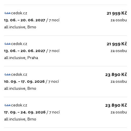
21 959 Kč
cedok.cz
13. 06. – 20. 06. 2027
/
7 nocí
za osobu
cedok.cz
all inclusive
,
Brno
21 959 Kč
cedok.cz
13. 06. – 20. 06. 2027
/
7 nocí
za osobu
cedok.cz
all inclusive
,
Praha
23 890 Kč
cedok.cz
10. 09. – 17. 09. 2026
/
7 nocí
za osobu
cedok.cz
all inclusive
,
Brno
23 890 Kč
cedok.cz
17. 09. – 24. 09. 2026
/
7 nocí
za osobu
cedok.cz
all inclusive
,
Brno