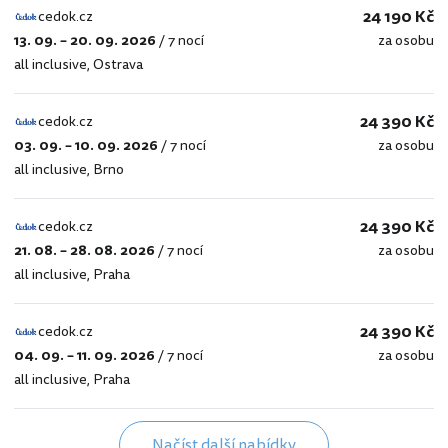
24 190 Kč
cedok.cz
13. 09. – 20. 09. 2026
/
7 nocí
za osobu
cedok.cz
all inclusive
,
Ostrava
24 390 Kč
cedok.cz
03. 09. – 10. 09. 2026
/
7 nocí
za osobu
cedok.cz
all inclusive
,
Brno
24 390 Kč
cedok.cz
21. 08. – 28. 08. 2026
/
7 nocí
za osobu
cedok.cz
all inclusive
,
Praha
24 390 Kč
cedok.cz
04. 09. – 11. 09. 2026
/
7 nocí
za osobu
cedok.cz
all inclusive
,
Praha
Načíst další nabídky