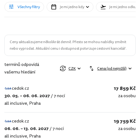
Všechny filtry
Je mi jedno kdy
Je mi jedno odkud
Ceny aktualizujeme několikrát denně. Přesto se mohou nabídky změnit
nebo vyprodat. Aktuální cenu i dostupnost potvrzuje cestovní kancelář.
termínů odpovídá
CZK
Cena (od nejnižší)
vašemu hledání
17 859 Kč
cedok.cz
30. 05. – 06. 06. 2027
/
7 nocí
za osobu
cedok.cz
all inclusive
,
Praha
19 759 Kč
cedok.cz
06. 06. – 13. 06. 2027
/
7 nocí
za osobu
cedok.cz
all inclusive
,
Praha