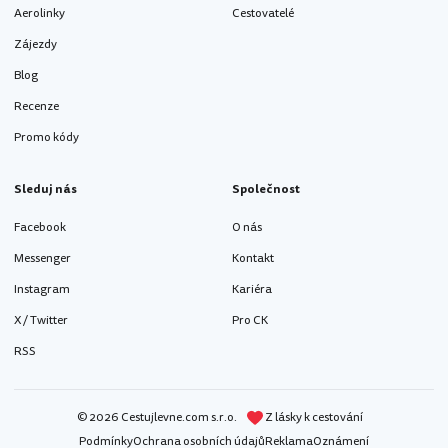
Aerolinky
Cestovatelé
Zájezdy
Blog
Recenze
Promo kódy
Sleduj nás
Společnost
Facebook
O nás
Messenger
Kontakt
Instagram
Kariéra
X / Twitter
Pro CK
RSS
© 2026 Cestujlevne.com s.r.o.
Z lásky k cestování
Podmínky
Ochrana osobních údajů
Reklama
Oznámení