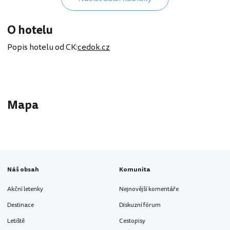
O hotelu
Popis hotelu od CK:
cedok.cz
Mapa
Náš obsah
Komunita
Akční letenky
Nejnovější komentáře
Destinace
Diskuzní fórum
Letiště
Cestopisy