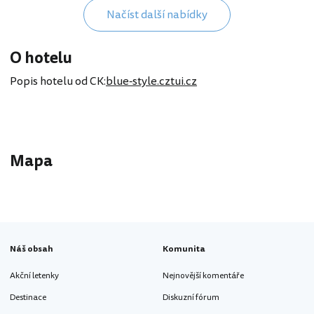
Načíst další nabídky
O hotelu
Popis hotelu od CK:
blue-style.cz
tui.cz
Mapa
EUR
Náš obsah
Komunita
Akční letenky
Nejnovější komentáře
Destinace
Diskuzní fórum