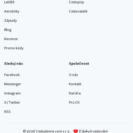
Letiště
Cestopisy
Aerolinky
Cestovatelé
Zájezdy
Blog
Recenze
Promo kódy
Sleduj nás
Společnost
Facebook
O nás
Messenger
Kontakt
Instagram
Kariéra
X / Twitter
Pro CK
RSS
© 2026 Cestujlevne.com s.r.o.
Z lásky k cestování