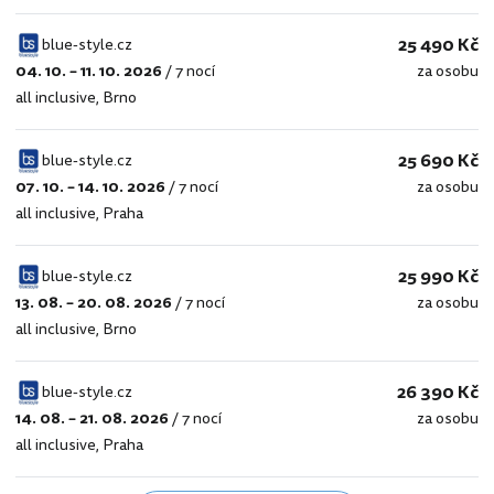
25 490 Kč
blue-style.cz
04. 10. – 11. 10. 2026
/
7 nocí
za osobu
blue-
all inclusive
,
Brno
style.cz
25 690 Kč
blue-style.cz
07. 10. – 14. 10. 2026
/
7 nocí
za osobu
blue-
all inclusive
,
Praha
style.cz
25 990 Kč
blue-style.cz
13. 08. – 20. 08. 2026
/
7 nocí
za osobu
blue-
all inclusive
,
Brno
style.cz
26 390 Kč
blue-style.cz
14. 08. – 21. 08. 2026
/
7 nocí
za osobu
blue-
all inclusive
,
Praha
style.cz