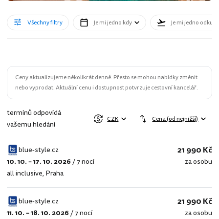
Všechny filtry
Je mi jedno kdy
Je mi jedno odkud
Ceny aktualizujeme několikrát denně. Přesto se mohou nabídky změnit
nebo vyprodat. Aktuální cenu i dostupnost potvrzuje cestovní kancelář.
termínů odpovídá
CZK
Cena (od nejnižší)
vašemu hledání
21 990 Kč
blue-style.cz
10. 10. – 17. 10. 2026
/
7 nocí
za osobu
blue-
all inclusive
,
Praha
style.cz
21 990 Kč
blue-style.cz
11. 10. – 18. 10. 2026
/
7 nocí
za osobu
blue-