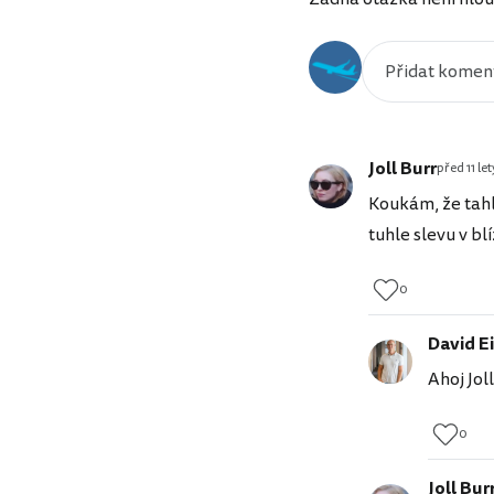
Joll Burr
před 11 let
Koukám, že tahl
tuhle slevu v bl
0
David Ei
Ahoj Jol
0
Joll Bur