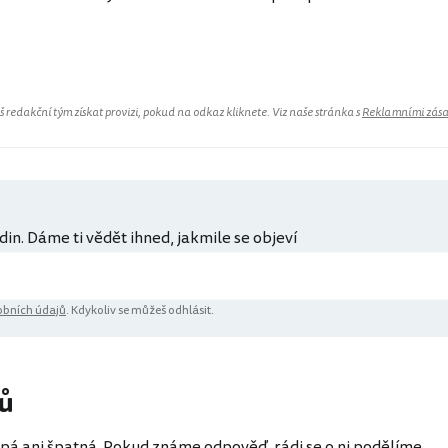
redakční tým získat provizi, pokud na odkaz kliknete. Viz naše stránka s
Reklamními zás
din. Dáme ti vědět ihned, jakmile se objeví
bních údajů
. Kdykoliv se můžeš odhlásit.
ů
pá ani špatná. Pokud známe odpověď, rádi se o ni podělíme.