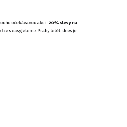
louho očekávanou akci -
20% slevy na
 lze s easyJetem z Prahy letět, dnes je