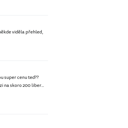
někde viděla přehled,
ou super cenu ted??
i na skoro 200 liber...