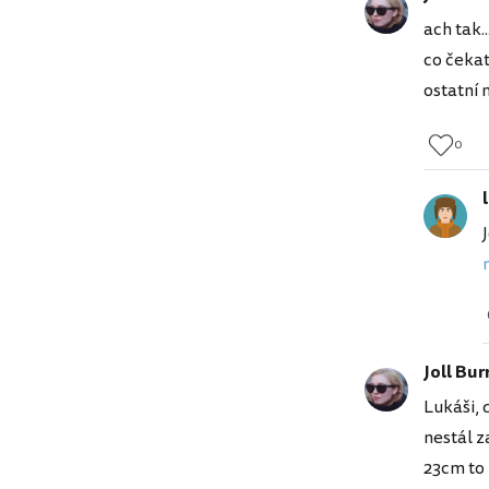
ach tak.
co čekat
ostatní 
0
Joll Bur
Lukáši, 
nestál z
23cm to 