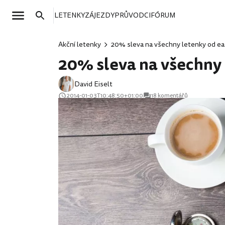
LETENKY
ZÁJEZDY
PRŮVODCI
FÓRUM
Akční letenky
20% sleva na všechny letenky od ea
20% sleva na všechny 
David Eiselt
2014-01-03T10:48:50+01:00
18 komentářů