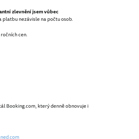
ntní zlevnění jsem vůbec
 platbu nezávisle na počtu osob.
 ročních cen.
tál Booking.com, který denně obnovuje i
ined.com