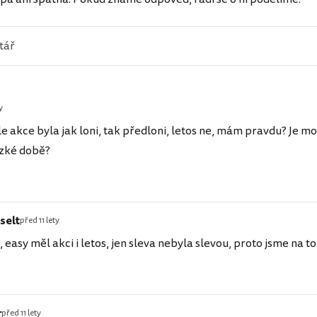
y
e akce byla jak loni, tak předloni, letos ne, mám pravdu? Je 
ízké době?
selt
před 11 lety
l, easy měl akci i letos, jen sleva nebyla slevou, proto jsme na t
r
před 11 lety