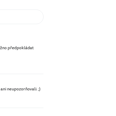
možno předpokládat
o ani neupozorňovali. ;)