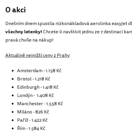
O akci
Dnešním dnem spustila nízkonákladová aerolinka easyJet d
všechny letenky!
Chcete-li navštívit jednu ze 7 destinací kam
pravá chvíle na nákup!
Aktuálně nejnižší ceny z Prahy
:
Amsterdam - 1.158 Kč
Bristol - 1.218 Kč
Edinburgh - 1.418 Kč
Londýn - 1.408 Kč
Manchester - 1.558 Kč
Miláno - 826 Kč
Paříž - 1.422 Kč
Řím - 1.584 Kč