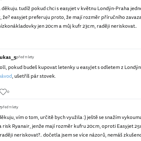
.. děkuju. tudíž pokud chci s easyjet v květnu Londýn-Praha jed
, že? easyjet preferuju proto, že mají rozměr příručního zava
nízkonákladovky jen 20cm a můj kufr 23cm, raději neriskovat..
lukas_5
před 11 lety
Joll, pokud budeš kupovat letenky u easyJet s odletem z Londýna
návod
, ušetříš pár stovek.
0
r
před 11 lety
děkuju, vím o tom, určitě bych využila :) ještě se snažím vykoum
a risk Ryanair, jenže mají rozměr kufru 20cm, oproti Easyjet 2
raději neriskovat?.. dočetla jsem se více názorů, nemáš zkušen