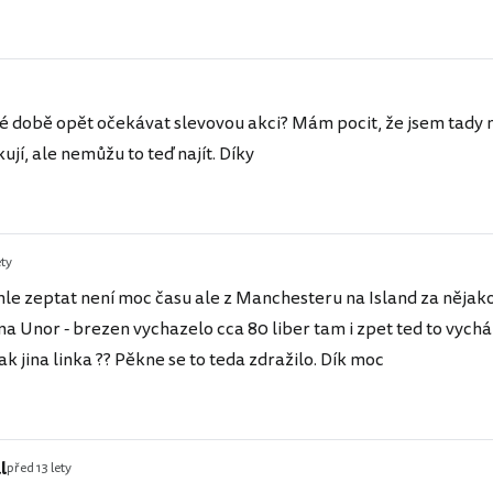
ké době opět očekávat slevovou akci? Mám pocit, že jsem tady 
ují, ale nemůžu to teď najít. Díky
ety
chle zeptat není moc času ale z Manchesteru na Island za nějak
na Unor - brezen vychazelo cca 80 liber tam i zpet ted to vycház
ak jina linka ?? Pěkne se to teda zdražilo. Dík moc
l
před 13 lety