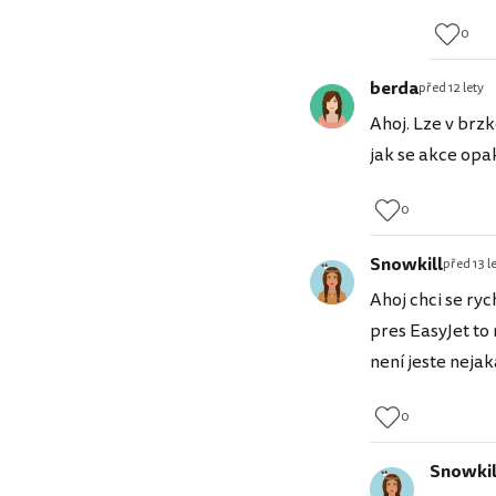
0
berda
před 12 lety
Ahoj. Lze v brz
jak se akce opak
0
Snowkill
před 13 l
Ahoj chci se ry
pres EasyJet to 
není jeste nejak
0
Snowkil