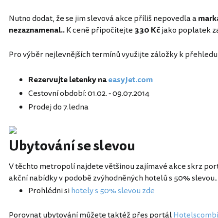
Nutno dodat, že se jim slevová akce příliš nepovedla a
marka
nezaznamenal..
K ceně připočítejte
330 Kč
jako poplatek za
Pro výběr nejlevnějších termínů využijte záložky k přehledu
Rezervujte letenky na
easyJet.com
Cestovní období: 01.02. - 09.07.2014
Prodej do 7.ledna
Ubytování se slevou
V těchto metropolí najdete většinou zajímavé akce skrz por
akční nabídky v podobě zvýhodněných hotelů s 50% slevou..
Prohlédni si
hotely s 50% slevou zde
Porovnat ubytování můžete taktéž přes portál
Hotelscomb