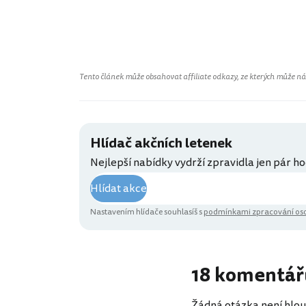
Tento článek může obsahovat affiliate odkazy, ze kterých může náš 
Hlídač akčních letenek
Nejlepší nabídky vydrží zpravidla jen pár ho
Hlídat akce
Nastavením hlídače souhlasíš s
podmínkami zpracování oso
18 komentář
Žádná otázka není hlou