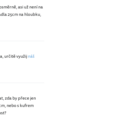
nosměrně, asi už není na
zadla 25cm na hloubku,
, určitě využij
náš
at, zda by přece jen
5cm, nebo s kufrem
ost?