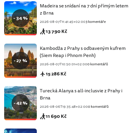
Madeira se snídaní na 7 dní přímým letem
z Brna
- 34 %
2026-08-07T11:41:45+02:00
3 komentáře
13 790 Kč
Kambodža z Prahy s odbaveným kufrem
(Siem Reap i Phnom Penh)
- 27 %
2026-08-07T10:50:01+02:00
0 komentářů
15 286 Kč
Turecká Alanya s all-inclusvie z Prahy i
Brna
- 42 %
2026-08-06T19:35:48+02:00
0 komentářů
11 690 Kč