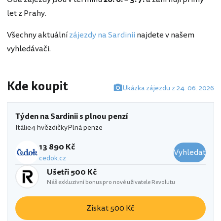
let z Prahy.
Všechny aktuální
zájezdy na Sardinii
najdete v našem
vyhledávači.
Kde koupit
Ukázka zájezdu z 24. 06. 2026
Týden na Sardinii s plnou penzí
Itálie
4 hvězdičky
Plná penze
13 890 Kč
Vyhledat
cedok.cz
Ušetři 500 Kč
Náš exkluzivní bonus pro nové uživatele Revolutu
Získat 500 Kč