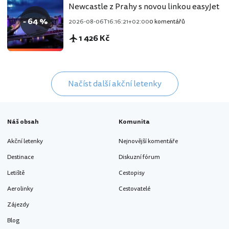
Newcastle z Prahy s novou linkou easyJet
- 64 %
2026-08-06T16:16:21+02:00
0 komentářů
1 426 Kč
Načíst další akční letenky
Náš obsah
Komunita
Akční letenky
Nejnovější komentáře
Destinace
Diskuzní fórum
Letiště
Cestopisy
Aerolinky
Cestovatelé
Zájezdy
Blog