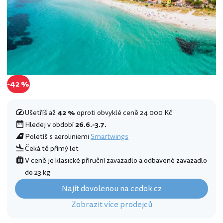
-42 %
Ušetříš až
42 %
oproti obvyklé ceně 24 000 Kč
Hledej v období
26.6.-3.7.
Poletíš s aeroliniemi
Smartwings
Čeká tě přímý let
V ceně je klasické příruční zavazadlo a odbavené zavazadlo
do 23 kg
Najít dovolenou na cedok.cz
Zobrazit více prodejců