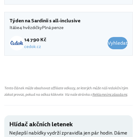
Týden na Sardinii s all-inclusive
Itálie
4 hvězdičky
Plná penze
14 790 Kč
Vyhledat
cedok.cz
Tento článek může obsahovat affiliate odkazy, ze kterých může náš redakční tým
získat provizi, pokud na odkaz kliknete. Viz naše stránka s
Reklamními zásadami
.
Hlídač akčních letenek
Nejlepší nabídky vydrží zpravidla jen pár hodin. Dáme