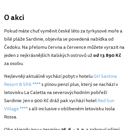
O akci
Pokud máte chuť vyměnit české léto za tyrkysové moře a
bílé pláže Sardinie, objevila se povedená nabídka od
Čedoku. Na přelomu června a července můžete vyrazit na
jeden z nejkrásnějších italských ostrovů už
od 13 890 Kč
za osobu.
Nejlevněji aktuálně vychází pobyt v hotelu
GH Santina
Resort & SPA ****
s plnou penzí plus, který se nachází v
letovisku La Caletta na severovýchodním pobřeží
Sardinie. Jen o 900 Kč dráž pak vychází hotel
Red Sun
Village ****
s all-inclusive v oblíbeném letovisku Isola
Rossa.
Oba zájezdy jsou v termínu
26. 6. – 3. 7.
a zahrnují přímý