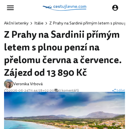
Akční letenky
Itálie
Z Prahy na Sardinii přímým letem s plnou pe
Z Prahy na Sardinii přímým
letem s plnou penzí na
přelomu června a července.
Zájezd od 13 890 Kč
Veronika Vrbová
2026-06-24T11:44:58+02:00
0 komentářů
Sdílet