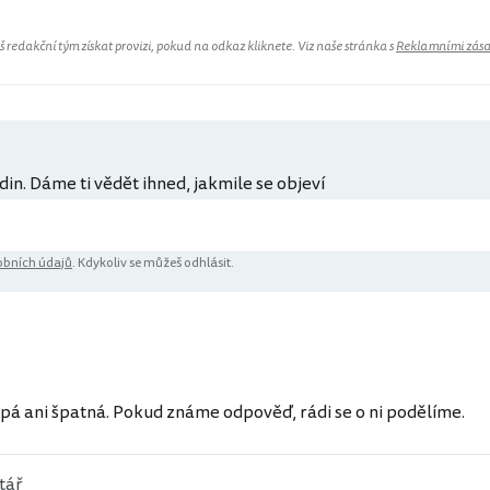
redakční tým získat provizi, pokud na odkaz kliknete. Viz naše stránka s
Reklamními zás
din. Dáme ti vědět ihned, jakmile se objeví
bních údajů
. Kdykoliv se můžeš odhlásit.
ů
pá ani špatná. Pokud známe odpověď, rádi se o ni podělíme.