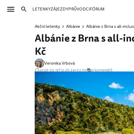
LETENKY
ZÁJEZDY
PRŮVODCI
FÓRUM
Akční letenky
Albánie
Albánie z Brna s all-incl
Albánie z Brna s all-i
Kč
Veronika Vrbová
2026-05-19T12:26:24+02:00
0 komentářů