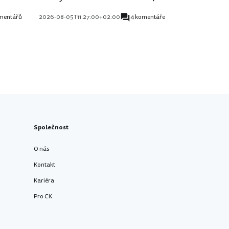
mentářů
2026-08-05T11:27:00+02:00
4 komentáře
Společnost
O nás
Kontakt
Kariéra
Pro CK