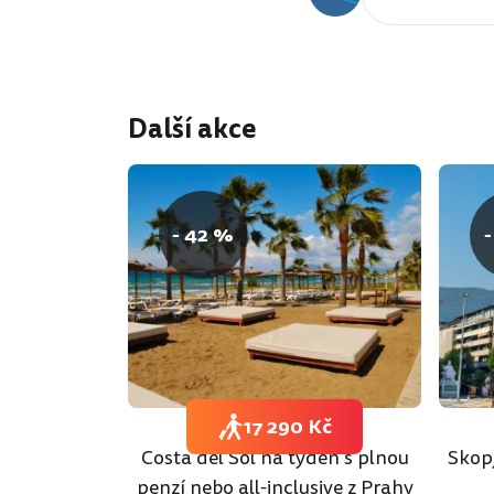
Další akce
- 42 %
-
17 290 Kč
Costa del Sol na týden s plnou
Skopj
penzí nebo all-inclusive z Prahy