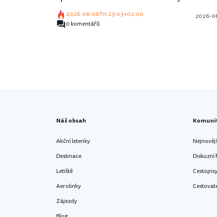
2026-08-06T11:23:03+02:00
2026-0
0 komentářů
Náš obsah
Komuni
Akční letenky
Nejnověj
Destinace
Diskuzní
Letiště
Cestopis
Aerolinky
Cestovat
Zájezdy
Blog