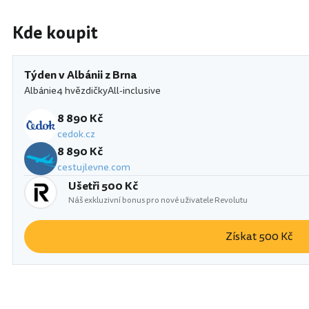
Kde koupit
Týden v Albánii z Brna
Albánie
4 hvězdičky
All-inclusive
8 890 Kč
cedok.cz
8 890 Kč
cestujlevne.com
Ušetři 500 Kč
Náš exkluzivní bonus pro nové uživatele Revolutu
Získat 500 Kč