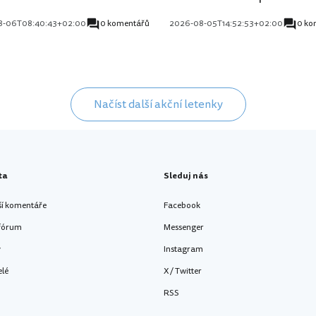
8-06T08:40:43+02:00
0 komentářů
2026-08-05T14:52:53+02:00
0 ko
Načíst další akční letenky
ta
Sleduj nás
ší komentáře
Facebook
 fórum
Messenger
y
Instagram
elé
X / Twitter
RSS