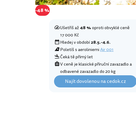
-48 %
Ušetříš až
48 %
oproti obvyklé ceně
17 000 Kč
Hledej v období
28.5.-4.6.
Poletíš s aeroliniemi
Air 001
Čeká tě přímý let
V ceně je klasické příruční zavazadlo a
odbavené zavazadlo do 20 kg
Najít dovolenou na cedok.cz