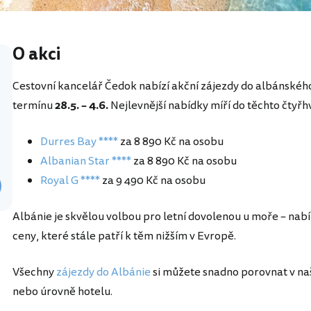
O akci
Cestovní kancelář Čedok nabízí akční zájezdy do albánského
termínu
28.5. – 4.6.
Nejlevnější nabídky míří do těchto čtyřhv
Durres Bay ****
za 8 890 Kč na osobu
Albanian Star ****
za 8 890 Kč na osobu
Royal G ****
za 9 490 Kč na osobu
Albánie je skvělou volbou pro letní dovolenou u moře – nab
ceny, které stále patří k těm nižším v Evropě.
Všechny
zájezdy do Albánie
si můžete snadno porovnat v na
nebo úrovně hotelu.