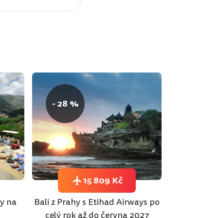
- 28 %
15 809 Kč
hy na
Bali z Prahy s Etihad Airways po
celý rok až do června 2027