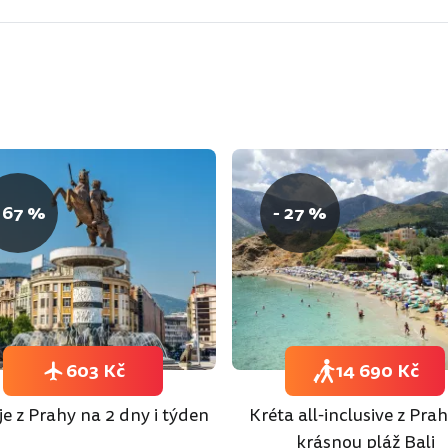
 67 %
- 27 %
603 Kč
14 690 Kč
e z Prahy na 2 dny i týden
Kréta all-inclusive z Pra
krásnou pláž Bali