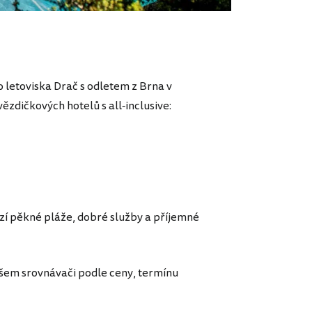
 letoviska Drač s odletem z Brna v
ězdičkových hotelů s all-inclusive:
ízí pěkné pláže, dobré služby a příjemné
šem srovnávači podle ceny, termínu