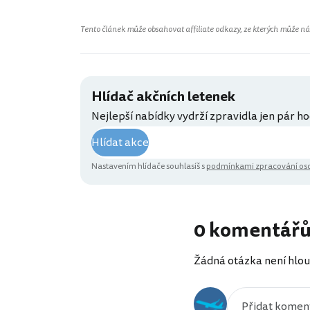
Tento článek může obsahovat affiliate odkazy, ze kterých může náš 
Hlídač akčních letenek
Nejlepší nabídky vydrží zpravidla jen pár ho
Hlídat akce
Nastavením hlídače souhlasíš s
podmínkami zpracování oso
0 komentář
Žádná otázka není hlou