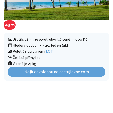
-43 %
Ušetříš až
43 %
oproti obvyklé ceně 35 000 Kč
Hledej v období
17. - 25. leden (aj.)
Poletíš s aeroliniemi
LOT
Čeká tě přímý let
V ceně je 23 kg
Najít dovolenou na cestujlevne.com