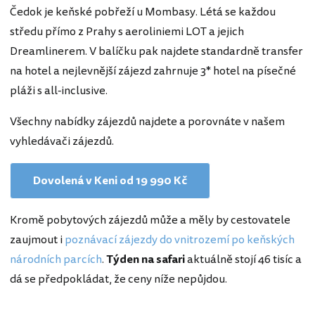
Čedok je keňské pobřeží u Mombasy. Létá se každou
středu přímo z Prahy s aeroliniemi LOT a jejich
Dreamlinerem. V balíčku pak najdete standardně transfer
na hotel a nejlevnější zájezd zahrnuje 3* hotel na písečné
pláži s all-inclusive.
Všechny nabídky zájezdů najdete a porovnáte v našem
vyhledávači zájezdů.
Dovolená v Keni od 19 990 Kč
Kromě pobytových zájezdů může a měly by cestovatele
zaujmout i
poznávací zájezdy do vnitrozemí po keňských
národních parcích
.
Týden na safari
aktuálně stojí 46 tisíc a
dá se předpokládat, že ceny níže nepůjdou.