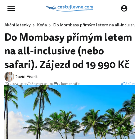
Akční letenky
Keňa
Do Mombasy přímým letem na all-inclusive (
Do Mombasy přímým letem
na all-inclusive (nebo
safari). Zájezd od 19 990 Kč
David Eiselt
2024-01-15T18:17:17+01:00
2 komentáře
Sdílet