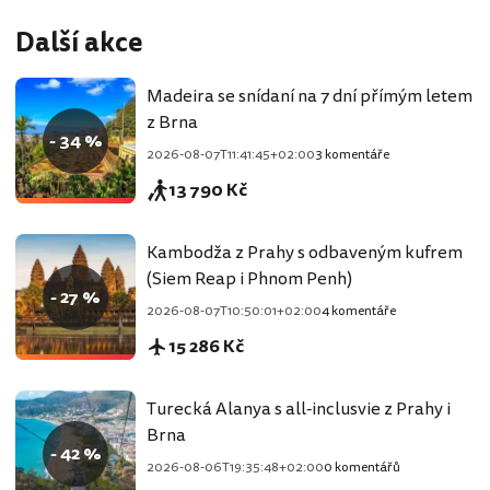
Další akce
Madeira se snídaní na 7 dní přímým letem
z Brna
- 34 %
2026-08-07T11:41:45+02:00
3 komentáře
13 790 Kč
Kambodža z Prahy s odbaveným kufrem
(Siem Reap i Phnom Penh)
- 27 %
2026-08-07T10:50:01+02:00
4 komentáře
15 286 Kč
Turecká Alanya s all-inclusvie z Prahy i
Brna
- 42 %
2026-08-06T19:35:48+02:00
0 komentářů