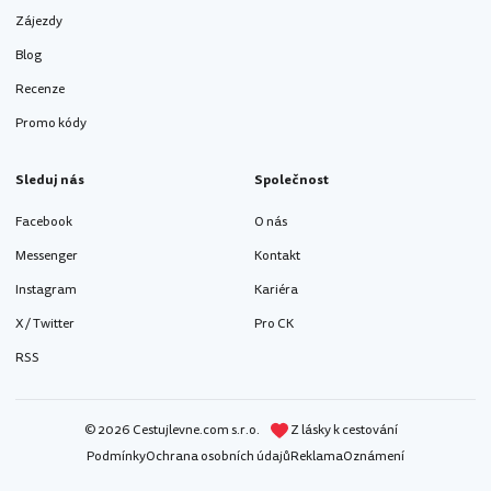
Zájezdy
Blog
Recenze
Promo kódy
Sleduj nás
Společnost
Facebook
O nás
Messenger
Kontakt
Instagram
Kariéra
X / Twitter
Pro CK
RSS
© 2026 Cestujlevne.com s.r.o.
Z lásky k cestování
Podmínky
Ochrana osobních údajů
Reklama
Oznámení