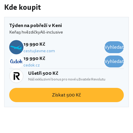
Kde koupit
Týden na pobřeží v Keni
Keňa
3 hvězdičky
All-inclusive
19 990 Kč
Vyhledat
cestujlevne.com
19 990 Kč
Vyhledat
cedok.cz
Ušetři 500 Kč
Náš exkluzivní bonus pro nové uživatele Revolutu
Získat 500 Kč