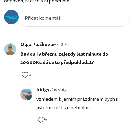
odpověď, rádi se o ni podělíme.
Olga Pleškova
před 3 lety
Budou i v březnu zajezdy last minute do
20000Kc dá se to předpokládat?
0
fridgy
před 3 lety
vzhledem k jarním prázdninám bych s
jistotou řekl, že nebudou.
0