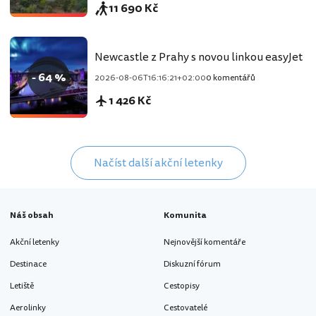
11 690 Kč
Newcastle z Prahy s novou linkou easyJet
- 64 %
2026-08-06T16:16:21+02:00
0 komentářů
1 426 Kč
Načíst další akční letenky
Náš obsah
Komunita
Akční letenky
Nejnovější komentáře
Destinace
Diskuzní fórum
Letiště
Cestopisy
Aerolinky
Cestovatelé