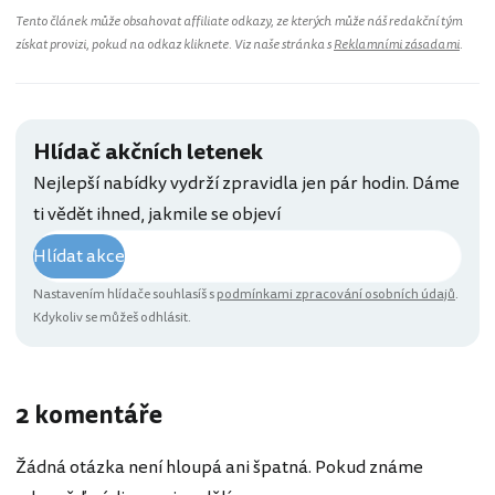
Tento článek může obsahovat affiliate odkazy, ze kterých může náš redakční tým
získat provizi, pokud na odkaz kliknete. Viz naše stránka s
Reklamními zásadami
.
Hlídač akčních letenek
Nejlepší nabídky vydrží zpravidla jen pár hodin. Dáme
ti vědět ihned, jakmile se objeví
Hlídat akce
Nastavením hlídače souhlasíš s
podmínkami zpracování osobních údajů
.
Kdykoliv se můžeš odhlásit.
2 komentáře
Žádná otázka není hloupá ani špatná. Pokud známe