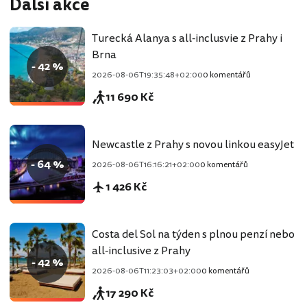
Další akce
Turecká Alanya s all-inclusvie z Prahy i
Brna
- 42 %
2026-08-06T19:35:48+02:00
0 komentářů
11 690 Kč
Newcastle z Prahy s novou linkou easyJet
- 64 %
2026-08-06T16:16:21+02:00
0 komentářů
1 426 Kč
Costa del Sol na týden s plnou penzí nebo
all-inclusive z Prahy
- 42 %
2026-08-06T11:23:03+02:00
0 komentářů
17 290 Kč