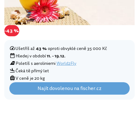
-43 %
Ušetříš až
43 %
oproti obvyklé ceně 35 000 Kč
Hledej v období
11. - 19.12.
Poletíš s aeroliniemi
World2Fly
Čeká tě přímý let
V ceně je 20 kg
Najít dovolenou na fischer.cz