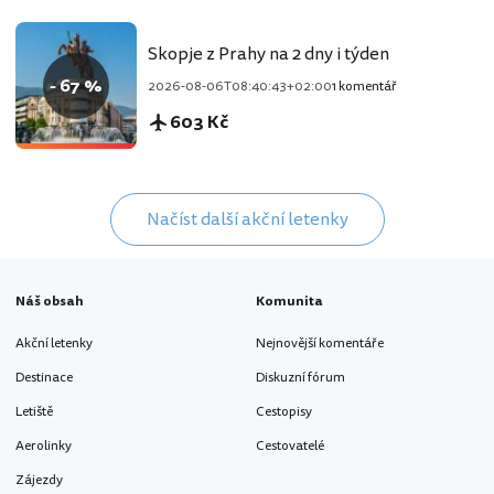
Skopje z Prahy na 2 dny i týden
- 67 %
2026-08-06T08:40:43+02:00
1 komentář
603 Kč
Načíst další akční letenky
Náš obsah
Komunita
Akční letenky
Nejnovější komentáře
Destinace
Diskuzní fórum
Letiště
Cestopisy
Aerolinky
Cestovatelé
Zájezdy