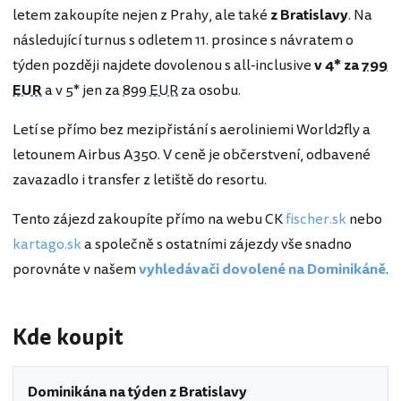
letem zakoupíte nejen z Prahy, ale také
z Bratislavy
. Na
následující turnus s odletem 11. prosince s návratem o
týden později najdete dovolenou s all-inclusive
v 4* za
799
EUR
a v 5* jen za
899 EUR
za osobu.
Letí se přímo bez mezipřistání s aeroliniemi World2fly a
letounem Airbus A350. V ceně je občerstvení, odbavené
zavazadlo i transfer z letiště do resortu.
Tento zájezd zakoupíte přímo na webu CK
fischer.sk
nebo
kartago.sk
a společně s ostatními zájezdy vše snadno
porovnáte v našem
vyhledávači dovolené na Dominikáně
.
Kde koupit
Dominikána na týden z Bratislavy