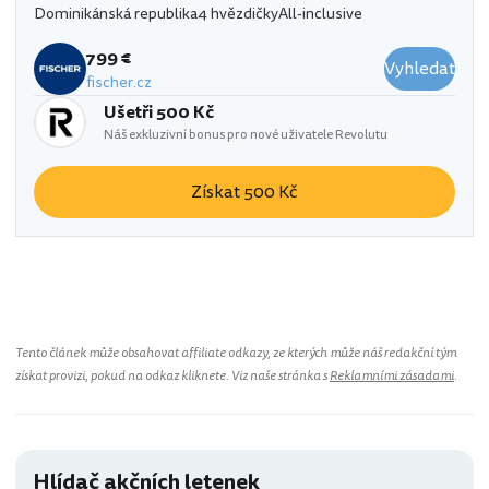
Dominikánská republika
4 hvězdičky
All-inclusive
799 €
Vyhledat
fischer.cz
Ušetři 500 Kč
Náš exkluzivní bonus pro nové uživatele Revolutu
Získat 500 Kč
Tento článek může obsahovat affiliate odkazy, ze kterých může náš redakční tým
získat provizi, pokud na odkaz kliknete. Viz naše stránka s
Reklamními zásadami
.
Hlídač akčních letenek