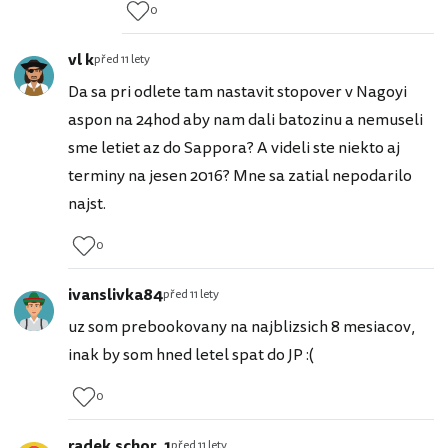
0
vl k
před 11 lety
Da sa pri odlete tam nastavit stopover v Nagoyi
aspon na 24hod aby nam dali batozinu a nemuseli
sme letiet az do Sappora? A videli ste niekto aj
terminy na jesen 2016? Mne sa zatial nepodarilo
najst.
0
ivanslivka84
před 11 lety
uz som prebookovany na najblizsich 8 mesiacov,
inak by som hned letel spat do JP :(
0
radek.schor_1
před 11 lety