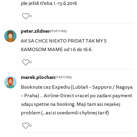
jde ještě třeba 1.-15.6.2016
0
peter.zildner
před 11 lety
AK SA CHCE NIEKTO PRIDAT TAK MY S
KAMOSOM MAME od 1.6 do 16.6.
0
marek.plochan
před 11 lety
Booknute cez Expediu (Lublaň – Sapporo / Nagoya
– Praha) ... Airline-Direct vracel po zadani payment
udaju spetne na booking. Maji tam asi nejakej
problem (...asi si uvedomili chybnej tarif)
0