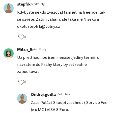
stepfrk
před 11 lety
Kdybyste někdo zvažoval tam jet na freeride, tak
se ozvěte. Zatím váhám, ale láká mě Niseko a
okolí. stepfrk@volny.cz
0
Milan_8
před 11 lety
Uz pred hodinou jsem nenasel jediny termin s
navratem do Prahy ktery by sel realne
zabookovat.
0
Ondrej.godla
před 11 lety
Zase Poláci. Skoupi vsechno :-( Service Fee
je u MC i VISA 8 Euro.