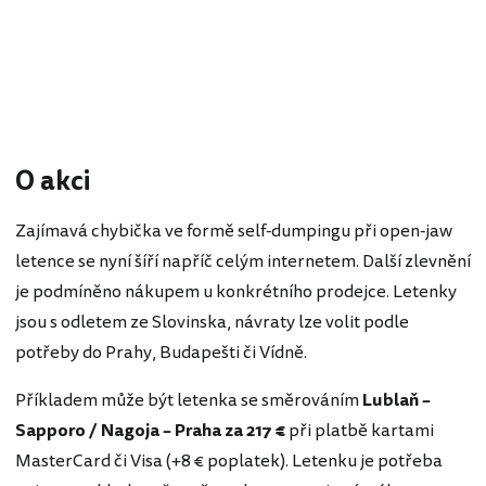
O akci
Zajímavá chybička ve formě self-dumpingu při open-jaw
letence se nyní šíří napříč celým internetem. Další zlevnění
je podmíněno nákupem u konkrétního prodejce. Letenky
jsou s odletem ze Slovinska, návraty lze volit podle
potřeby do Prahy, Budapešti či Vídně.
Příkladem může být letenka se směrováním
Lublaň –
Sapporo / Nagoja – Praha za 217 €
při platbě kartami
MasterCard či Visa (+8 € poplatek). Letenku je potřeba