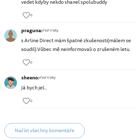
vedet kdyby nekdo shanel spolubuddy
0
praguna
před 11 lety
s Arline Direct mám špatné zkušenosti(málem se
soudil).Vůbec mě neinformovali o zrušeném letu.
0
sheeno
před 11 lety
Já bych jel...
0
Načíst všechny komentáře