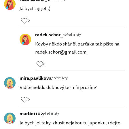
Já bych aji jel. :)
0
radek.schor_1
před 11 lety
Kdyby někdo sháněl parťáka tak pište na
radek.schor@gmail.com
0
mira.pavlikova
před 11 lety
Vidíte někdo dubnový termín prosím?
0
martin1102
před 11 lety
Ja bych jel taky .zkusit nejakou tu japonku ;) dejte