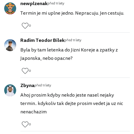
newplzenak
před 11 lety
Termin je mi uplne jedno. Nepracuju. Jen cestuju.
0
Radim Teodor Bílek
před 11 lety
Byla by tam letenka do Jizni Koreje a zpatky z
Japonska, nebo opacne?
0
Zbyna
před 11 lety
Ahoj prosim kdyby nekdo jeste nasel nejaky
termin.. kdykoliv tak dejte prosim vedet ja uz nic
nenachazim
0