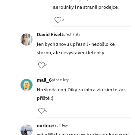
aerolinky i na straně prodejce.
0
David Eiselt
před 11 lety
Jen bych znovu upřesnil - nedošlo ke
stornu, ale nevystavení letenky.
0
mail_6
před 11 lety
No škoda no :( Díky za info a zkusím to zas
příště ;)
0
norbic
před 11 lety