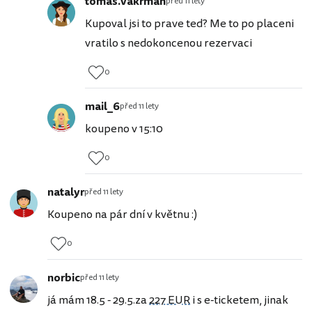
tomas.vakrman
před 11 lety
Kupoval jsi to prave ted? Me to po placeni
vratilo s nedokoncenou rezervaci
0
mail_6
před 11 lety
koupeno v 15:10
0
natalyr
před 11 lety
Koupeno na pár dní v květnu :)
0
norbic
před 11 lety
já mám 18.5 - 29.5.za
227 EUR
i s e-ticketem, jinak