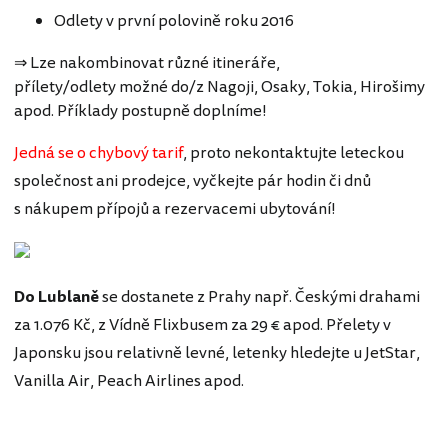
Odlety v první polovině roku 2016
⇒ Lze nakombinovat různé itineráře,
přílety/odlety možné do/z Nagoji, Osaky, Tokia, Hirošimy
apod. Příklady postupně doplníme!
Jedná se o chybový tarif
, proto nekontaktujte leteckou
společnost ani prodejce, vyčkejte pár hodin či dnů
s nákupem přípojů a rezervacemi ubytování!
Do Lublaně
se dostanete z Prahy např. Českými drahami
za 1.076 Kč, z Vídně Flixbusem za 29 € apod. Přelety v
Japonsku jsou relativně levné, letenky hledejte u JetStar,
Vanilla Air, Peach Airlines apod.
Japonsko