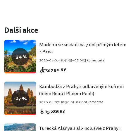
Další akce
Madeira se snídaní na 7 dní přímým letem
z Brna
- 34 %
2026-08-07T11:41:45+02:00
3 komentáře
13 790 Kč
Kambodža z Prahy s odbaveným kufrem
(Siem Reap i Phnom Penh)
- 27 %
2026-08-07T10:50:01+02:00
1 komentář
15 286 Kč
Turecká Alanya s all-inclusvie z Prahy i