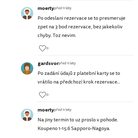
moerty
před 11 lety
Po odeslani rezervace se to presmeruje
zpet na 3 bod rezervace, bez jakekoliv
chyby. Toz nevim.
0
gardsvor
před 11 lety
Po zadání údajů z platební karty se to
vrátilo na předchozí krok rezervace...
0
moerty
před 11 lety
Na jiny termin to uz proslo v pohode.
Koupeno 1-15.6 Sapporo-Nagoya.