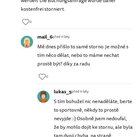
werden. Die Buchungsanfrage wurde daher
kostenfrei storniert.
0
mail_6
před 11 lety
Mě dnes přišlo to samé storno. Je možné s
tím něco dělat, nebo to máme nechat
prostě být? díky za radu
0
lukas_5
před 11 lety
S tím bohužel nic nenaděláte, berte
to sportovně, někdy to prostě
nevyjde :-) Osobně jsem nedoufal,
že by mohlo dojít ke stornu, ale byla
tam dvojí chyba, na straně