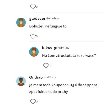
0
gardsvor
před 11 lety
Bohužel, nefunguje to.
0
lukas_5
před 11 lety
Na čem ztroskotala rezervace?
0
Ondrab
před 11 lety
Ja mam teda koupeno 1.-15.6 do sappora,
zpet fukuoka do prahy.
0