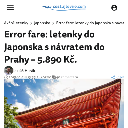
Akční letenky
Japonsko
Error fare: letenky do Japonska s návrat
Error fare: letenky do
Japonska s návratem do
Prahy – 5.890 Kč.
Lukáš Horák
2015-10-28T13:35:28+01:00
40 komentářů
Sdílet