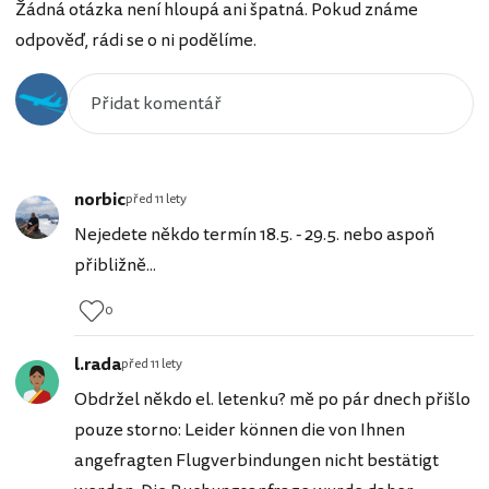
Žádná otázka není hloupá ani špatná. Pokud známe
odpověď, rádi se o ni podělíme.
norbic
před 11 lety
Nejedete někdo termín 18.5. - 29.5. nebo aspoň
přibližně...
0
l.rada
před 11 lety
Obdržel někdo el. letenku? mě po pár dnech přišlo
pouze storno: Leider können die von Ihnen
angefragten Flugverbindungen nicht bestätigt