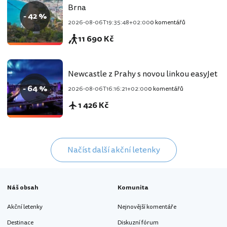
Brna
- 42 %
2026-08-06T19:35:48+02:00
0 komentářů
11 690 Kč
Newcastle z Prahy s novou linkou easyJet
- 64 %
2026-08-06T16:16:21+02:00
0 komentářů
1 426 Kč
Načíst další akční letenky
Náš obsah
Komunita
Akční letenky
Nejnovější komentáře
Destinace
Diskuzní fórum