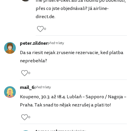
mě přišel e-tiket asi za hodinu po booknutí,
přes co jste objednávali? Já airline-
direct.de.
0
peter.zildner
před 11 lety
Da sa riesit nejak zrusenie rezervacie, ked platba
neprebehla?
0
mail_6
před 11 lety
Koupeno, 30.3. až 18.4. Lublaň – Sapporo / Nagoja –
Praha. Tak snad to nějak nezrušej a plati to!
0