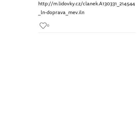
http://m.lidovky.cz/clanek.A130331_214544
_ln-doprava_mev.iln
0