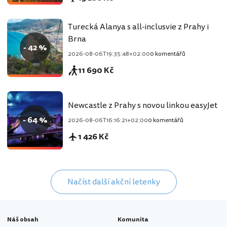
Turecká Alanya s all-inclusvie z Prahy i
Brna
- 42 %
2026-08-06T19:35:48+02:00
0 komentářů
11 690 Kč
Newcastle z Prahy s novou linkou easyJet
- 64 %
2026-08-06T16:16:21+02:00
0 komentářů
1 426 Kč
Načíst další akční letenky
Náš obsah
Komunita