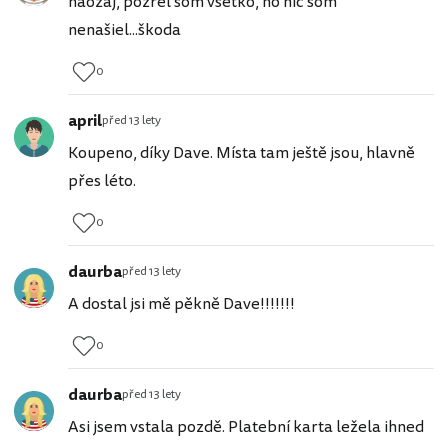
naozaj, pozrel som všetko, no nič som
nenašiel...škoda
0
april
před 13 lety
Koupeno, díky Dave. Místa tam ještě jsou, hlavně
přes léto.
0
daurba
před 13 lety
A dostal jsi mě pěkně Dave!!!!!!!
0
daurba
před 13 lety
Asi jsem vstala pozdě. Platební karta ležela ihned