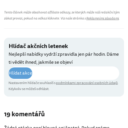
Tento článek může obsahovat affiliate odkazy, ze kterých může náš redakční tým
získat provizi, pokud na odkaz kliknete. Viz naše stránka s
Reklamními zásadami
.
Hlídač akčních letenek
Nejlepší nabídky vydrží zpravidla jen pár hodin. Dáme
ti vědět ihned, jakmile se objeví
Hlídat akce
Nastavením hlídače souhlasíš s
podmínkami zpracování osobních údajů
.
Kdykoliv se můžeš odhlásit.
19 komentářů
Žádná otázka není hloupá ani špatná. Pokud známe