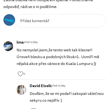
odpověď, rádi se o ni podělíme.
lma
před 13 lety
No nemyslel jsem,že tento web tak klesne!!
Úroveň blesku a podobných škvárů... Usmíří mě
nějaká akce přes vánoce do Kuala Lumpuru ))
0
David Eiselt
před 13 lety
Doufám, že se mi podaří zakopat válečnou
sekyru co nejdřív :)