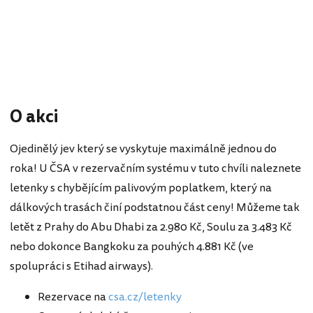
O akci
Ojedinělý jev který se vyskytuje maximálně jednou do
roka! U ČSA v rezervačním systému v tuto chvíli naleznete
letenky s chybějícím palivovým poplatkem, který na
dálkových trasách činí podstatnou část ceny! Můžeme tak
letět z Prahy do Abu Dhabi za 2.980 Kč, Soulu za 3.483 Kč
nebo dokonce Bangkoku za pouhých 4.881 Kč (ve
spolupráci s Etihad airways).
Rezervace na
csa.cz/letenky