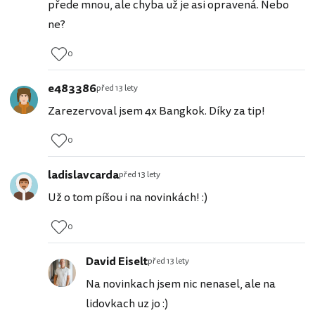
přede mnou, ale chyba už je asi opravená. Nebo
ne?
0
e483386
před 13 lety
Zarezervoval jsem 4x Bangkok. Díky za tip!
0
ladislavcarda
před 13 lety
Už o tom píšou i na novinkách! :)
0
David Eiselt
před 13 lety
Na novinkach jsem nic nenasel, ale na
lidovkach uz jo :)