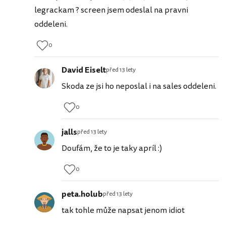
legrackam ? screen jsem odeslal na pravni
oddeleni.
0
David Eiselt
před 13 lety
Skoda ze jsi ho neposlal i na sales oddeleni.
0
jalls
před 13 lety
Doufám, že to je taky apríl :)
0
peta.holub
před 13 lety
tak tohle může napsat jenom idiot