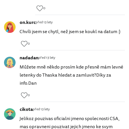
0
on.kurc
před 13 lety
Chvíli jsem se chytl, než jsem se koukl na datum :)
0
nadadan
před 13 lety
Můžete mně někdo prosím kde přesně mám levné
letenky do Thaska hledat a zamluvit?Díky za
info.Dan
0
cikota
před 13 lety
Jelikoz pouzivas oficialni jmeno spolecnosti CSA,
mas opravneni pouzivat jejich jmeno ke svym