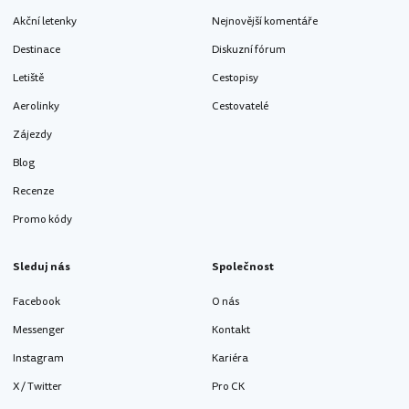
Akční letenky
Nejnovější komentáře
Destinace
Diskuzní fórum
Letiště
Cestopisy
Aerolinky
Cestovatelé
Zájezdy
Blog
Recenze
Promo kódy
Sleduj nás
Společnost
Facebook
O nás
Messenger
Kontakt
Instagram
Kariéra
X / Twitter
Pro CK