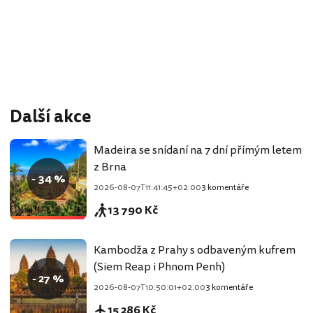
Další akce
Madeira se snídaní na 7 dní přímým letem
z Brna
- 34 %
2026-08-07T11:41:45+02:00
3 komentáře
13 790 Kč
Kambodža z Prahy s odbaveným kufrem
(Siem Reap i Phnom Penh)
- 27 %
2026-08-07T10:50:01+02:00
3 komentáře
15 286 Kč