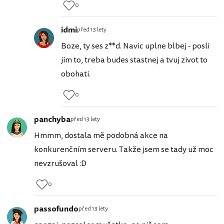
0
idmi
před 13 lety
Boze, ty ses z**d. Navic uplne blbej - posli
jim to, treba budes stastnej a tvuj zivot to
obohati.
0
panchyba
před 13 lety
Hmmm, dostala mě podobná akce na
konkurenčním serveru. Takže jsem se tady už moc
nevzrušoval :D
0
passofundo
před 13 lety