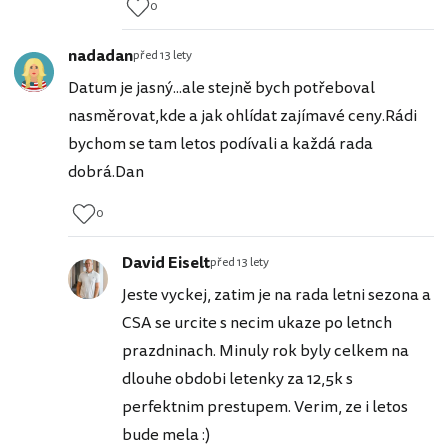
0
nadadan
před 13 lety
Datum je jasný...ale stejně bych potřeboval
nasměrovat,kde a jak ohlídat zajímavé ceny.Rádi
bychom se tam letos podívali a každá rada
dobrá.Dan
0
David Eiselt
před 13 lety
Jeste vyckej, zatim je na rada letni sezona a
CSA se urcite s necim ukaze po letnch
prazdninach. Minuly rok byly celkem na
dlouhe obdobi letenky za 12,5k s
perfektnim prestupem. Verim, ze i letos
bude mela :)