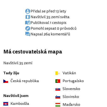
Přidal se před 13 lety
Navštívil 35 zemí světa
Publikoval 1 cestopis
Pomohl sepsat 0 průvodců
Napsal 264 komentářů
Má cestovatelská mapa
Navštívil 35 zemí
Tady žiju
Vatikán
Česká republika
Portugalsko
Slovensko
Navštívil jsem
Slovinsko
Kambodža
Maďarsko