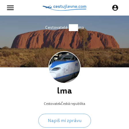
Cestovatelé
lma
lma
Cestovatel
Česká republika
Napiš mi zprávu