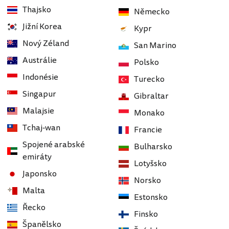
Thajsko
Německo
Jižní Korea
Kypr
Nový Zéland
San Marino
Austrálie
Polsko
Indonésie
Turecko
Singapur
Gibraltar
Malajsie
Monako
Tchaj-wan
Francie
Spojené arabské
Bulharsko
emiráty
Lotyšsko
Japonsko
Norsko
Malta
Estonsko
Řecko
Finsko
Španělsko