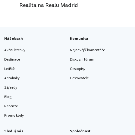
Realita na Realu Madrid
Náš obsah
Komunita
Akční letenky
Nejnovější komentáře
Destinace
Diskuzní fórum
Letiště
Cestopisy
Aerolinky
Cestovatelé
Zájezdy
Blog
Recenze
Promo kódy
Sleduj nás
Společnost