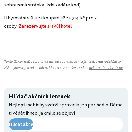
zobrazená stránka, kde zadáte kód)
Ubytování v Riu zakoupíte již za 714 Kč pro 2
osoby.
Zarezervujte si svůj hotel
.
Brazílie
Tento článek může obsahovat affiliate odkazy, ze kterých může náš redakční tým
získat provizi, pokud na odkaz kliknete. Viz naše stránka s
Reklamními zásadami
.
Hlídač akčních letenek
Nejlepší nabídky vydrží zpravidla jen pár hodin. Dáme
ti vědět ihned, jakmile se objeví
Hlídat akce