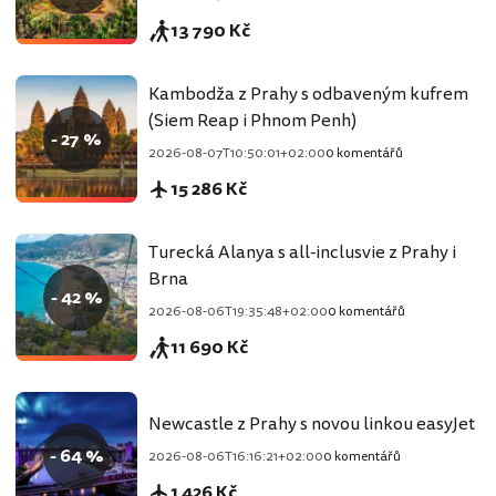
13 790 Kč
Kambodža z Prahy s odbaveným kufrem
(Siem Reap i Phnom Penh)
- 27 %
2026-08-07T10:50:01+02:00
0 komentářů
15 286 Kč
Turecká Alanya s all-inclusvie z Prahy i
Brna
- 42 %
2026-08-06T19:35:48+02:00
0 komentářů
11 690 Kč
Newcastle z Prahy s novou linkou easyJet
- 64 %
2026-08-06T16:16:21+02:00
0 komentářů
1 426 Kč