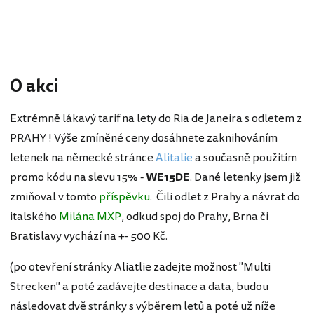
O akci
Extrémně lákavý tarif na lety do Ria de Janeira s odletem z
PRAHY ! Výše zmíněné ceny dosáhnete zaknihováním
letenek na německé stránce
Alitalie
a současně použitím
promo kódu na slevu 15% -
WE15DE
. Dané letenky jsem již
zmiňoval v tomto
příspěvku
. Čili odlet z Prahy a návrat do
italského
Milána MXP
, odkud spoj do Prahy, Brna či
Bratislavy vychází na +- 500 Kč.
(po otevření stránky Aliatlie zadejte možnost "Multi
Strecken" a poté zadávejte destinace a data, budou
následovat dvě stránky s výběrem letů a poté už níže