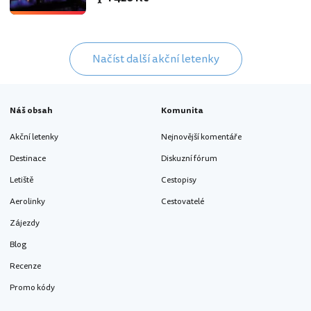
Načíst další akční letenky
Náš obsah
Komunita
Akční letenky
Nejnovější komentáře
Destinace
Diskuzní fórum
Letiště
Cestopisy
Aerolinky
Cestovatelé
Zájezdy
Blog
Recenze
Promo kódy