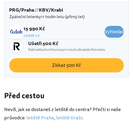
PRG/Praha
KBV/Krabi
Zpáteční letenky
11 hodin letu (přímý let)
15 990 Kč
Vyhledat
cedok.cz
Ušetři 500 Kč
Náš exkluzivní bonus pro nové uživatele Revolutu
Získat 500 Kč
Před cestou
Nevíš, jak se dostaneš z letiště do centra? Přečti si naše
průvodce:
letiště Praha
,
letiště Krabi
.