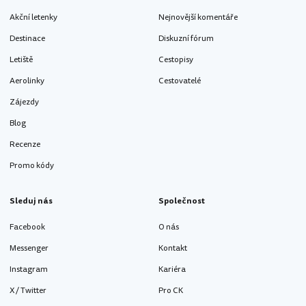
Akční letenky
Nejnovější komentáře
Destinace
Diskuzní fórum
Letiště
Cestopisy
Aerolinky
Cestovatelé
Zájezdy
Blog
Recenze
Promo kódy
Sleduj nás
Společnost
Facebook
O nás
Messenger
Kontakt
Instagram
Kariéra
X / Twitter
Pro CK