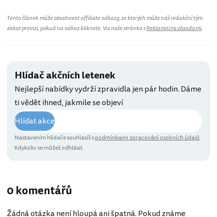
Tento článek může obsahovat affiliate odkazy, ze kterých může náš redakční tým
získat provizi, pokud na odkaz kliknete. Viz naše stránka s
Reklamními zásadami
.
Hlídač akčních letenek
Nejlepší nabídky vydrží zpravidla jen pár hodin. Dáme
ti vědět ihned, jakmile se objeví
Hlídat akce
Nastavením hlídače souhlasíš s
podmínkami zpracování osobních údajů
.
Kdykoliv se můžeš odhlásit.
0 komentářů
Žádná otázka není hloupá ani špatná. Pokud známe