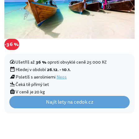
-36 %
Ušetříš až
36 %
oproti obvyklé ceně 25 000 Kč
Hledej v období
26.12. - 10.1.
Poletíš s aeroliniemi
Neos
Čeká tě přímý let
V ceně je 20 kg
Najít lety na cedok.cz