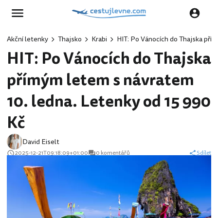
Akční letenky
Thajsko
Krabi
HIT: Po Vánocích do Thajska pří
HIT: Po Vánocích do Thajska
přímým letem s návratem
10. ledna. Letenky od 15 990
Kč
David Eiselt
2025-12-21T09:18:09+01:00
0 komentářů
Sdílet