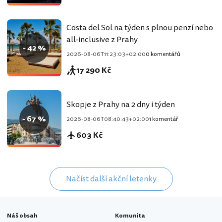
Costa del Sol na týden s plnou penzí nebo
all-inclusive z Prahy
- 42 %
2026-08-06T11:23:03+02:00
0 komentářů
17 290 Kč
Skopje z Prahy na 2 dny i týden
- 67 %
2026-08-06T08:40:43+02:00
1 komentář
603 Kč
Načíst další akční letenky
Náš obsah
Komunita