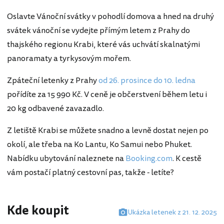
Oslavte Vánoční svátky v pohodlí domova a hned na druhý
svátek vánoční se vydejte přímým letem z Prahy do
thajského regionu Krabi, které vás uchvátí skalnatými
panoramaty a tyrkysovým mořem.
Zpáteční letenky z Prahy
od 26. prosince do 10. ledna
pořídíte za 15 990 Kč. V ceně je občerstvení během letu i
20 kg odbavené zavazadlo.
Z letiště Krabi se můžete snadno a levně dostat nejen po
okolí, ale třeba na Ko Lantu, Ko Samui nebo Phuket.
Nabídku ubytování naleznete na
Booking.com
. K cestě
vám postačí platný cestovní pas, takže - letíte?
Kde koupit
Ukázka letenek z 21. 12. 2025