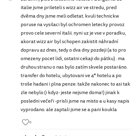
italie jsme prileteli s wizz air ve stredu, pred
dvěma dny jsme meli odletat. kvuli technickw
poruse na vysilaci byl ochromen letecky provoz
provo cele severní italii. nyni uz je vse v poradku,
akorat wizz air byl schopen zakistit náhradní
dopravu az dnes, tedy o dva dny pozdeji (a to pro
omezeny pocet lidi, ostatni cekaji do pátku) . ma
druhou stranu o nas bylo zatím skvele postaráno.
transfer do hotelu, ubytovani ve 4* hotelu a po
troše hadani i plna penze. takže nakonec to asi tak
zle nebylo (i kdyz- jeste nejsme doma!) jinak k
posledni večeři -prisli jsme na misto a u kasy napis
vyprodano. ale zaptali jsme se a pani koukla
0