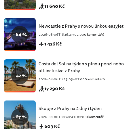
11 690 Kč
Newcastle z Prahy s novou linkou easyJet
- 64 %
2026-08-06T16:16:21+02:00
0 komentářů
1 426 Kč
Costa del Sol na týden s plnou penzí nebo
all-inclusive z Prahy
- 42 %
2026-08-06T11:23:03+02:00
0 komentářů
17 290 Kč
Skopje z Prahy na 2 dny i týden
- 67 %
2026-08-06T08:40:43+02:00
1 komentář
603 Kč