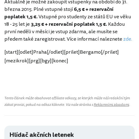
Aktuálně je možné zakoupit vstupenky na období do 31.
března 2015. Plné vstupné stojí
6,5 € + rezervační
poplatek 1,5 €.
Vstupné pro studenty ze států EU ve věku
18 - 25 let je
3,25 € + rezervační poplatek 1,5 €.
Každou
první neděli v měsíci je vstup zdarma, ale musíte se
předem také zaregistrovat. Více informací naleznete
zde.
[start][odlet]Praha[/odlet][prilet]Bergamo[/prilet]
[mezikrok][prg][bgy][konec]
Tento článek může obsahovat affiliate odkazy, ze kterých může náš redakční tým
získat provizi, pokud na odkaz kliknete. Viz naše stránka s
Reklamními zásadami
.
Hlídač akčních letenek