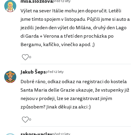
misa.slozilova
před 12 lety
Výlet na sever Itálie mohu jen doporučit. Letěli
jsme tímto spojem v listopadu. Půjčili jsme si auto a
jezdili. Jeden den výlet do Milána, druhý den Lago
di Garda + Verona a třetí den procházka po
Bergamu, kafíčko, vínečko apod. ;)
0
Jakub Šeps
před 12 lety
Dobré ráno, odkaz odkaz na registraci do kostela
Santa Maria delle Grazie ukazuje, že vstupenky již
nejsou v prodeji, lze se zaregistrovat jiným
způsobem? Jinak děkuji za akci :)
0
sykora-vaclav
před 12 lety