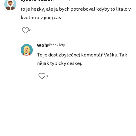
to je hezky, ale ja bych potreboval kdyby to litalo v
kvetnu a v jinej cas
0
woh
před 12 lety
To je dost zbytečnej komentář Vašku. Tak
nějak typicky českej.
0