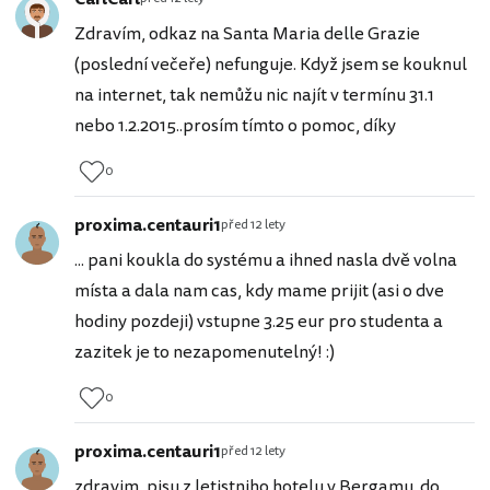
Zdravím, odkaz na Santa Maria delle Grazie
(poslední večeře) nefunguje. Když jsem se kouknul
na internet, tak nemůžu nic najít v termínu 31.1
nebo 1.2.2015..prosím tímto o pomoc, díky
0
proxima.centauri1
před 12 lety
... pani koukla do systému a ihned nasla dvě volna
místa a dala nam cas, kdy mame prijit (asi o dve
hodiny pozdeji) vstupne 3.25 eur pro studenta a
zazitek je to nezapomenutelný! :)
0
proxima.centauri1
před 12 lety
zdravim, pisu z letistniho hotelu v Bergamu. do