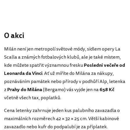
O akci
Milán není jen metropolí světové módy, sídlem opery La
Scalla a známých fotbalových klubů, ale je také místem,
kde můžete spatřit významnou fresku
Poslední večeře od
Leonarda da Vinci
. Ať už míříte do Milána za nákupy,
poznáváním památek nebo přírody v podhůří Alp, letenka
z
Prahy do Milána
(Bergamo) vás vyjde jen na
658 Kč
včetně všech tax, poplatků.
Cena letenky zahrnuje jeden kus palubního zavazadla o
maximálních rozměrech 42 × 32 × 25 cm. Větší kabinové
zavazadlo nebo kufr do podpalubí je za příplatek.