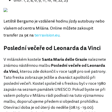
únor: 1, 2, 4, 6, 9, 11, 16, 18, 22, 23
Letiště Bergamo je vzdálené hodinu jízdy autobusy nebo
vlakem od centra Milána. Online můžete zakoupit
transfer za 5€ na
terravision.eu
.
Poslední večeře od Leonarda da Vinci
V milánském kostele
Santa Maria delle Grazie
naleznete
známou nástěnnou malbu
Poslední večeře od Leonarda
da Vinci,
kterou zde dokončil v roce 1498 pro své patrony.
Tato freska zobrazuje Ježíše a dvanáct apoštolů při
poslední večeři. Kostel společně s freskou byl v roce 1980
zapsán na seznam památek UNESCO. Pokud byste se při
vašem pobytu v Milánu rádi podívali na tuto významnou
malbu, doporučujeme předem si objednat prohlídku.
Otevírací doba je od úterý do neděle (08.15 - 19.00).