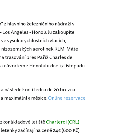
" z hlavního železničního nádraží v
 - Los Angeles - Honolulu zakoupíte
 ve vysokorychlostních vlacích,
s a nizozemských aerolinek KLM. Máte
na trasování přes Paříž Charles de
 a návratem z Honolulu dne 17.listopadu.
e a následně od 1.ledna do 20.března
 a maximální 3 měsíce.
Online rezervace
ízkonákladové letiště
Charleroi (CRL)
letenky začínají na ceně 24€ (600 Kč).