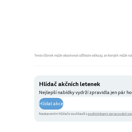
Tento článek může obsahovat affiliate odkazy, ze kterých může náš 
Hlídač akčních letenek
Nejlepší nabídky vydrží zpravidla jen pár ho
Hlídat akce
Nastavením hlídače souhlasíš s
podmínkami zpracování oso