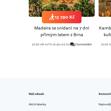
13 790 Kč
Madeira se snídaní na 7 dní
Kambo
přímým letem z Brna
kuf
2026-08-07T11:41:45+02:00
3 komentáře
2026-0
Náš obsah
Komuni
Akční letenky
Nejnověj