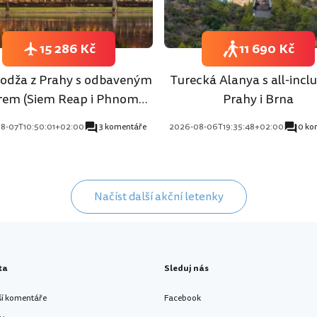
15 286 Kč
11 690 Kč
dža z Prahy s odbaveným
Turecká Alanya s all-inclu
rem (Siem Reap i Phnom
Prahy i Brna
Penh)
8-07T10:50:01+02:00
3 komentáře
2026-08-06T19:35:48+02:00
0 ko
Načíst další akční letenky
ta
Sleduj nás
ší komentáře
Facebook