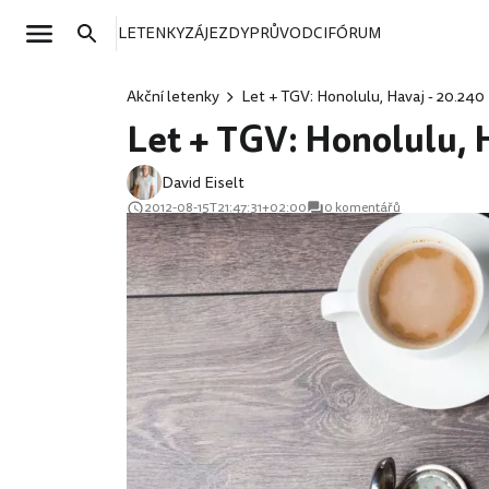
LETENKY
ZÁJEZDY
PRŮVODCI
FÓRUM
Akční letenky
Let + TGV: Honolulu, Havaj - 20.240 
Let + TGV: Honolulu, 
David Eiselt
2012-08-15T21:47:31+02:00
0 komentářů