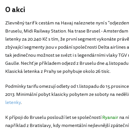
O akci
Zlevněný tarif k cestám na Havaj naleznete nyní s "odjezdem
Bruselu, Midi Railway Station. Na trase Brusel - Amsterdam
letenky za 20.240 Kč s tím, že první segment vykonáte právě
zbývající segmenty jsou v podání společnosti Delta airline
tak jedinečnou možnost se svézt i s legendárními vlaky TGV 
Gaulle. Nechť je příkladem odjezd z Bruselu dne 4.listopadu
Klasická letenka z Prahy se pohybuje okolo 26 tisíc.
Podmínky tarifu omezují odlety od 1.listopadu do 15.prosinc
2013. Minimální pobyt klasicky pobytem ze soboty na neděli
letenky
.
K přípoji do Bruselu poslouží let se společností
Ryanair
na n
například z Bratislavy, kdy momentální nejlevnější zpáteční 