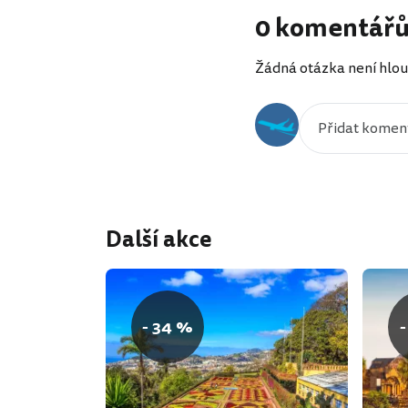
0 komentář
Žádná otázka není hlou
Další akce
- 34 %
-