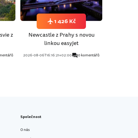
1 426 Kč
svie z
Newcastle z Prahy s novou
linkou easyJet
mentářů
2026-08-06T16:16:21+02:00
0 komentářů
Společnost
O nás