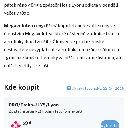
pátek ráno v 8:15 a zpáteční let z Lyonu odlétá v pondělí
večer v 18:10.
Megavolotea ceny:
Při nákupu letenek zvolte ceny se
členstvím Megavolotea, které následně v administraci u
aerolinky ihned zrušíte. Členství se pro tuzemské
cestovatele nevyplatí, ale aerolinka umožňuje nákup na
15 dní na zkoušku. Letenky za nižší cenu vám zůstanou, ale
další benefity se zruší.
Kde koupit
Ukázka letenek z 22. 05. 2026
PRG/Praha
LYS/Lyon
Zpáteční letenky
2 hodiny letu (přímý let)
59 €
Vyhledat