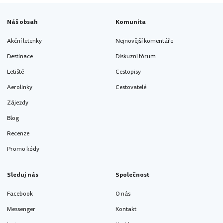
Náš obsah
Komunita
Akční letenky
Nejnovější komentáře
Destinace
Diskuzní fórum
Letiště
Cestopisy
Aerolinky
Cestovatelé
Zájezdy
Blog
Recenze
Promo kódy
Sleduj nás
Společnost
Facebook
O nás
Messenger
Kontakt