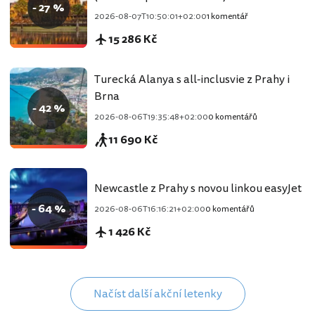
- 27 %
2026-08-07T10:50:01+02:00
1 komentář
15 286 Kč
Turecká Alanya s all-inclusvie z Prahy i
Brna
- 42 %
2026-08-06T19:35:48+02:00
0 komentářů
11 690 Kč
Newcastle z Prahy s novou linkou easyJet
- 64 %
2026-08-06T16:16:21+02:00
0 komentářů
1 426 Kč
Načíst další akční letenky