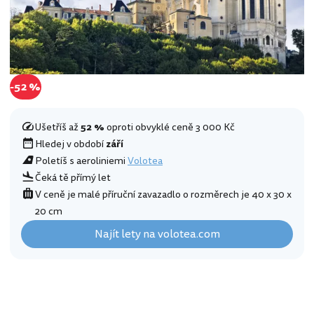
-52 %
Ušetříš až
52 %
oproti obvyklé ceně 3 000 Kč
Hledej v období
září
Poletíš s aeroliniemi
Volotea
Čeká tě přímý let
V ceně je malé příruční zavazadlo o rozměrech je 40 x 30 x
20 cm
Najít lety na volotea.com