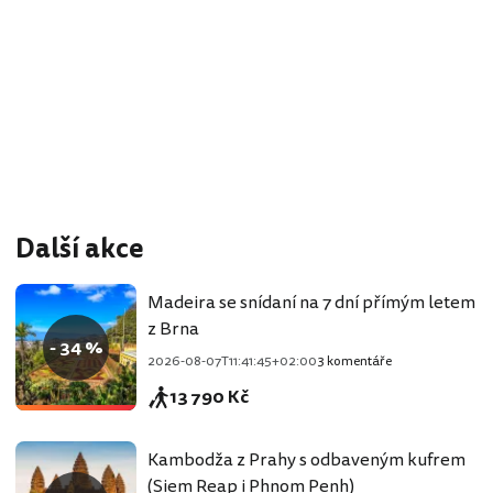
Další akce
Madeira se snídaní na 7 dní přímým letem
z Brna
- 34 %
2026-08-07T11:41:45+02:00
3 komentáře
13 790 Kč
Kambodža z Prahy s odbaveným kufrem
(Siem Reap i Phnom Penh)