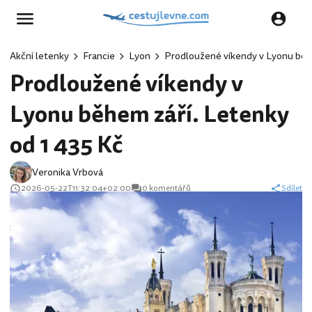
Akční letenky
Francie
Lyon
Prodloužené víkendy v Lyonu běhe
Prodloužené víkendy v
Lyonu během září. Letenky
od 1 435 Kč
Veronika Vrbová
2026-05-22T11:32:04+02:00
0 komentářů
Sdílet