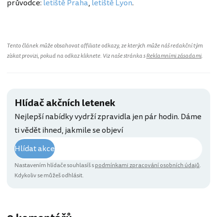
průvodce:
letiště Praha
,
letiště Lyon
.
Tento článek může obsahovat affiliate odkazy, ze kterých může náš redakční tým
získat provizi, pokud na odkaz kliknete. Viz naše stránka s
Reklamními zásadami
.
Hlídač akčních letenek
Nejlepší nabídky vydrží zpravidla jen pár hodin. Dáme
ti vědět ihned, jakmile se objeví
Hlídat akce
Nastavením hlídače souhlasíš s
podmínkami zpracování osobních údajů
.
Kdykoliv se můžeš odhlásit.