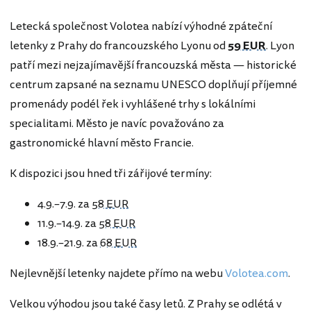
Letecká společnost Volotea nabízí výhodné zpáteční
letenky z Prahy do francouzského Lyonu od
59 EUR
. Lyon
patří mezi nejzajímavější francouzská města — historické
centrum zapsané na seznamu UNESCO doplňují příjemné
promenády podél řek i vyhlášené trhy s lokálními
specialitami. Město je navíc považováno za
gastronomické hlavní město Francie.
K dispozici jsou hned tři zářijové termíny:
4.9.–7.9. za
58 EUR
11.9.–14.9. za
58 EUR
18.9.–21.9. za
68 EUR
Nejlevnější letenky najdete přímo na webu
Volotea.com
.
Velkou výhodou jsou také časy letů. Z Prahy se odlétá v