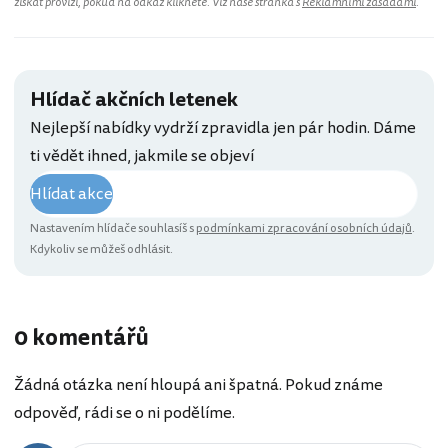
získat provizi, pokud na odkaz kliknete. Viz naše stránka s
Reklamními zásadami
.
Hlídač akčních letenek
Nejlepší nabídky vydrží zpravidla jen pár hodin. Dáme
ti vědět ihned, jakmile se objeví
Hlídat akce
Nastavením hlídače souhlasíš s
podmínkami zpracování osobních údajů
.
Kdykoliv se můžeš odhlásit.
0 komentářů
Žádná otázka není hloupá ani špatná. Pokud známe
odpověď, rádi se o ni podělíme.