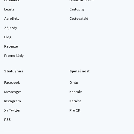
Destinace
Diskuzní fórum
Letiště
Cestopisy
Aerolinky
Cestovatelé
Zájezdy
Blog
Recenze
Promo kódy
Sleduj nás
Společnost
Facebook
O nás
Messenger
Kontakt
Instagram
Kariéra
X / Twitter
Pro CK
RSS