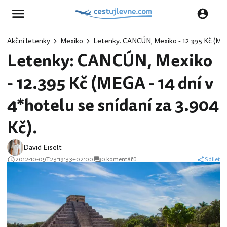
Akční letenky
Mexiko
Letenky: CANCÚN, Mexiko - 12.395 Kč (MEGA
Letenky: CANCÚN, Mexiko
- 12.395 Kč (MEGA - 14 dní v
4*hotelu se snídaní za 3.904
Kč).
David Eiselt
2012-10-09T23:19:33+02:00
0 komentářů
Sdílet