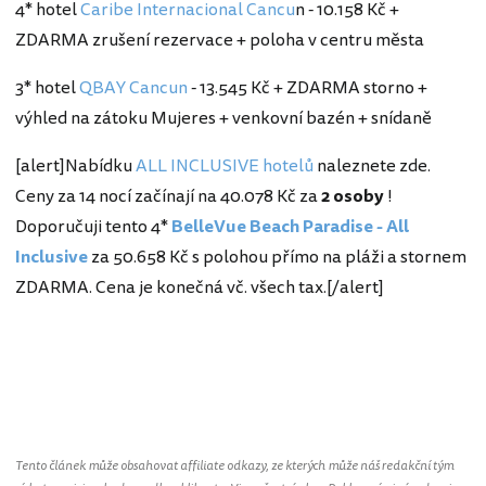
4* hotel
Caribe Internacional Cancu
n - 10.158 Kč +
ZDARMA zrušení rezervace + poloha v centru města
3* hotel
QBAY Cancun
- 13.545 Kč + ZDARMA storno +
výhled na zátoku Mujeres + venkovní bazén + snídaně
[alert]Nabídku
ALL INCLUSIVE hotelů
naleznete zde.
Ceny za 14 nocí začínají na 40.078 Kč za
2 osoby
!
Doporučuji tento 4*
BelleVue Beach Paradise - All
Inclusive
za 50.658 Kč s polohou přímo na pláži a stornem
ZDARMA. Cena je konečná vč. všech tax.[/alert]
Tento článek může obsahovat affiliate odkazy, ze kterých může náš redakční tým