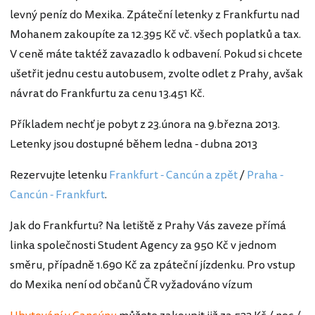
levný peníz do Mexika. Zpáteční letenky z Frankfurtu nad
Mohanem zakoupíte za 12.395 Kč vč. všech poplatků a tax.
V ceně máte taktéž zavazadlo k odbavení. Pokud si chcete
ušetřit jednu cestu autobusem, zvolte odlet z Prahy, avšak
návrat do Frankfurtu za cenu 13.451 Kč.
Příkladem nechť je pobyt z 23.února na 9.března 2013.
Letenky jsou dostupné během ledna - dubna 2013
Rezervujte letenku
Frankfurt - Cancún a zpět
/
Praha -
Cancún - Frankfurt
.
Jak do Frankfurtu? Na letiště z Prahy Vás zaveze přímá
linka společnosti Student Agency za 950 Kč v jednom
směru, případně 1.690 Kč za zpáteční jízdenku. Pro vstup
do Mexika není od občanů ČR vyžadováno vízum