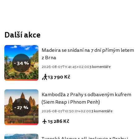
Další akce
Madeira se snídaní na 7 dní přímým letem
z Brna
- 34 %
2026-08-07T11:41:45+02:00
3 komentáře
13 790 Kč
Kambodža z Prahy s odbaveným kufrem
(Siem Reap i Phnom Penh)
- 27 %
2026-08-07T10:50:01+02:00
3 komentáře
15 286 Kč
Turecká Alanya s all-inclusvie z Prahy i