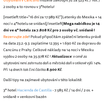
Ubytování v Cancúnu
můžete zakoupit již za 523 Kč / noc /
2 osoby a to rovnou v 3*hotelu!
[insetleft title="16 dní za 17.989 Kč"]Letenky do Mexika + 14
nocí v 4*hotelu se snídaní[/insetleft]
Mega nabídkou je 14
dní ve 4* hotelu za 7.808 Kč pro 2 osoby vč. snídaně !
Rezervujte zde
! Pokud připočítám zpáteční letenku právě
na data 23.2.-9.3. zaplatíme 12.395 + 1.690 Kč za dopravu do
Cancúnu z Prahy. Celkové náklady na 14 nocí v Mexiku
vyjdou 2 osoby na 35.978 Kč !
Aktualizace
: v ceně za
ubytování není zahrnuta daň a městská daň v celkové výši 14%.
Při 14 dnech tak činí částka
8.900 Kč
.
Další tipy na zajímavé ubytování v této lokalitě:
3* hotel
Hacienda de Castilla
- 7.585 Kč / 14 dní / 2 os. +
snídaně + venkovní bazén