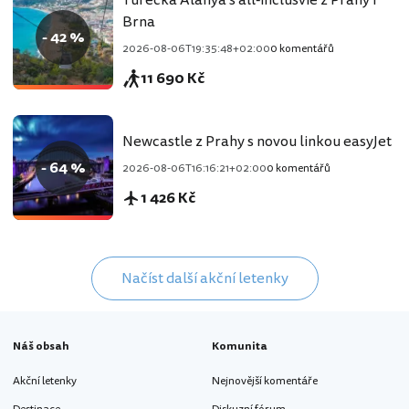
Brna
- 42 %
2026-08-06T19:35:48+02:00
0 komentářů
11 690 Kč
Newcastle z Prahy s novou linkou easyJet
- 64 %
2026-08-06T16:16:21+02:00
0 komentářů
1 426 Kč
Načíst další akční letenky
Náš obsah
Komunita
Akční letenky
Nejnovější komentáře