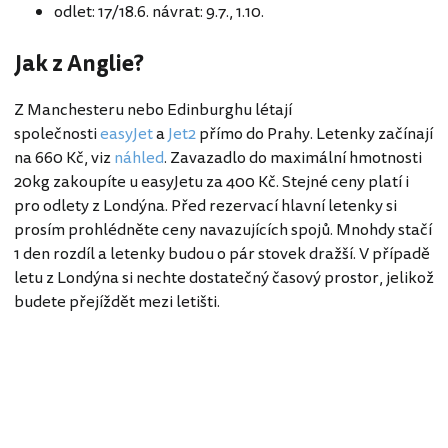
odlet: 17/18.6. návrat: 9.7., 1.10.
Jak z Anglie?
Z Manchesteru nebo Edinburghu létají
společnosti
easyJet
a
Jet2
přímo do Prahy. Letenky začínají
na 660 Kč, viz
náhled
. Zavazadlo do maximální hmotnosti
20kg zakoupíte u easyJetu za 400 Kč. Stejné ceny platí i
pro odlety z Londýna. Před rezervací hlavní letenky si
prosím prohlédněte ceny navazujících spojů. Mnohdy stačí
1 den rozdíl a letenky budou o pár stovek dražší. V případě
letu z Londýna si nechte dostatečný časový prostor, jelikož
budete přejíždět mezi letišti.