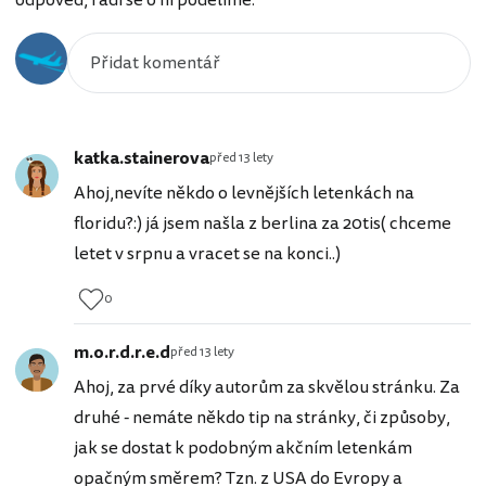
katka.stainerova
před 13 lety
Ahoj,nevíte někdo o levnějších letenkách na
floridu?:) já jsem našla z berlina za 20tis( chceme
letet v srpnu a vracet se na konci..)
0
m.o.r.d.r.e.d
před 13 lety
Ahoj, za prvé díky autorům za skvělou stránku. Za
druhé - nemáte někdo tip na stránky, či způsoby,
jak se dostat k podobným akčním letenkám
opačným směrem? Tzn. z USA do Evropy a