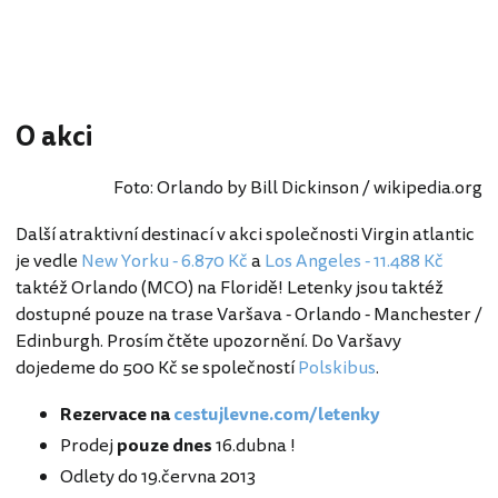
O akci
Foto: Orlando by Bill Dickinson / wikipedia.org
Další atraktivní destinací v akci společnosti Virgin atlantic
je vedle
New Yorku - 6.870 Kč
a
Los Angeles - 11.488 Kč
taktéž Orlando (MCO) na Floridě! Letenky jsou taktéž
dostupné pouze na trase Varšava - Orlando - Manchester /
Edinburgh. Prosím čtěte upozornění. Do Varšavy
dojedeme do 500 Kč se společností
Polskibus
.
Rezervace na
cestujlevne.com/letenky
Prodej
pouze dnes
16.dubna !
Odlety do 19.června 2013