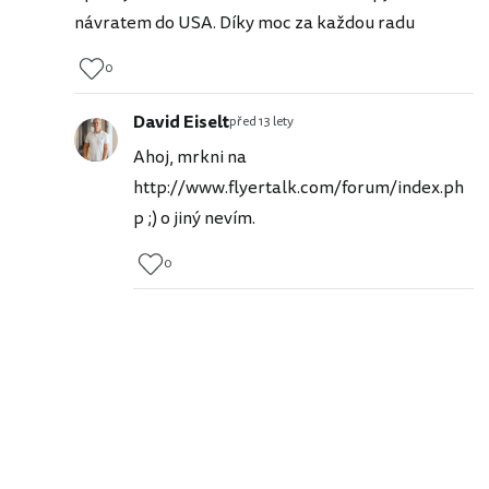
návratem do USA. Díky moc za každou radu
0
David Eiselt
před 13 lety
Ahoj, mrkni na
http://www.flyertalk.com/forum/index.ph
p ;) o jiný nevím.
0