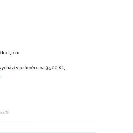
tku 1,10 €.
 vychází v průměru na 3.500 Kč,
.
.
adami
.