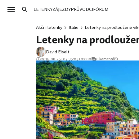
LETENKY
ZÁJEZDY
PRŮVODCI
FÓRUM
Akční letenky
Itálie
Letenky na prodloužené vík
Letenky na prodloužen
David Eiselt
2016-08-25T09:35:03+02:00
0 komentářů