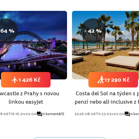
 64 %
- 42 %
1 426 Kč
17 290 Kč
wcastle z Prahy s novou
Costa del Sol na týden s 
linkou easyJet
penzí nebo all-inclusive z
8-06T16:16:21+02:00
0 komentářů
2026-08-06T11:23:03+02:00
0 ko