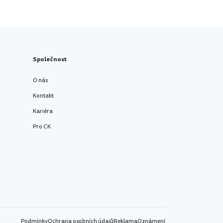
Společnost
O nás
Kontakt
Kariéra
Pro CK
Podmínky
Ochrana osobních údajů
Reklama
Oznámení