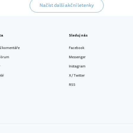
Načíst další akční letenky
ta
Sleduj nás
ší komentáře
Facebook
 fórum
Messenger
y
Instagram
elé
X / Twitter
RSS