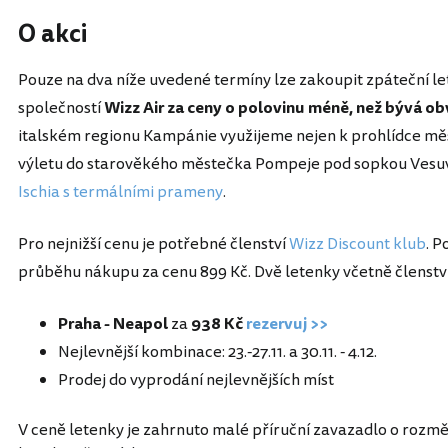
O akci
Pouze na dva níže uvedené termíny lze zakoupit zpáteční l
společností
Wizz Air za ceny o polovinu méně, než bývá ob
italském regionu Kampánie využijeme nejen k prohlídce měst
výletu do starověkého městečka Pompeje pod sopkou Vesuv.
Ischia s termálními prameny
.
Pro nejnižší cenu je potřebné členství
Wizz Discount klub
. P
průběhu nákupu za cenu 899 Kč. Dvě letenky včetně členství
Praha - Neapol
za
938 Kč
rezervuj >>
Nejlevnější kombinace: 23.-27.11. a 30.11. - 4.12.
Prodej do vyprodání nejlevnějších míst
V ceně letenky je zahrnuto malé příruční zavazadlo o rozm