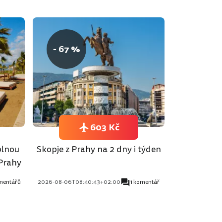
- 67 %
603 Kč
plnou
Skopje z Prahy na 2 dny i týden
 Prahy
mentářů
2026-08-06T08:40:43+02:00
1 komentář