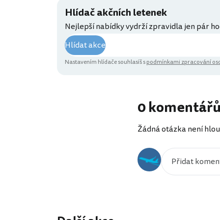
Hlídač akčních letenek
Nejlepší nabídky vydrží zpravidla jen pár ho
Hlídat akce
Nastavením hlídače souhlasíš s
podmínkami zpracování oso
0 komentář
Žádná otázka není hlou