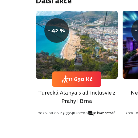
Další akce
- 42 %
-
11 690 Kč
Turecká Alanya s all-inclusvie z
Ne
Prahy i Brna
2026-08-06T19:35:48+02:00
0 komentářů
2026-0