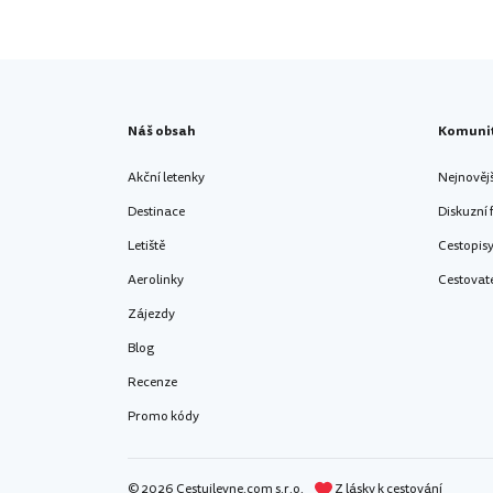
Náš obsah
Komuni
Akční letenky
Nejnověj
Destinace
Diskuzní
Letiště
Cestopis
Aerolinky
Cestovat
Zájezdy
Blog
Recenze
Promo kódy
© 2026 Cestujlevne.com s.r.o.
Z lásky k cestování