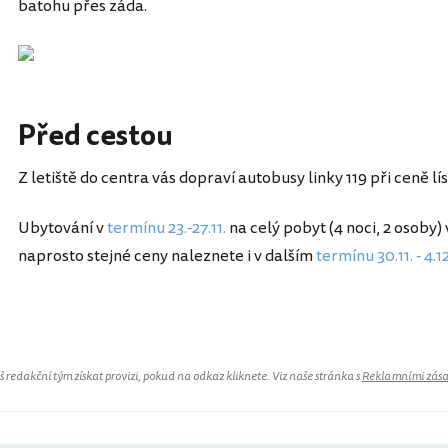
batohu přes záda.
Před cestou
Z letiště do centra vás dopraví autobusy linky 119 při ceně lís
Ubytování v
termínu 23.-27.11.
na celý pobyt (4 noci, 2 osoby)
naprosto stejné ceny naleznete i v dalším
termínu 30.11. - 4.12
redakční tým získat provizi, pokud na odkaz kliknete. Viz naše stránka s
Reklamními zás