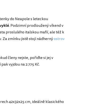
etenky do Neapole s leteckou
vyklé
. Podzimní prodloužený víkend v
a proslulého italskou mafií, ale též k
 Za zmínku jistě stojí nádherný
ostrov
okud členy nejste, pořiďte si jej v
 pak vyjdou na 2.775 Kč.
ěrech 42x32x25 cm, ideálně klasického