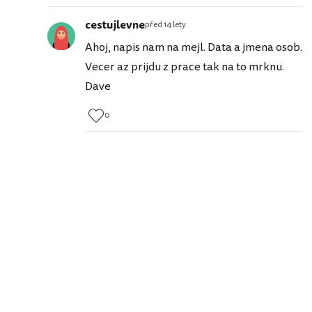
cestujlevne
před 14 lety
Ahoj, napis nam na mejl. Data a jmena osob.
Vecer az prijdu z prace tak na to mrknu.
Dave
0