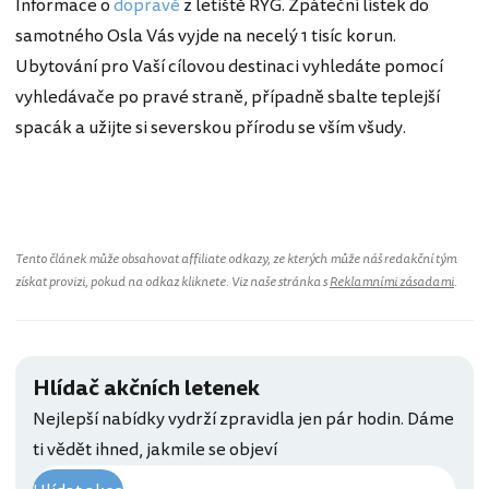
Informace o
dopravě
z letiště RYG. Zpáteční lístek do
samotného Osla Vás vyjde na necelý 1 tisíc korun.
Ubytování pro Vaší cílovou destinaci vyhledáte pomocí
vyhledávače po pravé straně, případně sbalte teplejší
spacák a užijte si severskou přírodu se vším všudy.
Norsko
Tento článek může obsahovat affiliate odkazy, ze kterých může náš redakční tým
získat provizi, pokud na odkaz kliknete. Viz naše stránka s
Reklamními zásadami
.
Hlídač akčních letenek
Nejlepší nabídky vydrží zpravidla jen pár hodin. Dáme
ti vědět ihned, jakmile se objeví