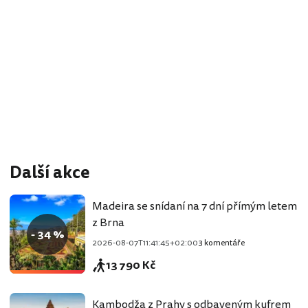
Další akce
Madeira se snídaní na 7 dní přímým letem
z Brna
- 34 %
2026-08-07T11:41:45+02:00
3 komentáře
13 790 Kč
Kambodža z Prahy s odbaveným kufrem