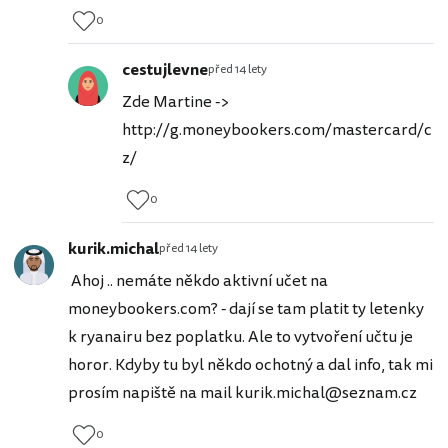
0
cestujlevne
před 14 lety
Zde Martine ->
http://g.moneybookers.com/mastercard/c
z/
0
kurik.michal
před 14 lety
Ahoj .. nemáte někdo aktivní učet na
moneybookers.com? - dají se tam platit ty letenky
k ryanairu bez poplatku. Ale to vytvoření učtu je
horor. Kdyby tu byl někdo ochotný a dal info, tak mi
prosím napiště na mail kurik.michal@seznam.cz
0