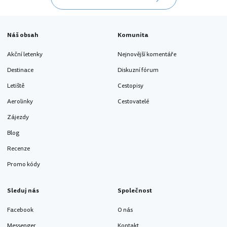
Náš obsah
Komunita
Akční letenky
Nejnovější komentáře
Destinace
Diskuzní fórum
Letiště
Cestopisy
Aerolinky
Cestovatelé
Zájezdy
Blog
Recenze
Promo kódy
Sleduj nás
Společnost
Facebook
O nás
Messenger
Kontakt