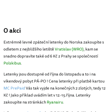
O akci
Extrémně levné zpáteční letenky do Norska zakoupíte s
odletem z nejbližšího letiště
Vratislav (WRO)
, kam se
snadno dopravíte také od 6 Kč z Prahy se společností
Polskibus
.
Letenky jsou dostupné od října do listopadu a to i na
víkendový pobyt PÁ-PO ! Cena letenky při platbě kartou
MC PrePaid
Vás tak vyjde na konečných 2 zlotých, tedy 12
Kč ! Jako příklad uvádím let v 12.-15.října. Letenky
zakoupíte na stránkách
Ryanairu
.