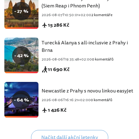
(Siem Reap i Phnom Penh)
- 27 %
2026-08-07T10:50:01+02:00
2 komentáře
15 286 Kč
Turecká Alanya s all-inclusvie z Prahy i
Brna
- 42 %
2026-08-06T19:35:48+02:00
0 komentářů
11 690 Kč
Newcastle z Prahy s novou linkou easyJet
- 64 %
2026-08-06T16:16:21+02:00
0 komentářů
1 426 Kč
Načíst další akční letenky