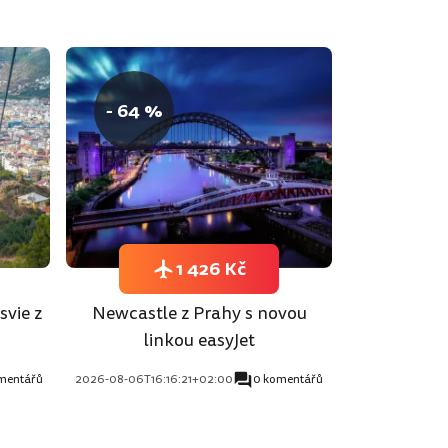
- 64 %
1 426 Kč
svie z
Newcastle z Prahy s novou
linkou easyJet
mentářů
2026-08-06T16:16:21+02:00
0 komentářů