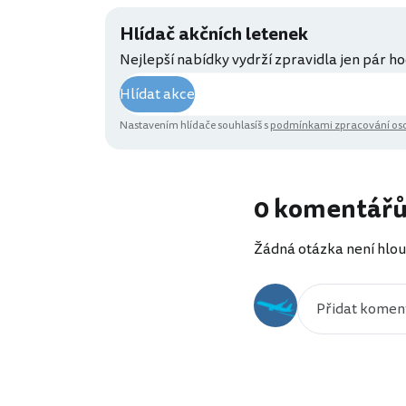
Hlídač akčních letenek
Nejlepší nabídky vydrží zpravidla jen pár ho
Hlídat akce
Nastavením hlídače souhlasíš s
podmínkami zpracování oso
0 komentář
Žádná otázka není hlou