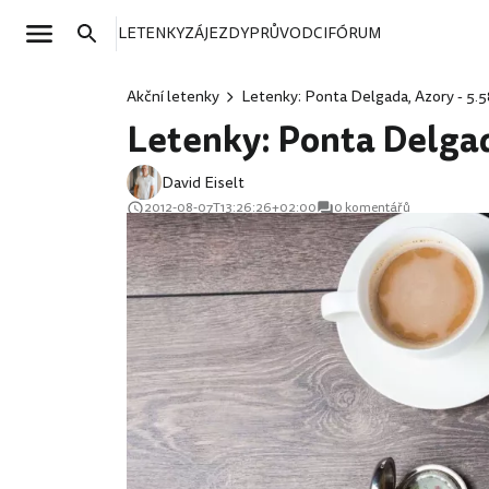
LETENKY
ZÁJEZDY
PRŮVODCI
FÓRUM
Akční letenky
Letenky: Ponta Delgada, Azory - 5.5
Letenky: Ponta Delgad
David Eiselt
2012-08-07T13:26:26+02:00
0 komentářů