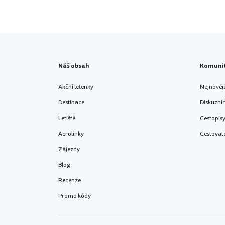
Náš obsah
Komuni
Akční letenky
Nejnověj
Destinace
Diskuzní
Letiště
Cestopis
Aerolinky
Cestovat
Zájezdy
Blog
Recenze
Promo kódy