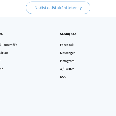
Načíst další akční letenky
ta
Sleduj nás
ší komentáře
Facebook
 fórum
Messenger
y
Instagram
elé
X / Twitter
RSS