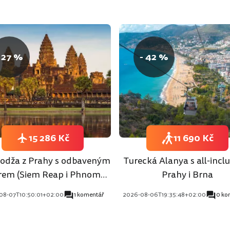
 27 %
- 42 %
15 286 Kč
11 690 Kč
dža z Prahy s odbaveným
Turecká Alanya s all-inclu
rem (Siem Reap i Phnom
Prahy i Brna
Penh)
08-07T10:50:01+02:00
1 komentář
2026-08-06T19:35:48+02:00
0 ko