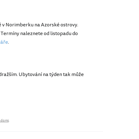
ě v Norimberku na Azorské ostrovy.
n. Termíny naleznete od listopadu do
dáře
.
dražším. Ubytování na týden tak může
adami
.