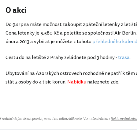
O akci
Do 9.srpna máte možnost zakoupit zpáteční letenky z letišt
Cena letenky je 5.580 Kč a poletíte se společností Air Berli
února 2013 a vybírat je můžete z tohoto
přehledného kalen
Cestu do na letiště z Prahy zvládnete pod 3 hodiny -
trasa
.
Ubytování na Azorských ostrovech rozhodně nepatří k těm 
stát 2 osoby do 4 tisíc korun.
Nabídku
naleznete zde.
redakční tým získat provizi, pokud na odkaz kliknete. Viz naše stránka s
Reklamními zás