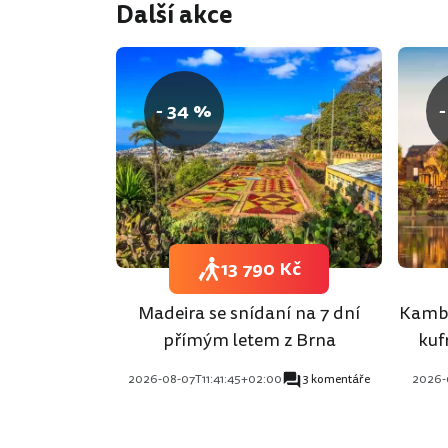
Další akce
- 34 %
-
13 790 Kč
Madeira se snídaní na 7 dní
Kambo
přímým letem z Brna
kuf
2026-08-07T11:41:45+02:00
3 komentáře
2026-