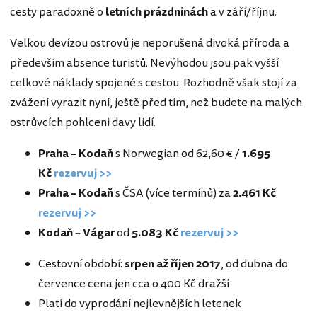
cesty paradoxně o
letních prázdninách
a v září/říjnu.
Velkou devízou ostrovů je neporušená divoká příroda a
především absence turistů. Nevýhodou jsou pak vyšší
celkové náklady spojené s cestou. Rozhodně však stojí za
zvážení vyrazit nyní, ještě před tím, než budete na malých
ostrůvcích pohlceni davy lidí.
Praha – Kodaň
s Norwegian od 62,60 € /
1.695
Kč
rezervuj >>
Praha – Kodaň
s ČSA (více termínů) za
2.461 Kč
rezervuj >>
Kodaň – Vágar
od
5.083 Kč
rezervuj >>
Cestovní období:
srpen až říjen 2017
, od dubna do
července cena jen cca o 400 Kč dražší
Platí do vyprodání nejlevnějších letenek