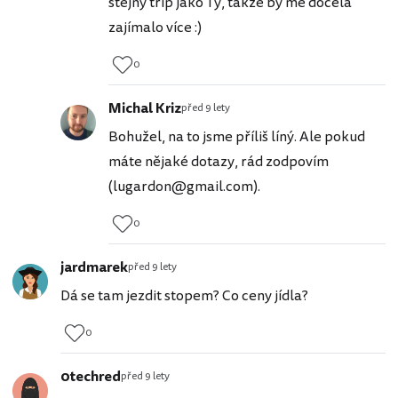
stejný trip jako Ty, takže by mě docela
zajímalo více :)
0
Michal Kriz
před 9 lety
Bohužel, na to jsme příliš líný. Ale pokud
máte nějaké dotazy, rád zodpovím
(lugardon@gmail.com).
0
jardmarek
před 9 lety
Dá se tam jezdit stopem? Co ceny jídla?
0
0techred
před 9 lety