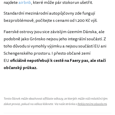
najdete
airbnb
, které může pár stokorun ušetřit.
Standardní mezinárodní autopůjčovny zde fungují
bezproblémově, počítejte s cenami od 1.200 Kč výš.
Faerské ostrovy jsou sice závislým územím Dánska, ale
podobně jako Grónsko nejsou jeho integrální součástí. Z
toho důvodu si vymohly výjimku a nejsou součástí EU ani
Schengenského prostoru. I přesto občané zemí
EU
oficiálně nepotřebují k cestě na Faery pas, ale stačí
občanský průkaz.
Tento článek může obsahovat affiliate odkazy, ze kterých může náš redakční tým
získat provizi, pokud na odkaz kliknete. Viz naše stránka s
Reklamními zásadami
.