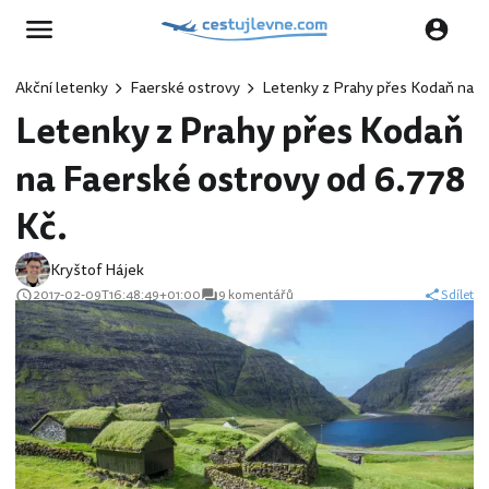
Akční letenky
Faerské ostrovy
Letenky z Prahy přes Kodaň na Fa
Letenky z Prahy přes Kodaň
na Faerské ostrovy od 6.778
Kč.
Kryštof Hájek
2017-02-09T16:48:49+01:00
9 komentářů
Sdílet