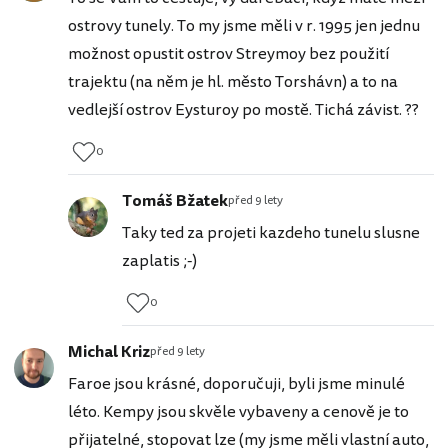
ostrovy tunely. To my jsme měli v r. 1995 jen jednu
možnost opustit ostrov Streymoy bez použití
trajektu (na něm je hl. město Torshávn) a to na
vedlejší ostrov Eysturoy po mostě. Tichá závist. ??
0
Tomáš Bžatek
před 9 lety
Taky ted za projeti kazdeho tunelu slusne
zaplatis ;-)
0
Michal Kriz
před 9 lety
Faroe jsou krásné, doporučuji, byli jsme minulé
léto. Kempy jsou skvěle vybaveny a cenově je to
přijatelné, stopovat lze (my jsme měli vlastní auto,