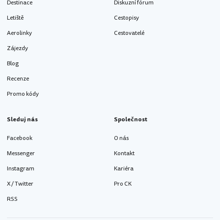
Destinace
Diskuzní fórum
Letiště
Cestopisy
Aerolinky
Cestovatelé
Zájezdy
Blog
Recenze
Promo kódy
Sleduj nás
Společnost
Facebook
O nás
Messenger
Kontakt
Instagram
Kariéra
X / Twitter
Pro CK
RSS