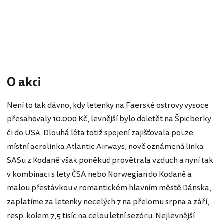
O akci
Není to tak dávno, kdy letenky na Faerské ostrovy vysoce
přesahovaly 10.000 Kč, levnější bylo doletět na Špicberky
či do USA. Dlouhá léta totiž spojení zajišťovala pouze
místní aerolinka Atlantic Airways, nově oznámená linka
SASu z Kodaně však poněkud provětrala vzduch a nyní tak
v kombinaci s lety ČSA nebo Norwegian do Kodaně a
malou přestávkou v romantickém hlavním městě Dánska,
zaplatíme za letenky necelých 7 na přelomu srpna a září,
resp. kolem 7,5 tisíc na celou letní sezónu. Nejlevnější