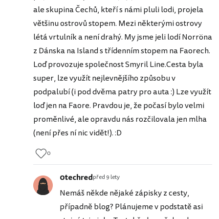
ale skupina Čechů, kteří s námi pluli lodi, projela
většinu ostrovů stopem. Mezi některými ostrovy
létá vrtulník a není drahý. My jsme jeli lodí Norröna
z Dánska na Island s třídenním stopem na Faorech.
Loď provozuje společnost Smyril Line.Cesta byla
super, lze využít nejlevnějšího způsobu v
podpalubí (i pod dvěma patry pro auta :) Lze využít
loď jen na Faore. Pravdou je, že počasí bylo velmi
proměnlivé, ale opravdu nás rozčilovala jen mlha
(není přes ní nic vidět!). :D
0
0techred
před 9 lety
Nemáš někde nějaké zápisky z cesty,
případně blog? Plánujeme v podstatě asi