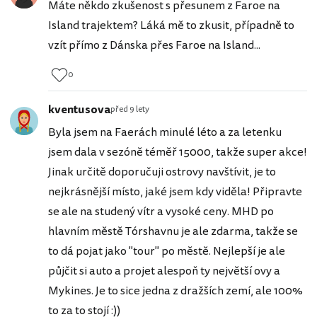
Máte někdo zkušenost s přesunem z Faroe na
Island trajektem? Láká mě to zkusit, případně to
vzít přímo z Dánska přes Faroe na Island...
0
kventusova
před 9 lety
Byla jsem na Faerách minulé léto a za letenku
jsem dala v sezóně téměř 15000, takže super akce!
Jinak určitě doporučuji ostrovy navštívit, je to
nejkrásnější místo, jaké jsem kdy viděla! Připravte
se ale na studený vítr a vysoké ceny. MHD po
hlavním městě Tórshavnu je ale zdarma, takže se
to dá pojat jako "tour" po městě. Nejlepší je ale
půjčit si auto a projet alespoň ty největší ovy a
Mykines. Je to sice jedna z dražších zemí, ale 100%
to za to stojí :))