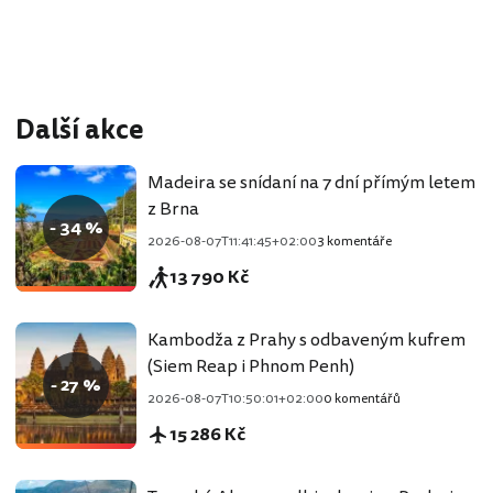
Další akce
Madeira se snídaní na 7 dní přímým letem
z Brna
- 34 %
2026-08-07T11:41:45+02:00
3 komentáře
13 790 Kč
Kambodža z Prahy s odbaveným kufrem
(Siem Reap i Phnom Penh)
- 27 %
2026-08-07T10:50:01+02:00
0 komentářů
15 286 Kč