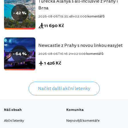
Turecká Alanya s all-inclusvie z Prahy i
Brna
- 42 %
2026-08-06T19:35:48+02:00
0 komentářů
11 690 Kč
Newcastle z Prahy s novou linkou easyJet
- 64 %
2026-08-06T16:16:21+02:00
0 komentářů
1 426 Kč
Načíst další akční letenky
Náš obsah
Komunita
Akční letenky
Nejnovější komentáře