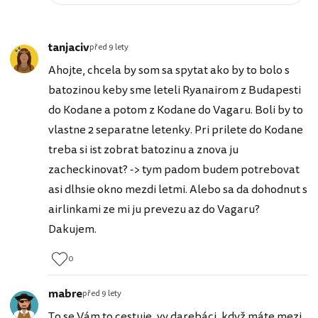
tanjaciv
před 9 lety
Ahojte, chcela by som sa spytat ako by to bolo s
batozinou keby sme leteli Ryanairom z Budapesti
do Kodane a potom z Kodane do Vagaru. Boli by to
vlastne 2 separatne letenky. Pri prilete do Kodane
treba si ist zobrat batozinu a znova ju
zacheckinovat? -> tym padom budem potrebovat
asi dlhsie okno mezdi letmi. Alebo sa da dohodnut s
airlinkami ze mi ju prevezu az do Vagaru?
Dakujem.
0
mabre
před 9 lety
To se Vám to cestuje, vy darebáci, když máte mezi