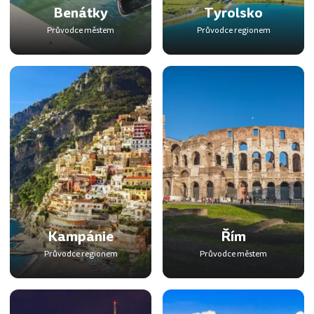
Benátky
Tyrolsko
Průvodce městem
Průvodce regionem
Kampánie
Řím
Průvodce regionem
Průvodce městem