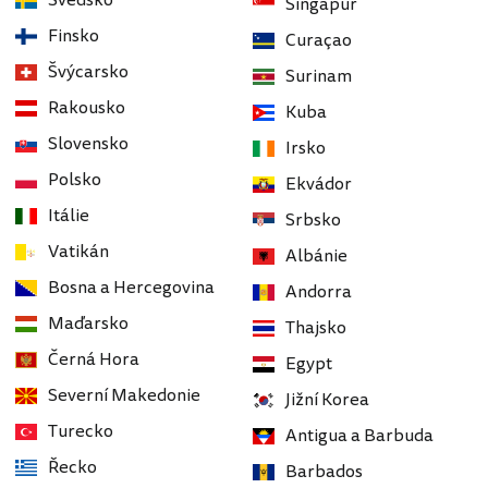
Švédsko
Singapur
Finsko
Curaçao
Švýcarsko
Surinam
Rakousko
Kuba
Slovensko
Irsko
Polsko
Ekvádor
Itálie
Srbsko
Vatikán
Albánie
Bosna a Hercegovina
Andorra
Maďarsko
Thajsko
Černá Hora
Egypt
Severní Makedonie
Jižní Korea
Turecko
Antigua a Barbuda
Řecko
Barbados