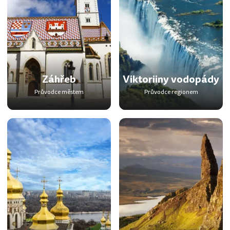
Záhřeb
Viktoriiny vodopády
Průvodce městem
Průvodce regionem