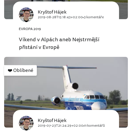
Kryštof Hájek
2019-08-28T15:18:43+02:00
3 komentáře
EVROPA 2019
Víkend v Alpách aneb Nejstrmější
přistání v Evropě
❤️
Oblíbené
Kryštof Hájek
2019-07-23T21:24:29+02:00
11 komentářů