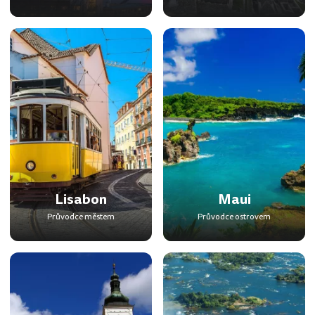
Lisabon
Maui
Průvodce městem
Průvodce ostrovem