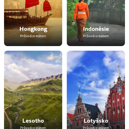
Hongkong
Indonésie
Průvodce státem
Průvodce státem
Lesotho
Lotyšsko
Průvodce státem
Průvodce státem