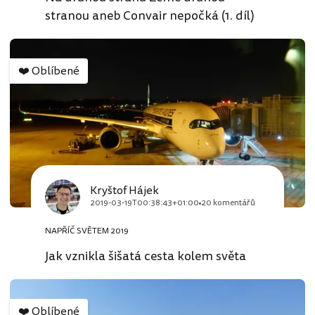
stranou aneb Convair nepočká (1. díl)
❤️
Oblíbené
Kryštof Hájek
2019-03-19T00:38:43+01:00
20 komentářů
NAPŘÍČ SVĚTEM 2019
Jak vznikla šišatá cesta kolem světa
❤️
Oblíbené