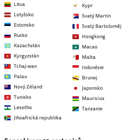
Litva
Kypr
Lotyšsko
Svatý Martin
Estonsko
Svatý Bartoloměj
Rusko
Hongkong
Kazachstán
Macao
Kyrgyzstán
Malta
Tchaj-wan
Indonésie
Palau
Brunej
Nový Zéland
Japonsko
Tunisko
Mauricius
Lesotho
Tanzanie
Jihoafrická republika