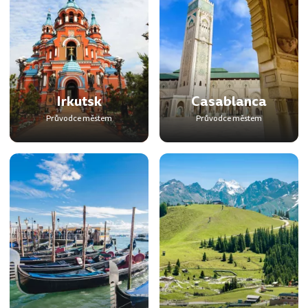
Irkutsk
Casablanca
Průvodce městem
Průvodce městem