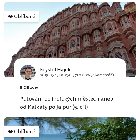
❤️
Oblíbené
Kryštof Hájek
2019-05-15T00:56:37+02:00
34 komentářů
INDIE 2019
Putování po indických městech aneb
od Kalkaty po Jaipur (5. díl)
❤️
Oblíbené