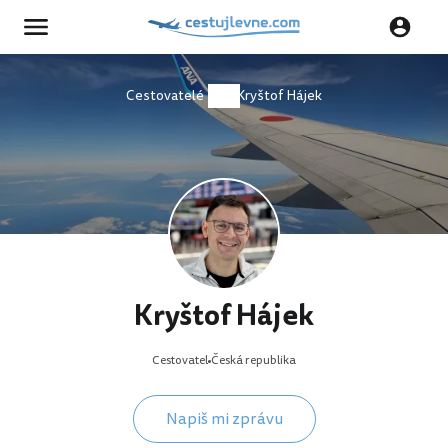
Cestovatelé
Kryštof Hájek
Kryštof Hájek
Cestovatel
Česká republika
Napiš mi zprávu