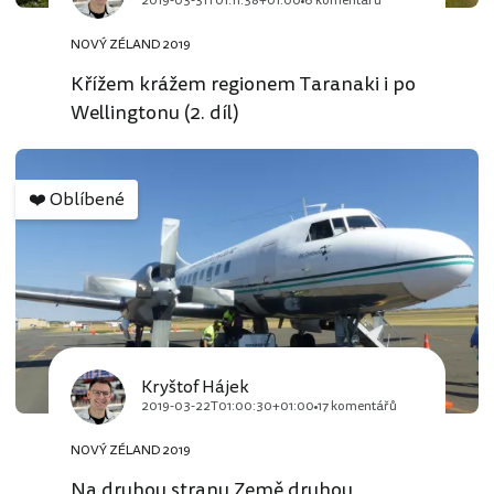
2019-03-31T01:11:38+01:00
6 komentářů
NOVÝ ZÉLAND 2019
Křížem krážem regionem Taranaki i po
Wellingtonu (2. díl)
❤️
Oblíbené
Kryštof Hájek
2019-03-22T01:00:30+01:00
17 komentářů
NOVÝ ZÉLAND 2019
Na druhou stranu Země druhou