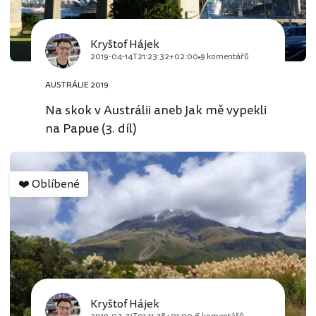
Kryštof Hájek
2019-04-14T21:23:32+02:00
9 komentářů
AUSTRÁLIE 2019
Na skok v Austrálii aneb Jak mě vypekli
na Papue (3. díl)
❤️
Oblíbené
Kryštof Hájek