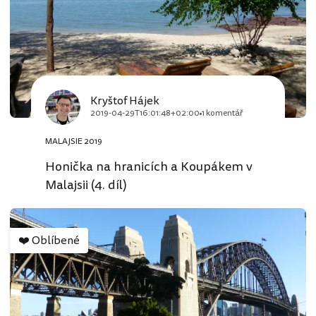
Kryštof Hájek
2019-04-29T16:01:48+02:00
1 komentář
MALAJSIE 2019
Honička na hranicích a Koupákem v
Malajsii (4. díl)
❤️
Oblíbené