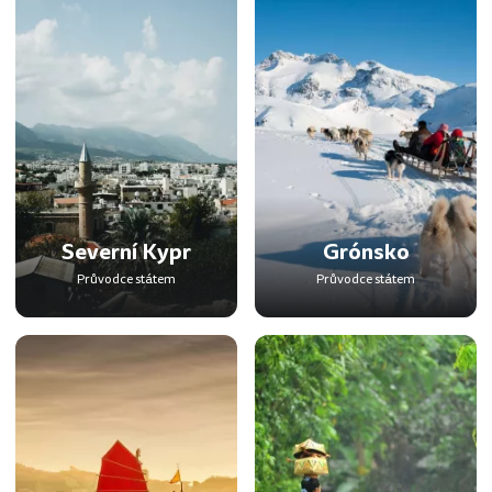
Severní Kypr
Grónsko
Průvodce státem
Průvodce státem