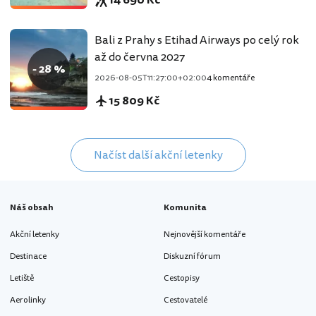
14 690 Kč
Bali z Prahy s Etihad Airways po celý rok
až do června 2027
- 28 %
2026-08-05T11:27:00+02:00
4 komentáře
15 809 Kč
Načíst další akční letenky
Náš obsah
Komunita
Akční letenky
Nejnovější komentáře
Destinace
Diskuzní fórum
Letiště
Cestopisy
Aerolinky
Cestovatelé