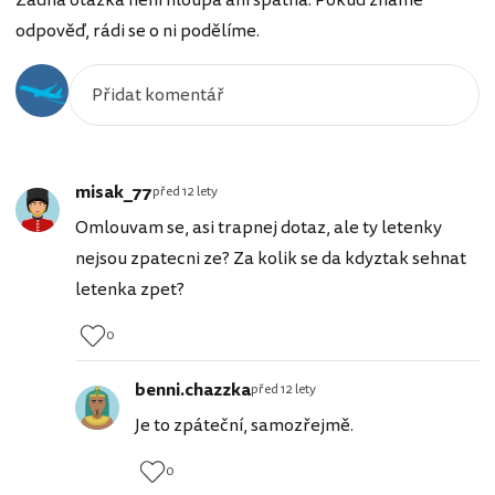
odpověď, rádi se o ni podělíme.
misak_77
před 12 lety
Omlouvam se, asi trapnej dotaz, ale ty letenky
nejsou zpatecni ze? Za kolik se da kdyztak sehnat
letenka zpet?
0
benni.chazzka
před 12 lety
Je to zpáteční, samozřejmě.
0