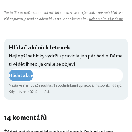
Tento článek může obsahovat affiliate odkazy, ze kterých může náš redakční tým
získat provizi, pokud na odkaz kliknete. Viz naše stránka s
Reklamními zásadami
.
Hlídač akčních letenek
Nejlepší nabídky vydrží zpravidla jen pár hodin. Dáme
ti vědět ihned, jakmile se objeví
Hlídat akce
Nastavením hlídače souhlasíš s
podmínkami zpracování osobních údajů
.
Kdykoliv se můžeš odhlásit.
14 komentářů
Žádná otázka není hloupá ani špatná. Pokud známe