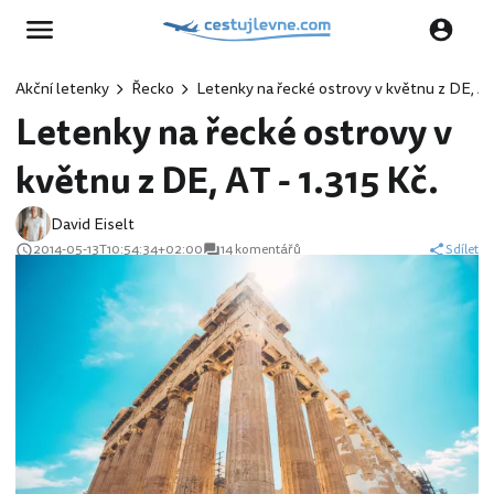
Akční letenky
Řecko
Letenky na řecké ostrovy v květnu z DE, AT 
Letenky na řecké ostrovy v
květnu z DE, AT - 1.315 Kč.
David Eiselt
2014-05-13T10:54:34+02:00
14 komentářů
Sdílet