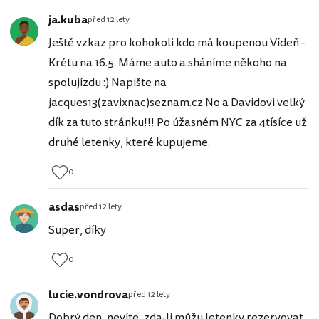
ja.kuba
před 12 lety
Ještě vzkaz pro kohokoli kdo má koupenou Vídeň -
Krétu na 16.5. Máme auto a sháníme někoho na
spolujízdu :) Napište na
jacques13(zavixnac)seznam.cz No a Davidovi velký
dík za tuto stránku!!! Po úžasném NYC za 4tísíce už
druhé letenky, které kupujeme.
0
asdas
před 12 lety
Super, díky
0
lucie.vondrova
před 12 lety
Dobrý den, nevíte, zda-li můžu letenky rezervovat