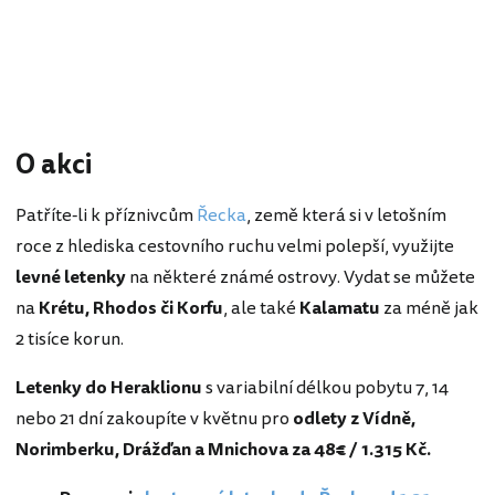
O akci
Patříte-li k příznivcům
Řecka
, země která si v letošním
roce z hlediska cestovního ruchu velmi polepší, využijte
levné letenky
na některé známé ostrovy. Vydat se můžete
na
Krétu, Rhodos či Korfu
, ale také
Kalamatu
za méně jak
2 tisíce korun.
Letenky do Heraklionu
s variabilní délkou pobytu 7, 14
nebo 21 dní zakoupíte v květnu pro
odlety z Vídně,
Norimberku, Drážďan a Mnichova za 48€ / 1.315 Kč.