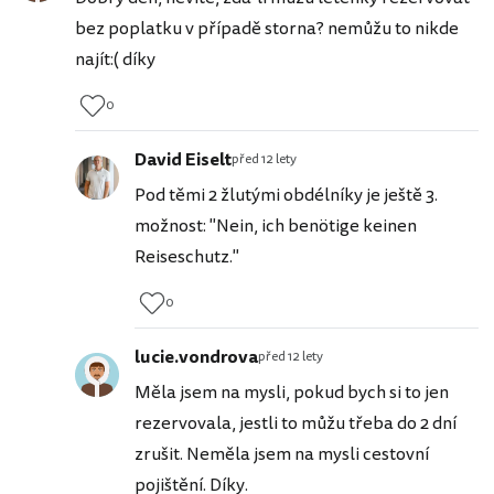
bez poplatku v případě storna? nemůžu to nikde
najít:( díky
0
David Eiselt
před 12 lety
Pod těmi 2 žlutými obdélníky je ještě 3.
možnost: "Nein, ich benötige keinen
Reiseschutz."
0
lucie.vondrova
před 12 lety
Měla jsem na mysli, pokud bych si to jen
rezervovala, jestli to můžu třeba do 2 dní
zrušit. Neměla jsem na mysli cestovní
pojištění. Díky.