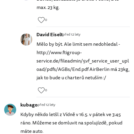
max. 23 kg.
0
David Eiselt
před 12 lety
Mělo by být. Ale limit sem nedohledal -
http://www.ftigroup-
service.de/fileadmin/5vf_service_user_upl
oad/pdfs/AGBs/End.pdf AirBerlin má 23kg,
jak to bude u charterů netuším :/
0
kubago
před 12 lety
Kdyby někdo letšl z Vídně v 16.5. v pátek ve 3:45
ráno. Můžeme se domluvit na spolujízdě, pokud
máte auto.