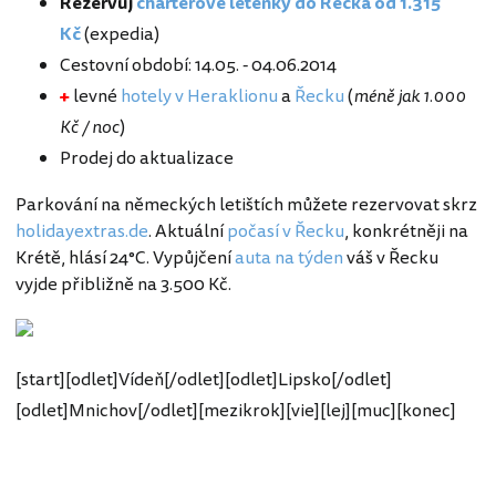
Rezervuj
charterové letenky do Řecka od 1.315
Kč
(expedia)
Cestovní období: 14.05. - 04.06.2014
+
levné
hotely v Heraklionu
a
Řecku
(
méně jak 1.000
Kč / noc
)
Prodej do aktualizace
Parkování na německých letištích můžete rezervovat skrz
holidayextras.de
. Aktuální
počasí v Řecku
, konkrétněji na
Krétě, hlásí 24°C. Vypůjčení
auta na týden
váš v Řecku
vyjde přibližně na 3.500 Kč.
[start][odlet]Vídeň[/odlet][odlet]Lipsko[/odlet]
[odlet]Mnichov[/odlet][mezikrok][vie][lej][muc][konec]
Řecko