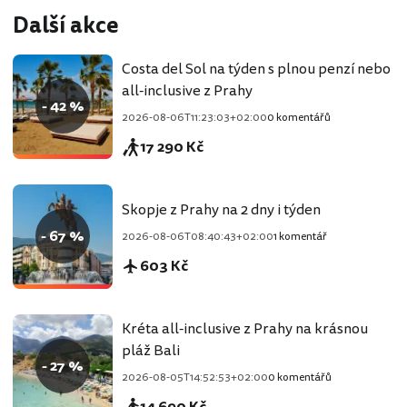
Další akce
Costa del Sol na týden s plnou penzí nebo
all-inclusive z Prahy
- 42 %
2026-08-06T11:23:03+02:00
0 komentářů
17 290 Kč
Skopje z Prahy na 2 dny i týden
- 67 %
2026-08-06T08:40:43+02:00
1 komentář
603 Kč
Kréta all-inclusive z Prahy na krásnou
pláž Bali
- 27 %
2026-08-05T14:52:53+02:00
0 komentářů