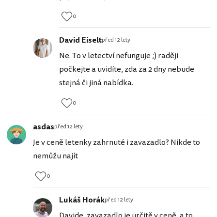
0
David Eiselt
před 12 lety
Ne. To v letectví nefunguje ;) raději
počkejte a uvidíte, zda za 2 dny nebude
stejná či jiná nabídka.
0
asdas
před 12 lety
Je v ceně letenky zahrnuté i zavazadlo? Nikde to
nemůžu najít
0
Lukáš Horák
před 12 lety
Davide, zavazadlo je určitě v ceně, a to