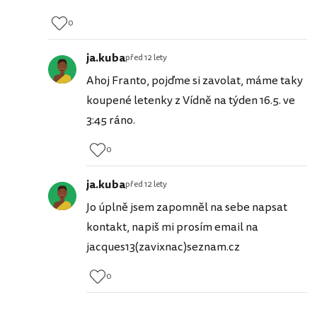
0
ja.kuba
před 12 lety
Ahoj Franto, pojďme si zavolat, máme taky
koupené letenky z Vídně na týden 16.5. ve
3:45 ráno.
0
ja.kuba
před 12 lety
Jo úplně jsem zapomněl na sebe napsat
kontakt, napiš mi prosím email na
jacques13(zavixnac)seznam.cz
0