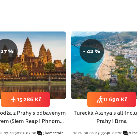
 27 %
- 42 %
15 286 Kč
11 690 Kč
dža z Prahy s odbaveným
Turecká Alanya s all-inclu
rem (Siem Reap i Phnom
Prahy i Brna
Penh)
8-07T10:50:01+02:00
3 komentáře
2026-08-06T19:35:48+02:00
0 ko