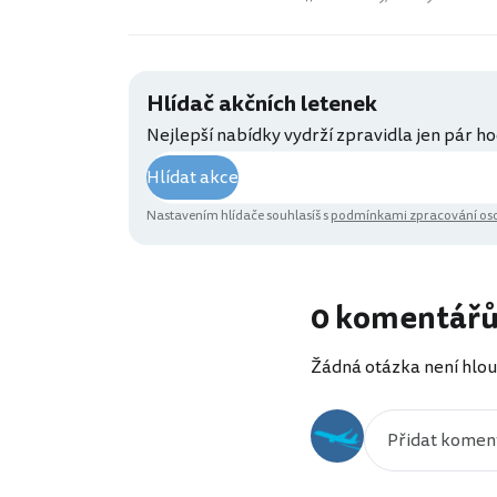
Hlídač akčních letenek
Nejlepší nabídky vydrží zpravidla jen pár ho
Hlídat akce
Nastavením hlídače souhlasíš s
podmínkami zpracování oso
0 komentář
Žádná otázka není hlou