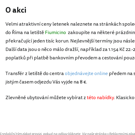
O akci
Velmi atraktivní ceny letenek naleznete na stránkách spole
do Říma na letiště
Fiumicino
zakoupíte na některé prázdnin
překračující jeden tisíc korun. Nejlevnější termíny jsou násled
Další data jsou o něco málo dražší, například za 1.154 Kč 22.
poplatků při platbě bankovním převodem a cestování pouz
Transfér z letiště do centra
objednávejte online
předem na st
jistým časem odjezdu Vás vyjde na 8 €.
Zlevněné ubytování můžete vybírat z
této nabídky
. Klasick
redakční tým získat provizi, pokud na odkaz kliknete. Viz naše stránka s
Reklamními zás