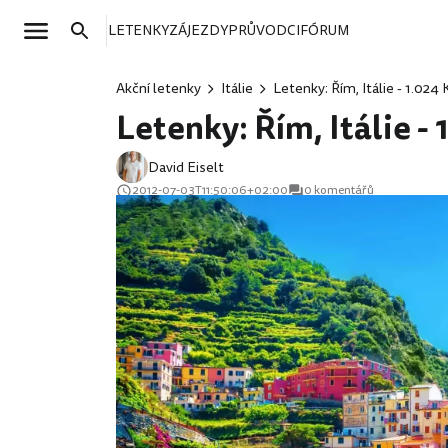
LETENKY
ZÁJEZDY
PRŮVODCI
FÓRUM
Akční letenky
Itálie
Letenky: Řím, Itálie - 1.024 
Letenky: Řím, Itálie - 
David Eiselt
2012-07-03T11:50:06+02:00
0 komentářů