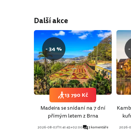
Další akce
- 34 %
-
13 790 Kč
Madeira se snídaní na 7 dní
Kambo
přímým letem z Brna
kuf
2026-08-07T11:41:45+02:00
3 komentáře
2026-0