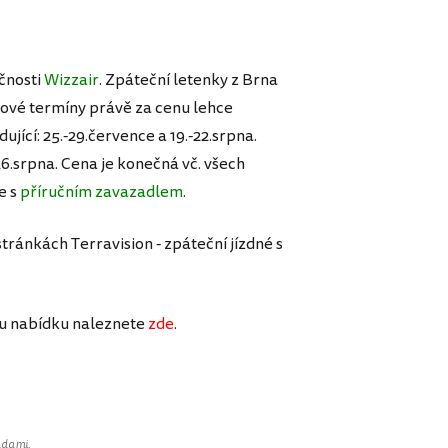
čnosti
Wizzair
. Zpáteční letenky z Brna
ové termíny právě za cenu lehce
ující: 25.-29.července a 19.-22.srpna.
-26.srpna. Cena je konečná vč. všech
e s
příručním zavazadlem
.
ránkách Terravision - zpáteční jízdné s
ou nabídku naleznete
zde
.
adami
.