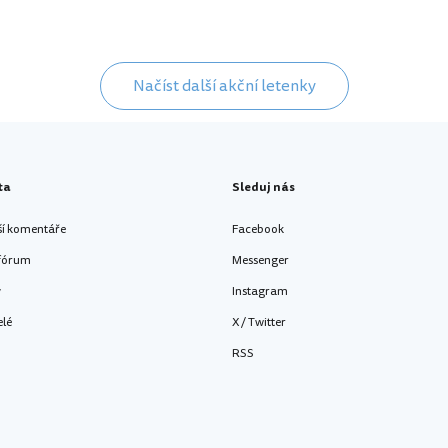
Načíst další akční letenky
ta
Sleduj nás
ší komentáře
Facebook
 fórum
Messenger
y
Instagram
elé
X / Twitter
RSS