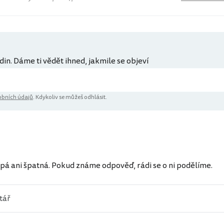
din. Dáme ti vědět ihned, jakmile se objeví
bních údajů
. Kdykoliv se můžeš odhlásit.
ů
pá ani špatná. Pokud známe odpověď, rádi se o ni podělíme.