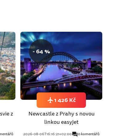
- 64 %
1 426 Kč
svie z
Newcastle z Prahy s novou
linkou easyJet
mentářů
2026-08-06T16:16:21+02:00
0 komentářů