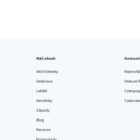
Náš obsah
Komuni
Akční letenky
Nejnověj
Destinace
Diskuzní
Letiště
Cestopis
Aerolinky
Cestovat
Zájezdy
Blog
Recenze
Promo kódy