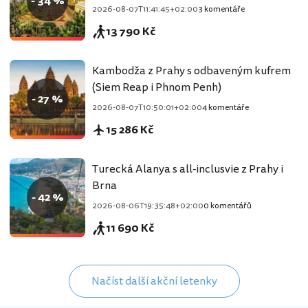
- 34 %
2026-08-07T11:41:45+02:00
3 komentáře
13 790 Kč
Kambodža z Prahy s odbaveným kufrem
(Siem Reap i Phnom Penh)
- 27 %
2026-08-07T10:50:01+02:00
4 komentáře
15 286 Kč
Turecká Alanya s all-inclusvie z Prahy i
Brna
- 42 %
2026-08-06T19:35:48+02:00
0 komentářů
11 690 Kč
Načíst další akční letenky