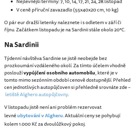
Nejlevnější termíny: 7, 10, 14, 17, 21, 24, 28.listopad
V ceně příruční zavazadlo (55x40x20 cm, 10 kg)
O pár eur dražší letenky naleznete i s odletem v září či
říjnu. Začátkem listopadu je na Sardinii stále okolo 20°C.
Na Sardinii
Týdenní návštěva Sardinie se jistě neobejde bez
prozkoumání vzdáleného okolí. Za tímto účelem vhodně
poslouží
vypůjčení osobního automobilu
, které je v
tomto mimo sezónním období cenově dostupnější. Přehled
cen jednotlivých autopůjčoven si přehledně srovnáte zde –
letiště Alghero autopůjčovny
.
V listopadu jistě není ani problém rezervovat
levné
ubytování v Algheru
. Aktuální ceny se pohybují
kolem 1.000 Kč za dvoulůžkový pokoj.