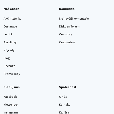
Náš obsah
Komunita
Akční letenky
Nejnovější komentáře
Destinace
Diskuzní fórum
Letiště
Cestopisy
Aerolinky
Cestovatelé
Zájezdy
Blog
Recenze
Promo kódy
Sleduj nás
Společnost
Facebook
O nás
Messenger
Kontakt
Instagram
Kariéra