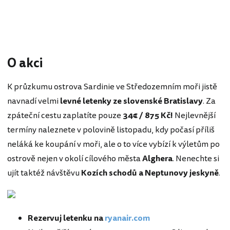
O akci
K průzkumu ostrova Sardinie ve Středozemním moři jistě
navnadí velmi
levné letenky ze slovenské Bratislavy
. Za
zpáteční cestu zaplatíte pouze
34€ / 875 Kč!
Nejlevnější
termíny naleznete v polovině listopadu, kdy počasí příliš
neláká ke koupání v moři, ale o to více vybízí k výletům po
ostrově nejen v okolí cílového města
Alghera
. Nenechte si
ujít taktéž návštěvu
Kozích schodů a Neptunovy jeskyně
.
Rezervuj letenku na
ryanair.com