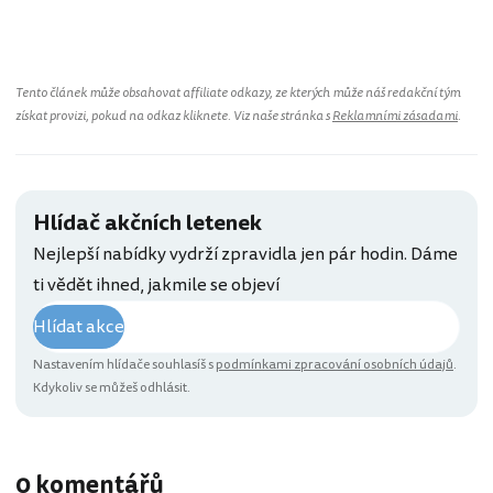
Tento článek může obsahovat affiliate odkazy, ze kterých může náš redakční tým
získat provizi, pokud na odkaz kliknete. Viz naše stránka s
Reklamními zásadami
.
Hlídač akčních letenek
Nejlepší nabídky vydrží zpravidla jen pár hodin. Dáme
ti vědět ihned, jakmile se objeví
Hlídat akce
Nastavením hlídače souhlasíš s
podmínkami zpracování osobních údajů
.
Kdykoliv se můžeš odhlásit.
0 komentářů