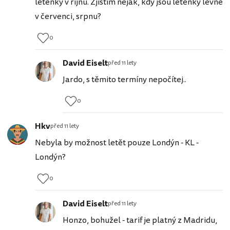
letenky v rijnu. Zjistim nejak, kdy jsou letenky levne
v červenci, srpnu?
0
David Eiselt
před 11 lety
Jardo, s těmito termíny nepočítej..
0
Hkv
před 11 lety
Nebyla by možnost letět pouze Londýn - KL -
Londýn?
0
David Eiselt
před 11 lety
Honzo, bohužel - tarif je platný z Madridu,