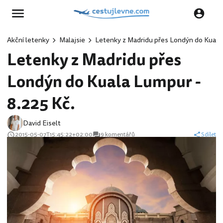
Akční letenky
Malajsie
Letenky z Madridu přes Londýn do Kuala 
Letenky z Madridu přes
Londýn do Kuala Lumpur -
8.225 Kč.
David Eiselt
2015-05-07T15:45:22+02:00
9 komentářů
Sdílet