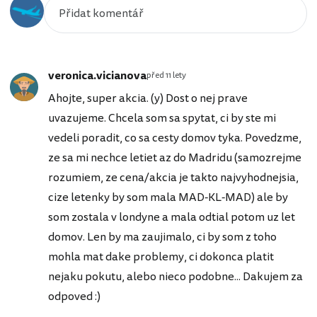
veronica.vicianova
před 11 lety
Ahojte, super akcia. (y) Dost o nej prave
uvazujeme. Chcela som sa spytat, ci by ste mi
vedeli poradit, co sa cesty domov tyka. Povedzme,
ze sa mi nechce letiet az do Madridu (samozrejme
rozumiem, ze cena/akcia je takto najvyhodnejsia,
cize letenky by som mala MAD-KL-MAD) ale by
som zostala v londyne a mala odtial potom uz let
domov. Len by ma zaujimalo, ci by som z toho
mohla mat dake problemy, ci dokonca platit
nejaku pokutu, alebo nieco podobne... Dakujem za
odpoved :)