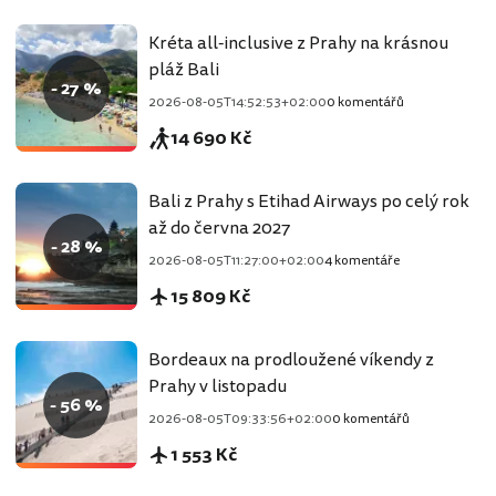
Kréta all-inclusive z Prahy na krásnou
pláž Bali
- 27 %
2026-08-05T14:52:53+02:00
0 komentářů
14 690 Kč
Bali z Prahy s Etihad Airways po celý rok
až do června 2027
- 28 %
2026-08-05T11:27:00+02:00
4 komentáře
15 809 Kč
Bordeaux na prodloužené víkendy z
Prahy v listopadu
- 56 %
2026-08-05T09:33:56+02:00
0 komentářů
1 553 Kč