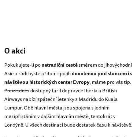
O akci
Pokukujete-li po
netradiční cestě
směrem do jihovýchodní
Asie a rádi byste přitom spojili
dovolenou pod sluncem i s
návštěvou historických center Evropy
, máme pro vás tip.
Pouze dnes
dostupný tarif dopravce Iberia a British
Airways nabízí zpáteční letenky z Madridu do Kuala
Lumpur. Obě hlavní města jsou spojena s jedním
mezipřistáním v dalším hlavním městě, tentokrát v
Londýně. U všech destinací bude dostatek času k návštěvě.