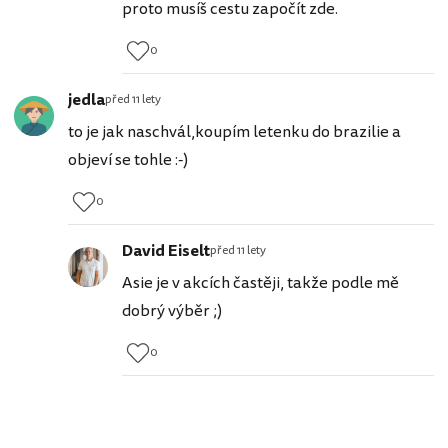
proto musíš cestu započít zde.
0
jedla
před 11 lety
to je jak naschvál,koupím letenku do brazilie a
objeví se tohle :-)
0
David Eiselt
před 11 lety
Asie je v akcích častěji, takže podle mě
dobrý výběr ;)
0