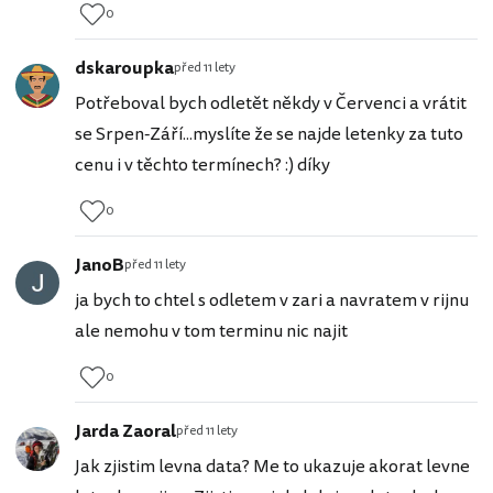
0
dskaroupka
před 11 lety
Potřeboval bych odletět někdy v Červenci a vrátit
se Srpen-Září...myslíte že se najde letenky za tuto
cenu i v těchto termínech? :) díky
0
JanoB
před 11 lety
ja bych to chtel s odletem v zari a navratem v rijnu
ale nemohu v tom terminu nic najit
0
Jarda Zaoral
před 11 lety
Jak zjistim levna data? Me to ukazuje akorat levne