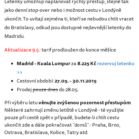
Letenky umožňují naplánovat rychlý přestup, stejně tak
jako denní stop-over nebo i možnost cestu v Londýně
ukončit. To uvítají zejména ti, kteří se nebudou chtít vracet
do Bratislavy, odkud jsou dostupné nejlevnější letenky do
Madridu.
Aktualizace 9.5.
: tarif prodloužen do konce měšíce
Madrid - Kuala Lumpur
za
8.225 Kč
rezervuj letenku
>>
Cestovní období:
27.05. - 30.11.2015
Prodej
pouze dnes
do 28.05.
Při výběru letu
věnujte zvýšenou pozornost přestupům
.
Některé zahrnují změnu letiště v Londýně - té využijte
pouze při cestě zpět v případě, budete-li chtít cestu
ukončit zde a dále pokračovat
"domů"
- Praha, Brno,
Ostrava, Bratislava, Košice, Tatry atd.