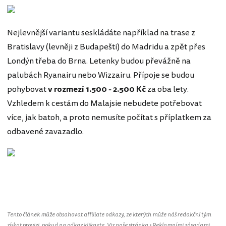
Nejlevnější variantu seskládáte například na trase z
Bratislavy (levněji z Budapešti) do Madridu a zpět přes
Londýn třeba do Brna. Letenky budou převážně na
palubách Ryanairu nebo Wizzairu. Přípoje se budou
pohybovat
v rozmezí 1.500 - 2.500 Kč
za oba lety.
Vzhledem k cestám do Malajsie nebudete potřebovat
více, jak batoh, a proto nemusíte počítat s příplatkem za
odbavené zavazadlo.
Malajsie
Tento článek může obsahovat affiliate odkazy, ze kterých může náš redakční tým
získat provizi, pokud na odkaz kliknete. Viz naše stránka s
Reklamními zásadami
.