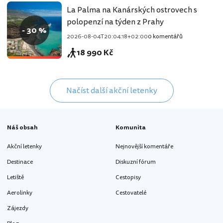
La Palma na Kanárských ostrovech s
polopenzí na týden z Prahy
- 30 %
2026-08-04T20:04:18+02:00
0 komentářů
18 990 Kč
Načíst další akční letenky
Náš obsah
Komunita
Akční letenky
Nejnovější komentáře
Destinace
Diskuzní fórum
Letiště
Cestopisy
Aerolinky
Cestovatelé
Zájezdy